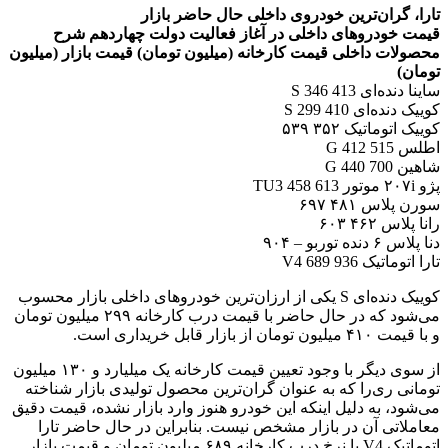
تارا، گران‌ترین خودروی داخلی حال حاضر بازار
قیمت خودروهای داخلی در آغاز فعالیت دولت چهاردهم شرح
محصولات داخلی قیمت کارخانه (میلیون تومان) قیمت بازار (میلیون
تومان)
ساینا دنده‌ای S 346 413
کوییک دنده‌ای S 299 410
کوییک اتوماتیک ۳۵۲ ۵۳۹
اطلس G 412 515
شاهین G 440 700
پژو ۲۰۷i موتور TU3 458 613
سورن پلاس ۴۸۱ ۶۹۷
رانا پلاس ۴۶۲ ۶۰۳
دنا پلاس ۶ دنده توربو – ۹۰۴
تارا اتوماتیک V4 689 936
کوییک دنده‌ای S یکی از ارزان‌ترین خودروهای داخلی بازار محسوب
می‌شود که در حال حاضر با قیمت درب کارخانه ۲۹۹ میلیون تومان
و با قیمت ۴۱۰ میلیون تومان از بازار قابل خریداری است.
از سوی دیگر با وجود تعیین قیمت کارخانه یک میلیارد و ۱۳۰ میلیون
تومانی ری‌را که به عنوان گران‌ترین محصول تولیدی بازار شناخته
می‌شود، به دلیل اینکه این خودرو هنوز وارد بازار نشده، قیمت دقیق
معاملاتی آن در بازار مشخص نیست. بنابراین در حال حاضر تارا
اتوماتیک V4 با نرخ درب کارخانه ۶۸۹ میلیون تومان و قیمت بازار