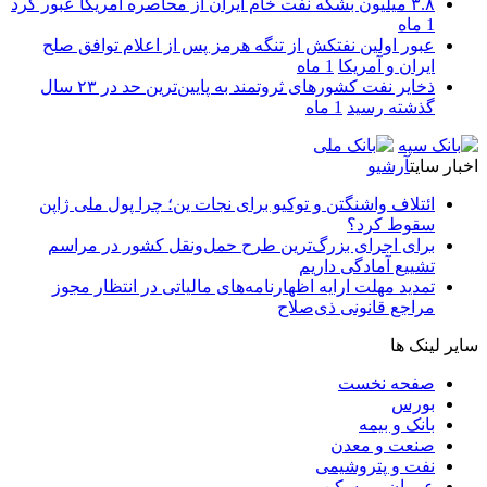
۳.۸ میلیون بشکه نفت خام ایران از محاصره آمریکا عبور کرد
1 ماه
عبور اولین نفتکش از تنگه هرمز پس از اعلام توافق صلح
ایران و آمریکا
1 ماه
ذخایر نفت کشورهای ثروتمند به پایین‌ترین حد در ۲۳ سال
گذشته رسید
1 ماه
اخبار سایت
آرشیو
ائتلاف واشنگتن و توکیو برای نجات ین؛ چرا پول ملی ژاپن
سقوط کرد؟
برای اجرای بزرگ‌ترین طرح حمل‌ونقل کشور در مراسم
تشییع آمادگی داریم
تمدید مهلت ارایه اظهارنامه‌های مالیاتی در انتظار مجوز
مراجع قانونی ذی‌‏صلاح
سایر لینک ها
صفحه نخست
بورس
بانک و بیمه
صنعت و معدن
نفت و پتروشیمی
عمران و مسکن