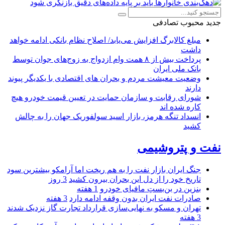
جدید
محبوب
تصادفی
مبلغ کالابرگ افزایش می‌یابد/ اصلاح نظام بانکی ادامه خواهد
داشت
پرداخت بیش از ۸ همت وام ازدواج به زوج‌های جوان توسط
بانک ملی ایران
وضعیت معیشت مردم و بحران های اقتصادی با یکدیگر پیوند
دارند
شورای رقابت و سازمان حمایت در تعیین قیمت خودرو هیچ
کاره شده اند
انسداد تنگه هرمز، بازار اسید سولفوریک جهان را به چالش
کشید
نفت و پتروشیمی
جنگ ایران بازار نفت را به هم ریخت اما آرامکو بیشترین سود
تاریخ خود را از دل این بحران بیرون کشید
3 روز
بنزین در بن‌بستِ مافیای خودرو
1 هفته
صادرات نفت ایران بدون وقفه ادامه دارد
3 هفته
تهران و مسکو به نهایی‌سازی قرارداد تجارت گاز نزدیک شدند
3 هفته