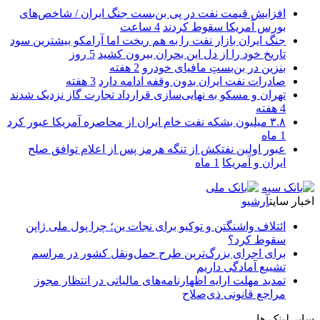
افزایش قیمت نفت در پی بن‌بست جنگ ایران / شاخص‌های
بورس آمریکا سقوط کردند
4 ساعت
جنگ ایران بازار نفت را به هم ریخت اما آرامکو بیشترین سود
تاریخ خود را از دل این بحران بیرون کشید
5 روز
بنزین در بن‌بستِ مافیای خودرو
2 هفته
صادرات نفت ایران بدون وقفه ادامه دارد
3 هفته
تهران و مسکو به نهایی‌سازی قرارداد تجارت گاز نزدیک شدند
4 هفته
۳.۸ میلیون بشکه نفت خام ایران از محاصره آمریکا عبور کرد
1 ماه
عبور اولین نفتکش از تنگه هرمز پس از اعلام توافق صلح
ایران و آمریکا
1 ماه
اخبار سایت
آرشیو
ائتلاف واشنگتن و توکیو برای نجات ین؛ چرا پول ملی ژاپن
سقوط کرد؟
برای اجرای بزرگ‌ترین طرح حمل‌ونقل کشور در مراسم
تشییع آمادگی داریم
تمدید مهلت ارایه اظهارنامه‌های مالیاتی در انتظار مجوز
مراجع قانونی ذی‌‏صلاح
سایر لینک ها