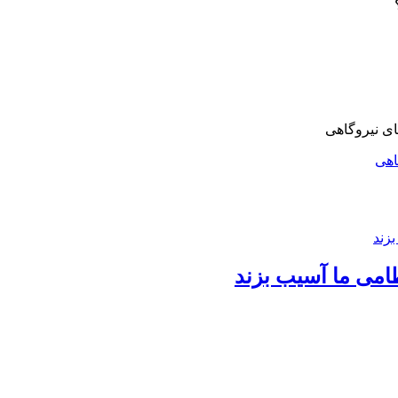
اهی
امی ما آسیب بزند