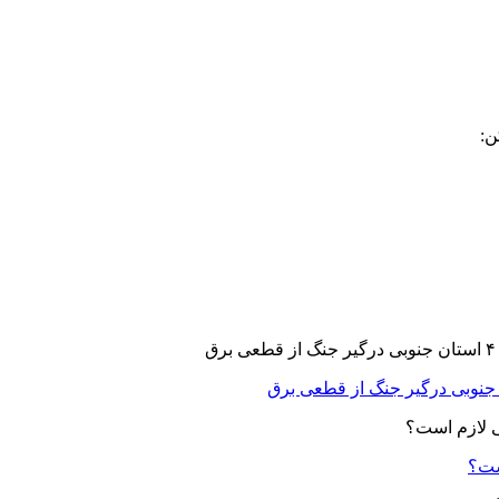
ن:
ست؟