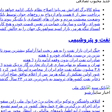
جدید
محبوب
تصادفی
مبلغ کالابرگ افزایش می‌یابد/ اصلاح نظام بانکی ادامه خواهد د
پرداخت بیش از ۸ همت وام ازدواج به زوج‌های جوان توسط بانک ملی ایران
وضعیت معیشت مردم و بحران های اقتصادی با یکدیگر پیوند دار
شورای رقابت و سازمان حمایت در تعیین قیمت خودرو هیچ کاره
انسداد تنگه هرمز، بازار اسید سولفوریک جهان را به چالش کشی
نفت و پتروشیمی
جنگ ایران بازار نفت را به هم ریخت اما آرامکو بیشترین سود تا
بنزین در بن‌بستِ مافیای خودرو
1 هفته
صادرات نفت ایران بدون وقفه ادامه دارد
3 هفته
تهران و مسکو به نهایی‌سازی قرارداد تجارت گاز نزدیک شدند
3 هفته
۳.۸ میلیون بشکه نفت خام ایران از محاصره آمریکا عبور کرد
1 ما
عبور اولین نفتکش از تنگه هرمز پس از اعلام توافق صلح ایران و
ذخایر نفت کشورهای ثروتمند به پایین‌ترین حد در ۲۳ سال گذشته رسید
اخبار سایت
آرشیو
ائتلاف واشنگتن و توکیو برای نجات ین؛ چرا پول ملی ژاپن سقو
برای اجرای بزرگ‌ترین طرح حمل‌ونقل کشور در مراسم تشییع آ
تمدید مهلت ارایه اظهارنامه‌های مالیاتی در انتظار مجوز مراجع 