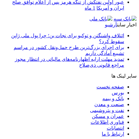
عبور اولین نفتکش از تنگه هرمز پس از اعلام توافق صلح
ایران و آمریکا
1 ماه
اخبار سایت
آرشیو
ائتلاف واشنگتن و توکیو برای نجات ین؛ چرا پول ملی ژاپن
سقوط کرد؟
برای اجرای بزرگ‌ترین طرح حمل‌ونقل کشور در مراسم
تشییع آمادگی داریم
تمدید مهلت ارایه اظهارنامه‌های مالیاتی در انتظار مجوز
مراجع قانونی ذی‌‏صلاح
سایر لینک ها
صفحه نخست
بورس
بانک و بیمه
صنعت و معدن
نفت و پتروشیمی
عمران و مسکن
فناوری اطلاعات
انتصابات
ارتباط با ما