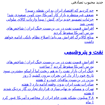
جدید
محبوب
تصادفی
چه کردیم که اقتصاد ایران به این نقطه رسید؟
ضعف غیرمنتظره بازار کار آمریکا/ بیت کوین صعودی شد!
جزئیات تصمیم جدید برای کیش / مبدأ واردات کالای ملوانی
تعیین شد
افزایش قیمت نفت در پی بن‌بست جنگ ایران / شاخص‌های
بورس آمریکا سقوط کردند
مبلغ کالابرگ افزایش می‌یابد/ اصلاح نظام بانکی ادامه خواهد
داشت
نفت و پتروشیمی
افزایش قیمت نفت در پی بن‌بست جنگ ایران / شاخص‌های
بورس آمریکا سقوط کردند
7 ساعت
جنگ ایران بازار نفت را به هم ریخت اما آرامکو بیشترین سود
تاریخ خود را از دل این بحران بیرون کشید
5 روز
بنزین در بن‌بستِ مافیای خودرو
2 هفته
صادرات نفت ایران بدون وقفه ادامه دارد
3 هفته
تهران و مسکو به نهایی‌سازی قرارداد تجارت گاز نزدیک شدند
4 هفته
۳.۸ میلیون بشکه نفت خام ایران از محاصره آمریکا عبور کرد
1 ماه