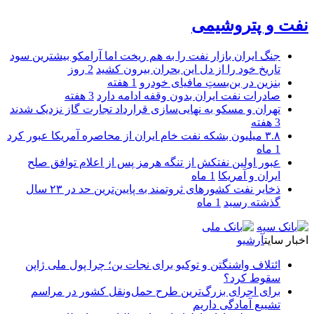
نفت و پتروشیمی
جنگ ایران بازار نفت را به هم ریخت اما آرامکو بیشترین سود
تاریخ خود را از دل این بحران بیرون کشید
2 روز
بنزین در بن‌بستِ مافیای خودرو
1 هفته
صادرات نفت ایران بدون وقفه ادامه دارد
3 هفته
تهران و مسکو به نهایی‌سازی قرارداد تجارت گاز نزدیک شدند
3 هفته
۳.۸ میلیون بشکه نفت خام ایران از محاصره آمریکا عبور کرد
1 ماه
عبور اولین نفتکش از تنگه هرمز پس از اعلام توافق صلح
ایران و آمریکا
1 ماه
ذخایر نفت کشورهای ثروتمند به پایین‌ترین حد در ۲۳ سال
گذشته رسید
1 ماه
اخبار سایت
آرشیو
ائتلاف واشنگتن و توکیو برای نجات ین؛ چرا پول ملی ژاپن
سقوط کرد؟
برای اجرای بزرگ‌ترین طرح حمل‌ونقل کشور در مراسم
تشییع آمادگی داریم