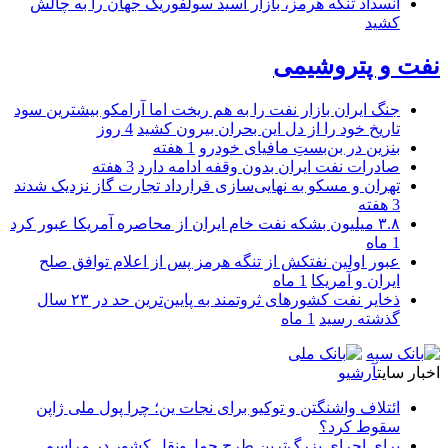
انسداد تنگه هرمز، بازار اسید سولفوریک جهان را به چالش
کشید
نفت و پتروشیمی
جنگ ایران بازار نفت را به هم ریخت اما آرامکو بیشترین سود
تاریخ خود را از دل این بحران بیرون کشید
4 روز
بنزین در بن‌بستِ مافیای خودرو
1 هفته
صادرات نفت ایران بدون وقفه ادامه دارد
3 هفته
تهران و مسکو به نهایی‌سازی قرارداد تجارت گاز نزدیک شدند
3 هفته
۳.۸ میلیون بشکه نفت خام ایران از محاصره آمریکا عبور کرد
1 ماه
عبور اولین نفتکش از تنگه هرمز پس از اعلام توافق صلح
ایران و آمریکا
1 ماه
ذخایر نفت کشورهای ثروتمند به پایین‌ترین حد در ۲۳ سال
گذشته رسید
1 ماه
اخبار سایت
آرشیو
ائتلاف واشنگتن و توکیو برای نجات ین؛ چرا پول ملی ژاپن
سقوط کرد؟
برای اجرای بزرگ‌ترین طرح حمل‌ونقل کشور در مراسم