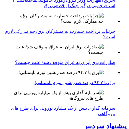
آخرین اظهارات وزیر نیرو درمورد خاموشی‌ها/معافیت ۴
استان جنوبی درگیر جنگ از قطعی برق
جزئیات پرداخت خسارت به مشترکان برق/ چه مدارکی لازم
است؟
صادرات برق ایران به عراق متوقف شد/ علت چیست؟
برق با ۹۴.۷ درصد صدرنشین تورم تابستانی!
سرمایه گذاری بیش از یک میلیارد یورویی برای طرح های
نیروگاهی
پیشنهاد سردبیر