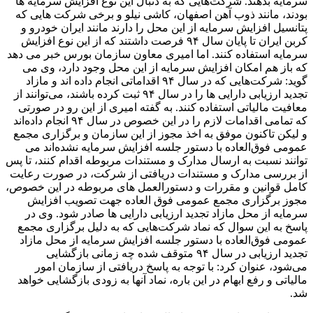
سرمایه بدهند. شرکت‌هایی که به دنبال این نوع افزایش سرمایه ها
بودند، مانند ذوب آهن اصفهان، کاشی نیلو و برخی شرکت هایی که
پتانسیل افزایش سرمایه از این محل را دارند مانند ایران خودرو و
کربن ایران تا پایان سال ۹۴ فرصت داشتند که از این نوع افزایش
سرمایه استفاده کنند. اما امیری معاون سازمان بورس خبر می دهد
که باز هم امکان افزایش سرمایه از این محل وجود دارد، وی می
گوید: شرکت‌هایی که در سال ۹۴ اقداماتی انجام داده اند و مازاد
تجدید ارزیابی دارایی ها را در سال ۹۴ ثبت کرده باشند، می‌توانند از
معافیت مالیاتی استفاده کنند. به گفته امیری از این رو در صورتی
که تمامی اقدامات لازم را در این خصوص در سال ۹۴ انجام داده‌اند
و لیکن تاکنون موفق به اخذ مجوز از این سازمان و برگزاری مجمع
عمومی فوق‌العاده با دستور جلسه افزایش سرمایه نشده‌اند می‌
توانند نسبت به ارسال مدارک و مستندات مربوطه اقدام کنند، تا پس
از بررسی مدارک و مستندات دریافتی از شرکت، در صورت رعایت
کامل قوانین و مقررات و دستورالعمل های مربوطه در این خصوص،
مجوز برگزاری مجمع عمومی فوق العاده جهت تصویب افزایش
سرمایه از محل مازاد تجدید ارزیابی دارایی ها صادر شود. وی در
پاسخ به این سوال که نماد شرکت‌هایی که به دلیل برگزاری مجمع
عمومی فوق‌العاده با دستور جلسه افزایش سرمایه از محل مازاد
تجدید ارزیابی در سال ۹۴ متوقف شده چه زمانی بازگشایی
می‌شود، عنوان کرد: با توجه به پاسخ دریافتی از سازمان امور
مالیاتی و رفع ابهام در این باره، نماد آنها به زودی بازگشایی خواهد
شد.