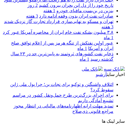
تاریخ خود را از دل این بحران بیرون کشید
2 روز
بنزین در بن‌بستِ مافیای خودرو
1 هفته
صادرات نفت ایران بدون وقفه ادامه دارد
3 هفته
تهران و مسکو به نهایی‌سازی قرارداد تجارت گاز نزدیک شدند
3 هفته
۳.۸ میلیون بشکه نفت خام ایران از محاصره آمریکا عبور کرد
1 ماه
عبور اولین نفتکش از تنگه هرمز پس از اعلام توافق صلح
ایران و آمریکا
1 ماه
ذخایر نفت کشورهای ثروتمند به پایین‌ترین حد در ۲۳ سال
گذشته رسید
1 ماه
اخبار سایت
آرشیو
ائتلاف واشنگتن و توکیو برای نجات ین؛ چرا پول ملی ژاپن
سقوط کرد؟
برای اجرای بزرگ‌ترین طرح حمل‌ونقل کشور در مراسم
تشییع آمادگی داریم
تمدید مهلت ارایه اظهارنامه‌های مالیاتی در انتظار مجوز
مراجع قانونی ذی‌‏صلاح
سایر لینک ها