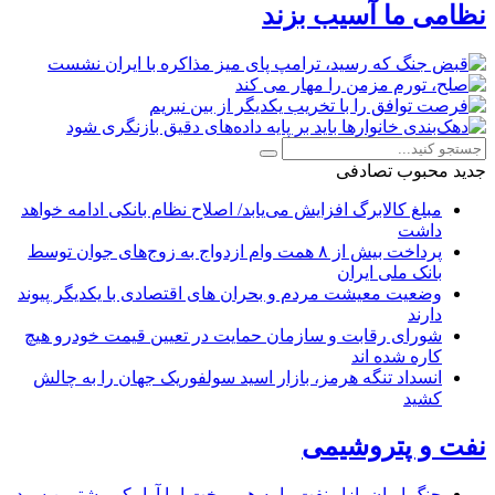
نظامی ما آسیب بزند
جدید
محبوب
تصادفی
مبلغ کالابرگ افزایش می‌یابد/ اصلاح نظام بانکی ادامه خواهد
داشت
پرداخت بیش از ۸ همت وام ازدواج به زوج‌های جوان توسط
بانک ملی ایران
وضعیت معیشت مردم و بحران های اقتصادی با یکدیگر پیوند
دارند
شورای رقابت و سازمان حمایت در تعیین قیمت خودرو هیچ
کاره شده اند
انسداد تنگه هرمز، بازار اسید سولفوریک جهان را به چالش
کشید
نفت و پتروشیمی
جنگ ایران بازار نفت را به هم ریخت اما آرامکو بیشترین سود