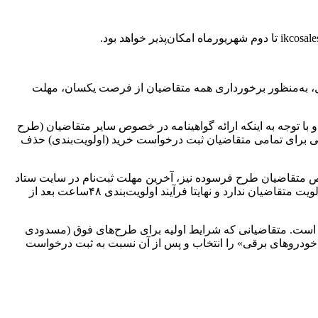
ول، به‌منظور برخورداری همه متقاضیان از فرصت یکسان، مهلت
ا توجه به اینکه ارائه گواهینامه در خصوص سایر متقاضیان (طرح
گی برای تمامی متقاضیان ثبت درخواست خرید (اولویت‌بندی) حذف
مدید شده و تا روز جمعه دوم شهریور ۱۴۰۳ قابل انجام خواهد بود. در خصوص متقاضیان طرح فرسوده نیز، آخرین مهلت ثبت‌نام در سایت ستاد
نوسازی خودرو‌های فرسوده به آدرس WWW.NNHK.IR تا پایان ساعت ۲۴ امروز است. ثبت درخواست زودتر یا دیرتر هیچ گونه تاثیری در اولویت متقاضیان ندارد و نهایتا فرآیند اولویت‌بندی ۴۸ساعت بعد از
 است. متقاضیانی که شرایط اولیه برای طرح‌های فوق (مسدودی
طرح خودرو‌های برقی» را انتخاب و پس از آن نسبت به ثبت درخواست