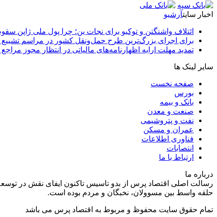
اخبار سایت
آرشیو
ائتلاف واشنگتن و توکیو برای نجات ین؛ چرا پول ملی ژاپن سقو
برای اجرای بزرگ‌ترین طرح حمل‌ونقل کشور در مراسم تشییع آ
تمدید مهلت ارایه اظهارنامه‌های مالیاتی در انتظار مجوز مراجع 
سایر لینک ها
صفحه نخست
بورس
بانک و بیمه
صنعت و معدن
نفت و پتروشیمی
عمران و مسکن
فناوری اطلاعات
انتصابات
ارتباط با ما
درباره ما
رسالت اصلی اقتصاد پرس از بدو تاسیس تاکنون ایفای نقش در توسعه
حلقه واسط بین مسوولان، نخبگان و مردم بوده است.
تمام حقوق سایت محفوظ و مربوط به اقتصاد پرس می باشد