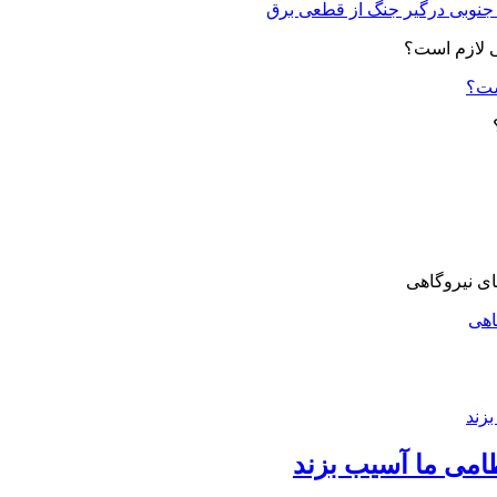
ست؟
اهی
امی ما آسیب بزند