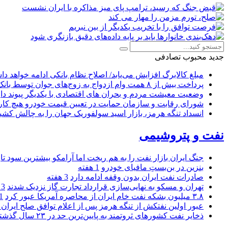
جدید
محبوب
تصادفی
مبلغ کالابرگ افزایش می‌یابد/ اصلاح نظام بانکی ادامه خواهد د
پرداخت بیش از ۸ همت وام ازدواج به زوج‌های جوان توسط بانک ملی ایران
وضعیت معیشت مردم و بحران های اقتصادی با یکدیگر پیوند دار
شورای رقابت و سازمان حمایت در تعیین قیمت خودرو هیچ کاره
انسداد تنگه هرمز، بازار اسید سولفوریک جهان را به چالش کشی
نفت و پتروشیمی
جنگ ایران بازار نفت را به هم ریخت اما آرامکو بیشترین سود تا
بنزین در بن‌بستِ مافیای خودرو
1 هفته
صادرات نفت ایران بدون وقفه ادامه دارد
3 هفته
تهران و مسکو به نهایی‌سازی قرارداد تجارت گاز نزدیک شدند
3 هفته
۳.۸ میلیون بشکه نفت خام ایران از محاصره آمریکا عبور کرد
1 ما
عبور اولین نفتکش از تنگه هرمز پس از اعلام توافق صلح ایران و
ذخایر نفت کشورهای ثروتمند به پایین‌ترین حد در ۲۳ سال گذشته رسید