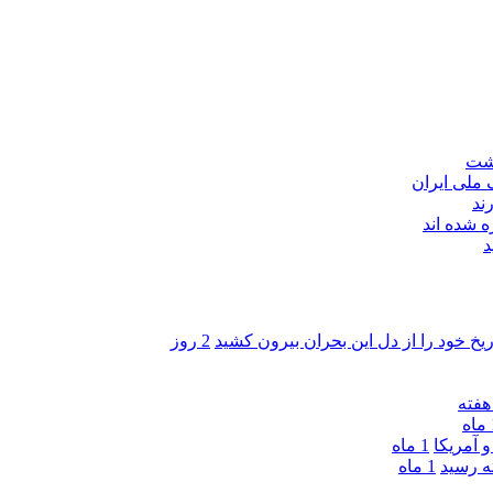
اشت
ند
 شده اند
د
ریخ خود را از دل این بحران بیرون کشید
2 روز
ه
 آمریکا
1 ماه
1 ماه