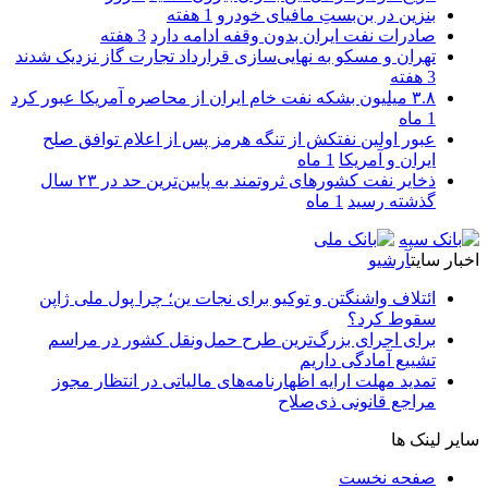
بنزین در بن‌بستِ مافیای خودرو
1 هفته
صادرات نفت ایران بدون وقفه ادامه دارد
3 هفته
تهران و مسکو به نهایی‌سازی قرارداد تجارت گاز نزدیک شدند
3 هفته
۳.۸ میلیون بشکه نفت خام ایران از محاصره آمریکا عبور کرد
1 ماه
عبور اولین نفتکش از تنگه هرمز پس از اعلام توافق صلح
ایران و آمریکا
1 ماه
ذخایر نفت کشورهای ثروتمند به پایین‌ترین حد در ۲۳ سال
گذشته رسید
1 ماه
اخبار سایت
آرشیو
ائتلاف واشنگتن و توکیو برای نجات ین؛ چرا پول ملی ژاپن
سقوط کرد؟
برای اجرای بزرگ‌ترین طرح حمل‌ونقل کشور در مراسم
تشییع آمادگی داریم
تمدید مهلت ارایه اظهارنامه‌های مالیاتی در انتظار مجوز
مراجع قانونی ذی‌‏صلاح
سایر لینک ها
صفحه نخست