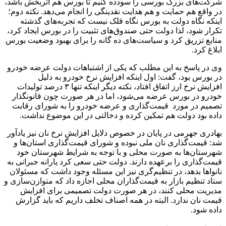
شرکت‌های بزرگ بورسی را سودده کنیم تا بورس هم اثربخش باشد،
در واقع هم حمایت و هم هدایت نقدینگی را انجام می‌دهد. نکته دوم؛
اینکه نگاه دولت به بورس نگاه قلک نیست که تجربه‌های گذشته
تکرار شود، لذا دولت حتی صندوق‌های تثبیت را در بورس ایجاد کرد،
منابع تزریق کرد و سیاست‌های ده گانه را برای بهبود وضعیت بورس
ابلاغ کرد.
وی در پاسخ به این مطلب که یکی از اشتباهات دولت عرضه خودرو
در بورس بود، گفت: اول اینکه افزایش نرخ خودرو به دلیل
افزایش نرخ ارز اتفاق افتاد، نکته دیگر اینکه تنها ۳ درصد تولیدات
خودرو در بورس عرضه می‌شود، اما در هر صورت چون قانونگذار
تصمیم در مورد قیمت‌گذاری و عرضه خودرو را به شورای رقابت
داده بود دولت هم تمکین کرده و دخالتی در این موضوع نداشت.
بهادری جهرمی در پایان در خصوص دلایل افزایش نرخ نان نیز یادآور
شد: قیمت‌گذاری نان ملی نبوده و شورای قیمت‌گذاری استان‌ها و
شهرستان‌ها به صورت محلی و با توجه به شرایط شهرستان خود
قیمت‌گذاری را برعهده دارند. دولت حتی سعی کرد یارانه جبرانی به
نانواها بدهد، در تنظیم‌گری نیز این مسئله وجود داشت که مسئولان
ستاد تنظیم بازار به قیمت‌گذاران محلی اجازه داد که متوازن‌سازی و
مدیریت محلی کنند، در هر صورت دولت تصمیمی برای افزایش
قیمت نان ندارد. البته در همه اصناف تخلف داریم که باید گزارش
داده شود.