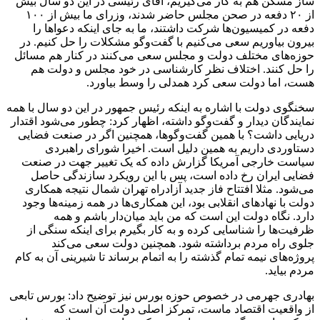
ساز مسکن هم به کار می‌گیریم، آقای رئیسی در این دو سال بیش
از ۲۰ دفعه در صحن مجلس حاضر شدند، وزرای ما بیش از ۱۰۰
دفعه در کمیسیون‌ها شرکت داشتند، ما به جای اینکه دعواها را
بیرون بیاوریم سعی می‌کنیم با گفت‌وگو مشکلات را حل کنیم. در
حوزه‌های مختلف دولت و مجلس سعی می‌کنند در کنار هم مسائل
را حل کنند. اختلاف نظر کارشناسی در خود مجلس و دولت هم
هست، اما دولت سعی کرد همدلی را وسط بیاورد.
سخنگوی دولت با اشاره به اینکه رئیس جمهور در این دو سال با همه
نمایندگان دیدار و گفت‌وگو داشته، اظهار کرد: چطور می‌شود اقتدار
دریایی داشت؟ با همین گفت‌وگوها، همچنین اگر در صنعت فضایی
دستاوردی داریم به همین دلیل است. اخیرا شورای راهبردی
سیاست خارجی آمریکا گزارش داده که یک تغییر جهت در صنعت
فضایی ایران رخ داده است، پس با این رویکرد سازندگی حاصل
می‌شود. مثلا افتتاح فاز جدید آزادراه تهران شمال نتیجه همکاری
دولت با نهادهای انقلابی بود، این همکاری‌ها در همه زمینه‌ها وجود
دارد. نگاه دولت این است که من باید میان‌دار باشم و همه
ظرفیت‌ها را شناسایی کرده و به کار بگیرم برای اینکه سنگی از
جلوی راه مردم برداشته شود. همچنین دولت سعی می‌کند
پروژه‌های نیمه تمام گذشته را به اتمام برساند تا شیرینی آن به کام
مردم بیاید.
بهادری جهرمی در خصوص حوزه بورس نیز توضیح داد: بورس تابعی
از واقعیت اقتصاد ماست، تمرکز اصلی دولت آن است که