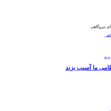
اهی
امی ما آسیب بزند