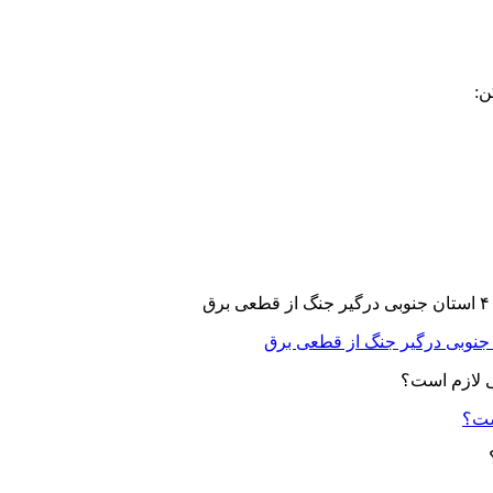
ن:
ست؟