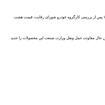
؛ شورای رقابت به استناد ماده ۳-۱ دستورالعمل تنظیم بازار خودروهای سواری مصوب جلسه ۵۴۳ مورخ ۱۱/۱۱/۱۴۰۱ پس از بررسی کارگروه خودرو شورای رقابت، قیمت هشت
 حال معاونت حمل و‌نقل وزارت صنعت این محصولات را جدید