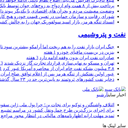
مبلغ کالابرگ افزایش می‌یابد/ اصلاح نظام بانکی ادامه خواهد د
پرداخت بیش از ۸ همت وام ازدواج به زوج‌های جوان توسط بانک ملی ایران
وضعیت معیشت مردم و بحران های اقتصادی با یکدیگر پیوند دار
شورای رقابت و سازمان حمایت در تعیین قیمت خودرو هیچ کاره
انسداد تنگه هرمز، بازار اسید سولفوریک جهان را به چالش کشی
نفت و پتروشیمی
جنگ ایران بازار نفت را به هم ریخت اما آرامکو بیشترین سود تا
بنزین در بن‌بستِ مافیای خودرو
1 هفته
صادرات نفت ایران بدون وقفه ادامه دارد
3 هفته
تهران و مسکو به نهایی‌سازی قرارداد تجارت گاز نزدیک شدند
3 هفته
۳.۸ میلیون بشکه نفت خام ایران از محاصره آمریکا عبور کرد
1 ما
عبور اولین نفتکش از تنگه هرمز پس از اعلام توافق صلح ایران و
ذخایر نفت کشورهای ثروتمند به پایین‌ترین حد در ۲۳ سال گذشته رسید
اخبار سایت
آرشیو
ائتلاف واشنگتن و توکیو برای نجات ین؛ چرا پول ملی ژاپن سقو
برای اجرای بزرگ‌ترین طرح حمل‌ونقل کشور در مراسم تشییع آ
تمدید مهلت ارایه اظهارنامه‌های مالیاتی در انتظار مجوز مراجع 
سایر لینک ها