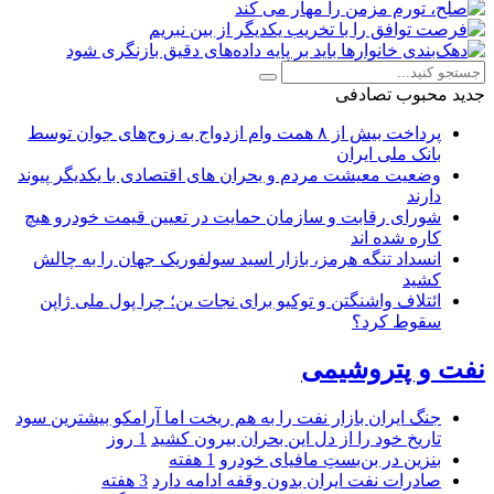
جدید
محبوب
تصادفی
پرداخت بیش از ۸ همت وام ازدواج به زوج‌های جوان توسط
بانک ملی ایران
وضعیت معیشت مردم و بحران های اقتصادی با یکدیگر پیوند
دارند
شورای رقابت و سازمان حمایت در تعیین قیمت خودرو هیچ
کاره شده اند
انسداد تنگه هرمز، بازار اسید سولفوریک جهان را به چالش
کشید
ائتلاف واشنگتن و توکیو برای نجات ین؛ چرا پول ملی ژاپن
سقوط کرد؟
نفت و پتروشیمی
جنگ ایران بازار نفت را به هم ریخت اما آرامکو بیشترین سود
تاریخ خود را از دل این بحران بیرون کشید
1 روز
بنزین در بن‌بستِ مافیای خودرو
1 هفته
صادرات نفت ایران بدون وقفه ادامه دارد
3 هفته