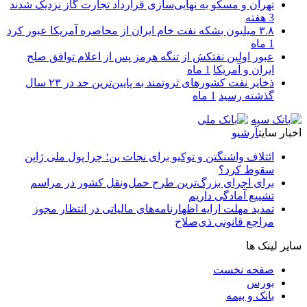
تهران و مسکو به نهایی‌سازی قرارداد تجارت گاز نزدیک شدند
3 هفته
۳.۸ میلیون بشکه نفت خام ایران از محاصره آمریکا عبور کرد
1 ماه
عبور اولین نفتکش از تنگه هرمز پس از اعلام توافق صلح
ایران و آمریکا
1 ماه
ذخایر نفت کشورهای ثروتمند به پایین‌ترین حد در ۲۳ سال
گذشته رسید
1 ماه
اخبار سایت
آرشیو
ائتلاف واشنگتن و توکیو برای نجات ین؛ چرا پول ملی ژاپن
سقوط کرد؟
برای اجرای بزرگ‌ترین طرح حمل‌ونقل کشور در مراسم
تشییع آمادگی داریم
تمدید مهلت ارایه اظهارنامه‌های مالیاتی در انتظار مجوز
مراجع قانونی ذی‌‏صلاح
سایر لینک ها
صفحه نخست
بورس
بانک و بیمه