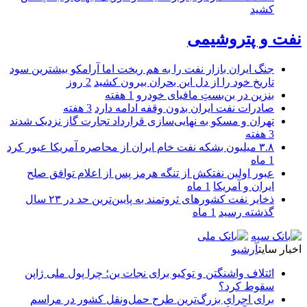
کشید
نفت و پتروشیمی
جنگ ایران بازار نفت را به هم ریخت اما آرامکو بیشترین سود
تاریخ خود را از دل این بحران بیرون کشید
2 روز
بنزین در بن‌بستِ مافیای خودرو
1 هفته
صادرات نفت ایران بدون وقفه ادامه دارد
3 هفته
تهران و مسکو به نهایی‌سازی قرارداد تجارت گاز نزدیک شدند
3 هفته
۳.۸ میلیون بشکه نفت خام ایران از محاصره آمریکا عبور کرد
1 ماه
عبور اولین نفتکش از تنگه هرمز پس از اعلام توافق صلح
ایران و آمریکا
1 ماه
ذخایر نفت کشورهای ثروتمند به پایین‌ترین حد در ۲۳ سال
گذشته رسید
1 ماه
اخبار سایت
آرشیو
ائتلاف واشنگتن و توکیو برای نجات ین؛ چرا پول ملی ژاپن
سقوط کرد؟
برای اجرای بزرگ‌ترین طرح حمل‌ونقل کشور در مراسم