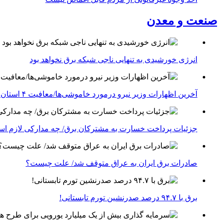
صنعت و معدن
انرژی خورشیدی به تنهایی ناجی شبکه برق نخواهد بود
آخرین اظهارات وزیر نیرو درمورد خاموشی‌ها/معافیت ۴ استان جنوبی درگیر جنگ از قطعی برق
جزئیات پرداخت خسارت به مشترکان برق/ چه مدارکی لازم ا
صادرات برق ایران به عراق متوقف شد/ علت چیست؟
برق با ۹۴.۷ درصد صدرنشین تورم تابستانی!