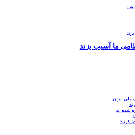
اهی
امی ما آسیب بزند
ند
 شده اند
د
ط کرد؟