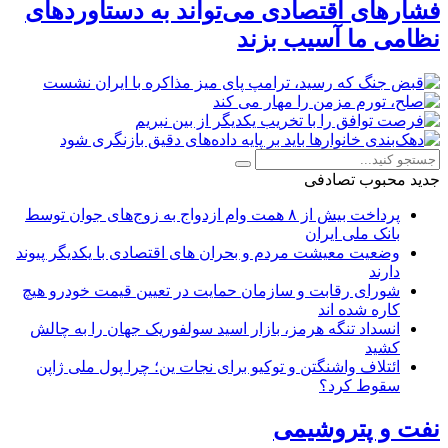
فشارهای اقتصادی می‌تواند به دستاوردهای
نظامی ما آسیب بزند
جدید
محبوب
تصادفی
پرداخت بیش از ۸ همت وام ازدواج به زوج‌های جوان توسط
بانک ملی ایران
وضعیت معیشت مردم و بحران های اقتصادی با یکدیگر پیوند
دارند
شورای رقابت و سازمان حمایت در تعیین قیمت خودرو هیچ
کاره شده اند
انسداد تنگه هرمز، بازار اسید سولفوریک جهان را به چالش
کشید
ائتلاف واشنگتن و توکیو برای نجات ین؛ چرا پول ملی ژاپن
سقوط کرد؟
نفت و پتروشیمی