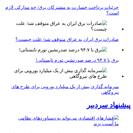
جزئیات پرداخت خسارت به مشترکان برق/ چه مدارکی لازم
است؟
صادرات برق ایران به عراق متوقف شد/ علت چیست؟
برق با ۹۴.۷ درصد صدرنشین تورم تابستانی!
سرمایه گذاری بیش از یک میلیارد یورویی برای طرح های
نیروگاهی
پیشنهاد سردبیر