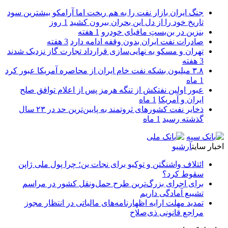
جنگ ایران بازار نفت را به هم ریخت اما آرامکو بیشترین سود
تاریخ خود را از دل این بحران بیرون کشید
1 روز
بنزین در بن‌بستِ مافیای خودرو
1 هفته
صادرات نفت ایران بدون وقفه ادامه دارد
3 هفته
تهران و مسکو به نهایی‌سازی قرارداد تجارت گاز نزدیک شدند
3 هفته
۳.۸ میلیون بشکه نفت خام ایران از محاصره آمریکا عبور کرد
1 ماه
عبور اولین نفتکش از تنگه هرمز پس از اعلام توافق صلح
ایران و آمریکا
1 ماه
ذخایر نفت کشورهای ثروتمند به پایین‌ترین حد در ۲۳ سال
گذشته رسید
1 ماه
اخبار سایت
آرشیو
ائتلاف واشنگتن و توکیو برای نجات ین؛ چرا پول ملی ژاپن
سقوط کرد؟
برای اجرای بزرگ‌ترین طرح حمل‌ونقل کشور در مراسم
تشییع آمادگی داریم
تمدید مهلت ارایه اظهارنامه‌های مالیاتی در انتظار مجوز
مراجع قانونی ذی‌‏صلاح