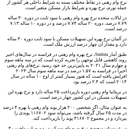
نرخ وام رهنی در نقاط مختلف بسته به شرایط داخلی هر کشور از
جمله تورم، نرخ بهره و شرایط بازار مسکن متغیر است.
در ایالات متحده نرخ بهره وام رهنی با سود ثابت در دوره ۳۰ ساله
۷.۷۹ درصد، دوره ۲۰ ساله ۷.۷۴ درصد و در دوره ۱۰ ساله ۷.۱۳
درصد است.
در آلمان نرخ بهره این تسهیلات مسکن با سود ثابت دوره ۳۰ ساله
دارد و مقدار آن چهار درصد ارزش ملک است.
طبق آمار Statista، نرخ بهره وام رهنی در فرانسه در سال‌های اخیر
روند کاهشی قابل توجهی را تجربه کرده است که در سه ماهه سوم
و چهارم سال ۲۰۲۱ به پایین‌ترین حد خود رسید. نرخ‌های وام رهنی
اخیراً در فرانسه به ۱.۵۷ درصد در سه ماهه سوم سال ۲۰۲۳
افزایش یافته است که هنوز بسیار کمتر از اوج ۱۰ ساله در سال
۲۰۱۴ است که ۲.۴ درصد بود.
در بریتانیا وام رهنی دوره بازپرداخت ۲۵ ساله دارد و نرخ بهره این
تسهیلات مسکن در این کشور چهار درصد است.
به عنوان مثال، اگر شخصی ۲۰۰ هزار پوند وام رهنی با بهره ۴ درصد
در مدت ۲۵ سال گرفته باشد، می‌تواند سود ۱۱۶۷۰۲ پوندی را
بپردازد و در مجموع ۳۱۶۷۰۲ پوند را بازپرداخت کند.
در عربستان سعودی نرخ بهره وام مسکن در دوره بازپرداخت ۳۰