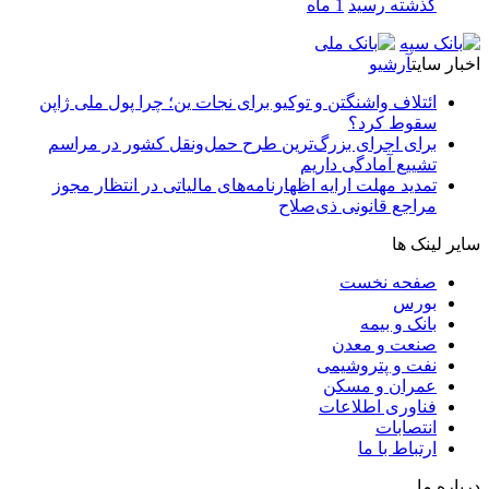
گذشته رسید
1 ماه
اخبار سایت
آرشیو
ائتلاف واشنگتن و توکیو برای نجات ین؛ چرا پول ملی ژاپن
سقوط کرد؟
برای اجرای بزرگ‌ترین طرح حمل‌ونقل کشور در مراسم
تشییع آمادگی داریم
تمدید مهلت ارایه اظهارنامه‌های مالیاتی در انتظار مجوز
مراجع قانونی ذی‌‏صلاح
سایر لینک ها
صفحه نخست
بورس
بانک و بیمه
صنعت و معدن
نفت و پتروشیمی
عمران و مسکن
فناوری اطلاعات
انتصابات
ارتباط با ما
درباره ما