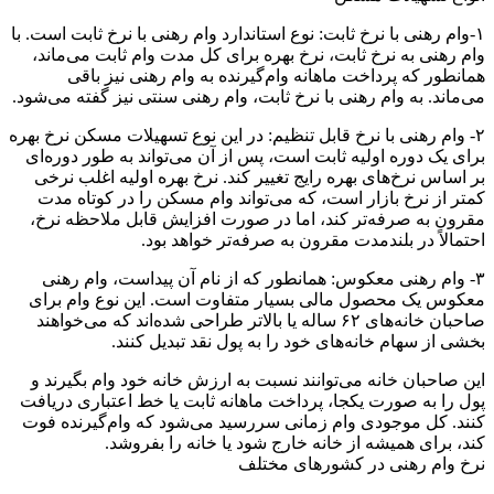
۱-وام رهنی با نرخ ثابت: نوع استاندارد وام رهنی با نرخ ثابت است. با
وام رهنی به نرخ ثابت، نرخ بهره برای کل مدت وام ثابت می‌ماند،
همانطور که پرداخت ماهانه وام‌گیرنده به وام رهنی نیز باقی
می‌ماند. به وام رهنی با نرخ ثابت، وام رهنی سنتی نیز گفته می‌شود.
۲- وام رهنی با نرخ قابل تنظیم: در این نوع تسهیلات مسکن نرخ بهره
برای یک دوره اولیه ثابت است، پس از آن می‌تواند به طور دوره‌ای
بر اساس نرخ‌های بهره رایج تغییر کند. نرخ بهره اولیه اغلب نرخی
کمتر از نرخ بازار است، که می‌تواند وام مسکن را در کوتاه مدت
مقرون به صرفه‌تر کند، اما در صورت افزایش قابل ملاحظه نرخ،
احتمالاً در بلندمدت مقرون به صرفه‌تر خواهد بود.
۳- وام رهنی معکوس: همانطور که از نام آن پیداست، وام رهنی
معکوس یک محصول مالی بسیار متفاوت است. این نوع وام برای
صاحبان خانه‌های ۶۲ ساله یا بالاتر طراحی شده‌اند که می‌خواهند
بخشی از سهام خانه‌های خود را به پول نقد تبدیل کنند.
این صاحبان خانه می‌توانند نسبت به ارزش خانه خود وام بگیرند و
پول را به صورت یکجا، پرداخت ماهانه ثابت یا خط اعتباری دریافت
کنند. کل موجودی وام زمانی سررسید می‌شود که وام‌گیرنده فوت
کند، برای همیشه از خانه خارج شود یا خانه را بفروشد.
نرخ وام رهنی در کشور‌های مختلف