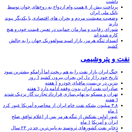
داشت
پرداخت بیش از ۸ همت وام ازدواج به زوج‌های جوان توسط
بانک ملی ایران
وضعیت معیشت مردم و بحران های اقتصادی با یکدیگر پیوند
دارند
شورای رقابت و سازمان حمایت در تعیین قیمت خودرو هیچ
کاره شده اند
انسداد تنگه هرمز، بازار اسید سولفوریک جهان را به چالش
کشید
نفت و پتروشیمی
جنگ ایران بازار نفت را به هم ریخت اما آرامکو بیشترین سود
تاریخ خود را از دل این بحران بیرون کشید
3 روز
بنزین در بن‌بستِ مافیای خودرو
1 هفته
صادرات نفت ایران بدون وقفه ادامه دارد
3 هفته
تهران و مسکو به نهایی‌سازی قرارداد تجارت گاز نزدیک شدند
3 هفته
۳.۸ میلیون بشکه نفت خام ایران از محاصره آمریکا عبور کرد
1 ماه
عبور اولین نفتکش از تنگه هرمز پس از اعلام توافق صلح
ایران و آمریکا
1 ماه
ذخایر نفت کشورهای ثروتمند به پایین‌ترین حد در ۲۳ سال