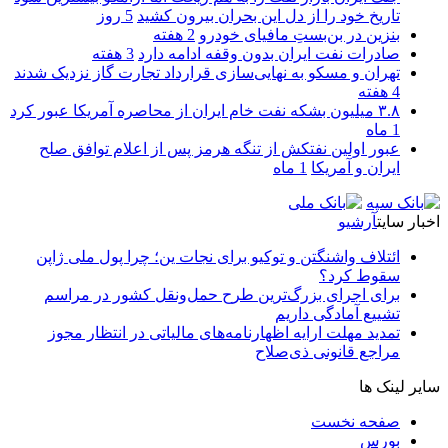
تاریخ خود را از دل این بحران بیرون کشید
5 روز
بنزین در بن‌بستِ مافیای خودرو
2 هفته
صادرات نفت ایران بدون وقفه ادامه دارد
3 هفته
تهران و مسکو به نهایی‌سازی قرارداد تجارت گاز نزدیک شدند
4 هفته
۳.۸ میلیون بشکه نفت خام ایران از محاصره آمریکا عبور کرد
1 ماه
عبور اولین نفتکش از تنگه هرمز پس از اعلام توافق صلح
ایران و آمریکا
1 ماه
اخبار سایت
آرشیو
ائتلاف واشنگتن و توکیو برای نجات ین؛ چرا پول ملی ژاپن
سقوط کرد؟
برای اجرای بزرگ‌ترین طرح حمل‌ونقل کشور در مراسم
تشییع آمادگی داریم
تمدید مهلت ارایه اظهارنامه‌های مالیاتی در انتظار مجوز
مراجع قانونی ذی‌‏صلاح
سایر لینک ها
صفحه نخست
بورس