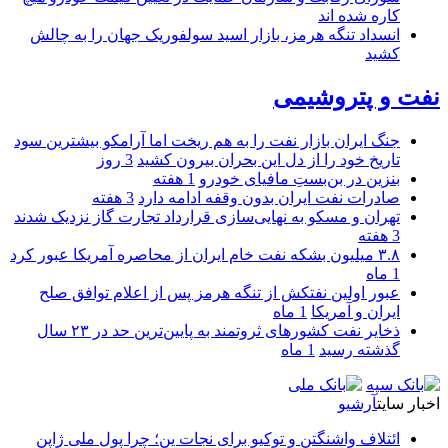
کاره شده اند
انسداد تنگه هرمز، بازار اسید سولفوریک جهان را به چالش
کشید
نفت و پتروشیمی
جنگ ایران بازار نفت را به هم ریخت اما آرامکو بیشترین سود
تاریخ خود را از دل این بحران بیرون کشید
3 روز
بنزین در بن‌بستِ مافیای خودرو
1 هفته
صادرات نفت ایران بدون وقفه ادامه دارد
3 هفته
تهران و مسکو به نهایی‌سازی قرارداد تجارت گاز نزدیک شدند
3 هفته
۳.۸ میلیون بشکه نفت خام ایران از محاصره آمریکا عبور کرد
1 ماه
عبور اولین نفتکش از تنگه هرمز پس از اعلام توافق صلح
ایران و آمریکا
1 ماه
ذخایر نفت کشورهای ثروتمند به پایین‌ترین حد در ۲۳ سال
گذشته رسید
1 ماه
اخبار سایت
آرشیو
ائتلاف واشنگتن و توکیو برای نجات ین؛ چرا پول ملی ژاپن