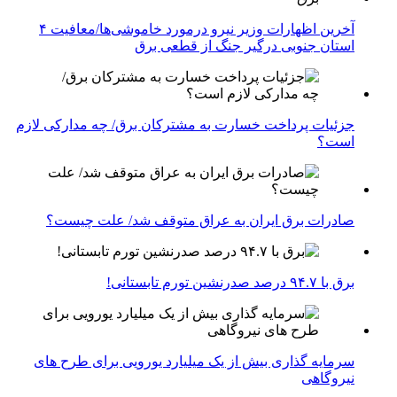
آخرین اظهارات وزیر نیرو درمورد خاموشی‌ها/معافیت ۴
استان جنوبی درگیر جنگ از قطعی برق
جزئیات پرداخت خسارت به مشترکان برق/ چه مدارکی لازم
است؟
صادرات برق ایران به عراق متوقف شد/ علت چیست؟
برق با ۹۴.۷ درصد صدرنشین تورم تابستانی!
سرمایه گذاری بیش از یک میلیارد یورویی برای طرح های
نیروگاهی