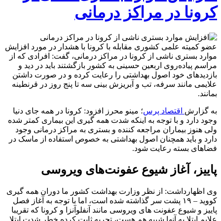
کرونا در مراکز درمانی
عضو کمیته علمی کشوری مقابله با کرونا با هشدار در مورد افزایش
موارد بستری ناشی از کرونا در مراکز درمانی، گفت: افرادی که از
مراسم پیاده‌روی اربعین حسینی به کشور بازگشتند باید در دید و
بازدیدهای خود اصول بهداشتی را رعایت کرده و در صورت داشتن
علایمی مانند سرفه، تب و آبریزش بینی سه تا پنج روز در قرنطینه
بمانند.
به گزارش
اقتصاد پرس
؛ مینو محرز افزود: کرونا در همه جای دنیا
وجود دارد و با توجه به اینکه شدت همه گیری این بیماری کمتر شده
ولی هنوز بیماران مراجعه کننده و بستری به مراکز درمانی وجود
دارد و باید همچنان اصول بهداشتی به خصوص استفاده از ماسک در
فضاهای بسته رعایت شود.
پاییز، آغاز شیوع عفونت‌های ویروسی
وی اظهارداشت: از نظر وزارت بهداشت کشور ما دوران همه گیری
کووید – ۱۹ پشت سر گذاشته شده است، اما با توجه به آغاز فصل
پاییز و شیوع عفونت های ویروسی مانند آنفلوآنزا و کرونا که تقریبا
علایم ابتلا به آنها شبیه هم هست، تجربه ثابت کرده خطر شدت ابتلا