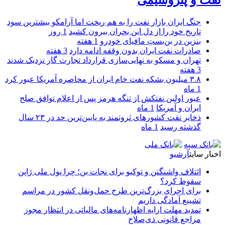
جنگ ایران بازار نفت را به هم ریخت اما آرامکو بیشترین سود
تاریخ خود را از دل این بحران بیرون کشید
1 روز
بنزین در بن‌بستِ مافیای خودرو
1 هفته
صادرات نفت ایران بدون وقفه ادامه دارد
3 هفته
تهران و مسکو به نهایی‌سازی قرارداد تجارت گاز نزدیک شدند
3 هفته
۳.۸ میلیون بشکه نفت خام ایران از محاصره آمریکا عبور کرد
1 ماه
عبور اولین نفتکش از تنگه هرمز پس از اعلام توافق صلح
ایران و آمریکا
1 ماه
ذخایر نفت کشورهای ثروتمند به پایین‌ترین حد در ۲۳ سال
گذشته رسید
1 ماه
اخبار سایت
آرشیو
ائتلاف واشنگتن و توکیو برای نجات ین؛ چرا پول ملی ژاپن
سقوط کرد؟
برای اجرای بزرگ‌ترین طرح حمل‌ونقل کشور در مراسم
تشییع آمادگی داریم
تمدید مهلت ارایه اظهارنامه‌های مالیاتی در انتظار مجوز
مراجع قانونی ذی‌‏صلاح