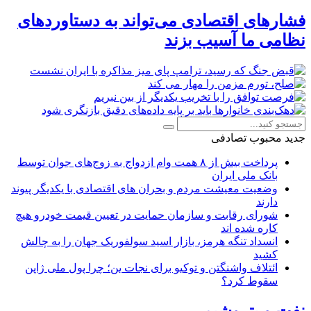
فشارهای اقتصادی می‌تواند به دستاوردهای
نظامی ما آسیب بزند
جدید
محبوب
تصادفی
پرداخت بیش از ۸ همت وام ازدواج به زوج‌های جوان توسط
بانک ملی ایران
وضعیت معیشت مردم و بحران های اقتصادی با یکدیگر پیوند
دارند
شورای رقابت و سازمان حمایت در تعیین قیمت خودرو هیچ
کاره شده اند
انسداد تنگه هرمز، بازار اسید سولفوریک جهان را به چالش
کشید
ائتلاف واشنگتن و توکیو برای نجات ین؛ چرا پول ملی ژاپن
سقوط کرد؟
نفت و پتروشیمی