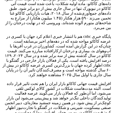
دانه‌های کاکائو- ماده اولیه شکلات- باعث شده است قیمت آتی
کاکائو در نیویورک تنها در سال جاری بیش از دو برابر شود. طبق
داده‌های جمع‌آوری‌شده از سال ۲۰۱۸، هیات بازاریابی کاکائو غنا
تخمین می‌زند ۵۹۰ هزار هکتار (۱.۴۵ میلیون هکتار) از مزارع به
شاخه‌های متورم آلوده شده‌اند، ویروسی که در نهایت درختان را از
بین می‌برد.
پایگاه خبری cnbc هم با انتشار خبری اعلام کرد جهان با کسری در
عرضه کاکائو مواجه شده که در دهه‌های اخیر بی‌سابقه است.
چنان‌که در این گزارش آمده است، کشاورزان در غرب آفریقا با
آب‌وهوای بد، بیماری و درختان ازکارافتاده مبارزه می‌کنند. قیمت
کاکائو در سال گذشته بیش از سه برابر شده و در سال ۲۰۲۴، ۱۲۹
درصد افزایش یافته است. یکی از فعالان بازار خارجی در گفتگو با
cnbc اظهار کرده جهان با بزرگ‌ترین کسری عرضه کاکائو در بیش از
۶۰ سال گذشته مواجه است و مصرف‌کنندگان تاثیر آن را در پایان
سال جاری یا اوایل سال ۲۰۲۵ مشاهده خواهند کرد.
افزایش قیمت جهانی کاکائو بازار ایران را هم تحت تاثیر قرار داده
است. البته مدت‌هاست شکلات در کشور کالای لوکس تلقی
می‌شود، اما آن‌طور که فعالان بازار می‌گویند عرصه فعالیت
تولیدکنندگان داخلی تنگ‌تر خواهد شد و پیش‌بینی می‌شود این بازار
کوچک‌تر از پیش شود. در همین زمینه جمشید مغازه‌ای، دبیر انجمن
صنفی بیسکویت، شیرینی و شکلات، در گفتگو با تجارت‌نیوز اظهار
کرد: قیمت کاکائو در بورس جهانی افزایش پیدا کرده است و