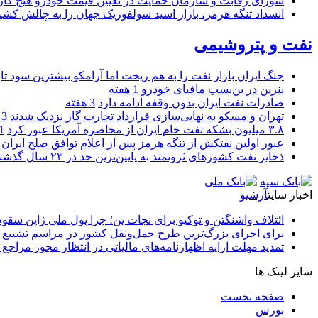
شورای رقابت و سازمان حمایت در تعیین قیمت خودرو هیچ کاره
انسداد تنگه هرمز، بازار اسید سولفوریک جهان را به چالش کشی
نفت و پتروشیمی
جنگ ایران بازار نفت را به هم ریخت اما آرامکو بیشترین سود تا
بنزین در بن‌بستِ مافیای خودرو
1 هفته
صادرات نفت ایران بدون وقفه ادامه دارد
3 هفته
تهران و مسکو به نهایی‌سازی قرارداد تجارت گاز نزدیک شدند
3 هفته
۳.۸ میلیون بشکه نفت خام ایران از محاصره آمریکا عبور کرد
1 ما
عبور اولین نفتکش از تنگه هرمز پس از اعلام توافق صلح ایران و
ذخایر نفت کشورهای ثروتمند به پایین‌ترین حد در ۲۳ سال گذشته رسید
اخبار سایت
آرشیو
ائتلاف واشنگتن و توکیو برای نجات ین؛ چرا پول ملی ژاپن سقو
برای اجرای بزرگ‌ترین طرح حمل‌ونقل کشور در مراسم تشییع آ
تمدید مهلت ارایه اظهارنامه‌های مالیاتی در انتظار مجوز مراجع 
سایر لینک ها
صفحه نخست
بورس