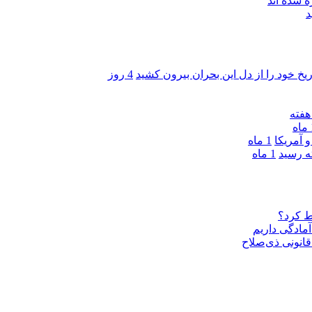
 شده اند
د
ریخ خود را از دل این بحران بیرون کشید
4 روز
ه
 آمریکا
1 ماه
1 ماه
ط کرد؟
مادگی داریم
قانونی ذی‌‏صلاح