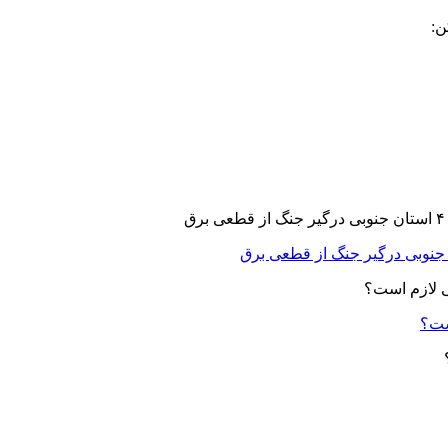
ن:
ست؟