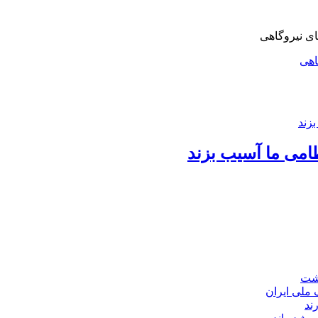
اهی
امی ما آسیب بزند
اشت
ند