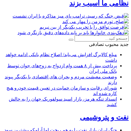
نظامی ما آسیب بزند
جدید
محبوب
تصادفی
مبلغ کالابرگ افزایش می‌یابد/ اصلاح نظام بانکی ادامه خواهد
داشت
پرداخت بیش از ۸ همت وام ازدواج به زوج‌های جوان توسط
بانک ملی ایران
وضعیت معیشت مردم و بحران های اقتصادی با یکدیگر پیوند
دارند
شورای رقابت و سازمان حمایت در تعیین قیمت خودرو هیچ
کاره شده اند
انسداد تنگه هرمز، بازار اسید سولفوریک جهان را به چالش
کشید
نفت و پتروشیمی
جنگ ایران بازار نفت را به هم ریخت اما آرامکو بیشترین سود