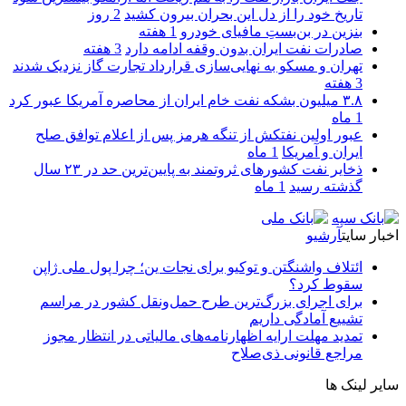
تاریخ خود را از دل این بحران بیرون کشید
2 روز
بنزین در بن‌بستِ مافیای خودرو
1 هفته
صادرات نفت ایران بدون وقفه ادامه دارد
3 هفته
تهران و مسکو به نهایی‌سازی قرارداد تجارت گاز نزدیک شدند
3 هفته
۳.۸ میلیون بشکه نفت خام ایران از محاصره آمریکا عبور کرد
1 ماه
عبور اولین نفتکش از تنگه هرمز پس از اعلام توافق صلح
ایران و آمریکا
1 ماه
ذخایر نفت کشورهای ثروتمند به پایین‌ترین حد در ۲۳ سال
گذشته رسید
1 ماه
اخبار سایت
آرشیو
ائتلاف واشنگتن و توکیو برای نجات ین؛ چرا پول ملی ژاپن
سقوط کرد؟
برای اجرای بزرگ‌ترین طرح حمل‌ونقل کشور در مراسم
تشییع آمادگی داریم
تمدید مهلت ارایه اظهارنامه‌های مالیاتی در انتظار مجوز
مراجع قانونی ذی‌‏صلاح
سایر لینک ها