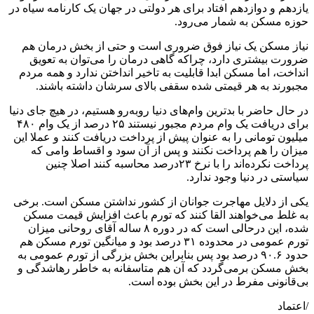
یازدهم و دوازدهم افتاد برای هر دولتی در جهان یک کارنامه سیاه در
حوزه مسکن به شمار می‌رود.
نیاز مسکن یک نیاز فوق ضروری است و حتی از بخش درمان هم
ضرورت بیشتری دارد، چراکه گاهی درمان را می‌توان به تعویق
انداخت، اما مسکن ابدا قابلیت به تاخیر انداختن ندارد و همه مردم
مجبورند به هر قیمتی شده سقفی بالای سرشان داشته باشند.
در حال حاضر با بدترین وام‌های دنیا روبه‌رو هستیم، در هیچ جای دنیا
برای دریافت یک وام مردم مجبور نیستند ۲۵ درصد از یک وام ۴۸۰
میلیون تومانی را به عنوان پیش از پرداخت دریافت کنند و عملا این
میزان را هم پرداخت نکنند و پس از آن سود و اقساط وامی که
پرداخت نکرده‌اند را با نرخ ۲۳درصد محاسبه کنند اصلا چنین
سیاستی در دنیا وجود ندارد.
یکی از دلایل مهاجرت جوانان از کشور نداشتن مسکن است. برخی
به غلط می‌خواهند القا کنند که تورم باعث افزایش قیمت مسکن
شده، این درحالی است که در دوره ۸ ساله آقای روحانی میزان
تورم عمومی در محدوده ۳۱ درصد بود و میانگین تورم مسکن هم
حدود ۹۰.۶ درصد بود پس بنابراین بخش بزرگی از تورم عمومی به
بخش مسکن برمی‌گردد که آن هم متاسفانه به خاطر رهاشدگی و
بی‌قانونی مفرط در این بخش بوده است.
/اعتماد