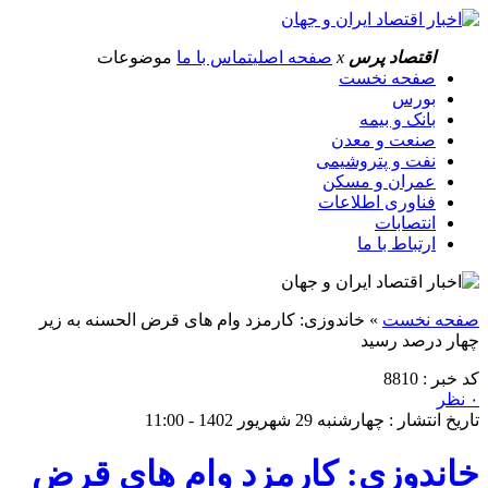
اقتصاد پرس
x
صفحه اصلی
تماس با ما
موضوعات
صفحه نخست
بورس
بانک و بیمه
صنعت و معدن
نفت و پتروشیمی
عمران و مسکن
فناوری اطلاعات
انتصابات
ارتباط با ما
صفحه نخست
»
خاندوزی: کارمزد وام های قرض الحسنه به زیر
چهار درصد رسید
کد خبر : 8810
۰ نظر
تاریخ انتشار : چهارشنبه 29 شهریور 1402 - 11:00
خاندوزی: کارمزد وام های قرض