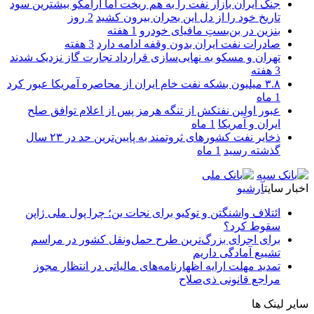
جنگ ایران بازار نفت را به هم ریخت اما آرامکو بیشترین سود
تاریخ خود را از دل این بحران بیرون کشید
2 روز
بنزین در بن‌بستِ مافیای خودرو
1 هفته
صادرات نفت ایران بدون وقفه ادامه دارد
3 هفته
تهران و مسکو به نهایی‌سازی قرارداد تجارت گاز نزدیک شدند
3 هفته
۳.۸ میلیون بشکه نفت خام ایران از محاصره آمریکا عبور کرد
1 ماه
عبور اولین نفتکش از تنگه هرمز پس از اعلام توافق صلح
ایران و آمریکا
1 ماه
ذخایر نفت کشورهای ثروتمند به پایین‌ترین حد در ۲۳ سال
گذشته رسید
1 ماه
اخبار سایت
آرشیو
ائتلاف واشنگتن و توکیو برای نجات ین؛ چرا پول ملی ژاپن
سقوط کرد؟
برای اجرای بزرگ‌ترین طرح حمل‌ونقل کشور در مراسم
تشییع آمادگی داریم
تمدید مهلت ارایه اظهارنامه‌های مالیاتی در انتظار مجوز
مراجع قانونی ذی‌‏صلاح
سایر لینک ها