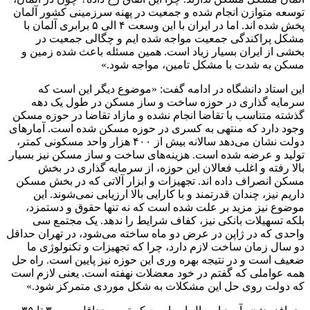
توسعه متوازن انجام شده و جمعیت در پهنه سرزمینی کشور آلمان
پخش شده اند. اما در ایران با این وسعت ۴ الی ۵ برابری آلمان با
مشکل پراکندگی جمعیت مواجه شده ایم و چگالی جمعیت در
بخشی از ایران بسیار زیاد است. همین مسئله باعث شده زمین و
مسکن به شدت با مشکل تامین، مواجه شود.»
این استاد دانشگاه در ادامه گفت: «موضوع دیگر این است که
سرمایه گذاری در حوزه ساخت و ساز مسکن در طول یک دهه
گذشته متناسب با تقاضا انجام نشده و مازاد تقاضا در حوزه مسکن
وجود دارد که منتهی به کسری در حوزه مسکن شده است. آمار‌های
دولت نشان می‌دهد سالانه بیش از ۴۰۰ هزار واحد مسکونی کمتر،
تولید و عرضه شده است. هزینه‌های ساخت و ساز مسکن نیز بسیار
بالا رفته و اغلب فعالان این حوزه، از سرمایه گذاری در بخش
مسکن انصراف داده اند. تجهیزات و ابزار آلاتی که در بخش مسکن
داریم نیز، چندان قدرتمند و با کارایی بالا ارزیابی نمی‌شوند. این
موضوع نیز مزید بر علت شده است که نه تنها حقوق و دستمزد،
بلکه تسهیلات بانکی نیز، کفاف شرایط را ندهد. یک مجتمع سی
واحدی که در ژاپن در عرض دو ماه ساخته می‌شود، در تهران حداقل
دو سال زمان ساخت لازم دارد، چرا که تجهیزات و تکنولوژی ما
ضعیف است و در نتیجه بهره وری این حوزه نیز پایین است. راه حل
همه عواملی که گفتم در خود معضلات نهفته است. یعنی لازم است
که دولت روی حل این مشکلات به شکل موردی متمرکز شود.»