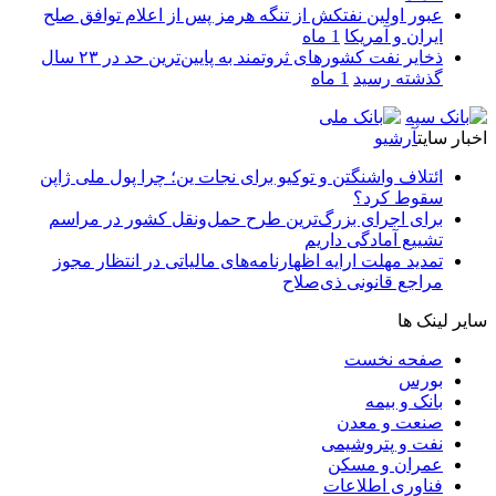
عبور اولین نفتکش از تنگه هرمز پس از اعلام توافق صلح
ایران و آمریکا
1 ماه
ذخایر نفت کشورهای ثروتمند به پایین‌ترین حد در ۲۳ سال
گذشته رسید
1 ماه
اخبار سایت
آرشیو
ائتلاف واشنگتن و توکیو برای نجات ین؛ چرا پول ملی ژاپن
سقوط کرد؟
برای اجرای بزرگ‌ترین طرح حمل‌ونقل کشور در مراسم
تشییع آمادگی داریم
تمدید مهلت ارایه اظهارنامه‌های مالیاتی در انتظار مجوز
مراجع قانونی ذی‌‏صلاح
سایر لینک ها
صفحه نخست
بورس
بانک و بیمه
صنعت و معدن
نفت و پتروشیمی
عمران و مسکن
فناوری اطلاعات