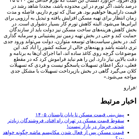
وی افزود: «برآورد امسال این است که تورم حداقل بین ۳۰ تا ۳۵
درصد باشد، اگر تورم در این محدوده باشد، مجددا شاهد رشد در
قیمت دارایی‌ها خواهیم بود. هر سال که تورم داریم، فاصله و مدت
زمان انتظار برای تهیه مسکن افزایش یافته و تبدیل به آرزویی برای
ایرانی‌ها می‌شود. البته کاهش تورم کار بسیار دشواری است. در
بخش کاهش هزینه‌های ساخت مسکن نیز دولت باید از سازندگان
حمایت کند و حتی در بخش تهیه زمین نیز پشتیبانی و سرمایه گذاری
کند. در بخش سیاست‌های توسعه متوازن، دولت می‌تواند ورود جدی
تری داشته باشد و پهنه‌های خالی از سکنه کشور را آباد کند. این
موضوعات گرچه روی کاغذ ساده اند، اما اجرای آن‌ها به برنامه و
دقت بالایی نیاز دارد. این را هم نباید فراموش کرد که در مقطع
فعلی، دیگر اعطای تسهیلات پاسخگو نیست و فردی که تسهیلات
کلان می‌گیرد گاهی در بخش بازپرداخت تسهیلات با مشکل جدی
مواجه می‌شود.»
/فرارو
اخبار مرتبط
پیش‌بینی قیمت مسکن تا پایان تابستان ۱۴۰۵
سقوط قیمت مسکن در تهران راه افتاد، فروشندگان زیادتر
شدند، خریدار در بازار نیست!
قیمت مسکن پس از فعال شدن مکانیسم ماشه چگونه خواهد
بود؟