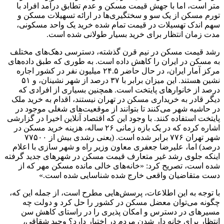
متر است، اما با جهش قیمت مسکن و عدم تطابق درآمد افراد با
تورم مسکن از یک سو و سختگیری‌ها در ارائه تسهیلات مسکن و
سهم اندک تهسیلات در قیمت تمام شده خرید یک واحد مسکونی،
مدت زمان انتظار برای خرید بسیار طولانی شده است.
رشد قیمت مسکن در نیم قرن گذشته، دسترسی دهک‌های مختلف
به مسکن در ایران را کاهش داده است. به طوری که طبق داده‌های
مرکز آمار ایران، در حال حاضر ۲۴.۵ میلیون نفر در کشور اجاره
نشین هستند. این میزان برابر با ۳۷ درصد از شهر نشینان، و ۵۱
درصد از خانوار‌های پایتخت است. همچنین بسیاری از افرادی که
دیگر قادر به خریداری مسکن در تهران نیستند، اقدام به خرید ملک
در حاشیه شهر می‌کنند تا بتوانند از موقعیت‌های شغلی موجود در
پایتخت استفاده کنند. با وجود این که اقتصاد آنلاین اخیرا در گزارشی
اشاره کرده که در یک بازه زمانی ۲۶ ساله، هزینه خرید مسکن در
شهر تهران ۷۷۶ برابر شده است. (یعنی رشدی بیش از ۷۷۵۰۰
درصد) اما، علیرضا جعفری معاون وزیر راه و شهر سازی با اعلام
اینکه جلوی رشد غیر متعارف قیمت مسکن در شهر‌های جدید گرفته
شده است، تصریح کرد: «خانه‌های خالی مانده مسکن مهر که از
دست متقاضیان واقعی خارج شده شناسایی شده است.»
با توجه به این اطلاعات، پرسش‌هایی مطرح است، از جمله این که،
چگونه می‌توان معضل مسکن در کشور را حل کرد و دولت چه
مسیر‌های در دسترس و امکان پذیری را در راستای کاهش سن
انتظار برای خانه دار شدن مردم در اختیار دارد؟ وحید شقاقی،