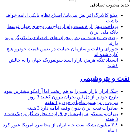
جدید
محبوب
تصادفی
مبلغ کالابرگ افزایش می‌یابد/ اصلاح نظام بانکی ادامه خواهد
داشت
پرداخت بیش از ۸ همت وام ازدواج به زوج‌های جوان توسط
بانک ملی ایران
وضعیت معیشت مردم و بحران های اقتصادی با یکدیگر پیوند
دارند
شورای رقابت و سازمان حمایت در تعیین قیمت خودرو هیچ
کاره شده اند
انسداد تنگه هرمز، بازار اسید سولفوریک جهان را به چالش
کشید
نفت و پتروشیمی
جنگ ایران بازار نفت را به هم ریخت اما آرامکو بیشترین سود
تاریخ خود را از دل این بحران بیرون کشید
3 روز
بنزین در بن‌بستِ مافیای خودرو
1 هفته
صادرات نفت ایران بدون وقفه ادامه دارد
3 هفته
تهران و مسکو به نهایی‌سازی قرارداد تجارت گاز نزدیک شدند
3 هفته
۳.۸ میلیون بشکه نفت خام ایران از محاصره آمریکا عبور کرد
1 ماه