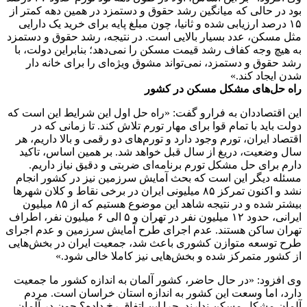
بود در حالی که میانگین رشد حقوق و دستمزد در همین دهه کمتر از
۱۵ درصد ارزیابی شده و ثانیا، چون مبلغ پایه برای خرید یک دارایی
مثل مسکن، عدد بسیار بالایی است. در نتیجه، رشد حقوق و دستمزد
به هیچ وجه کفاف رشد قیمت مسکن را نمی‌دهد؛ بنابراین دولت، با
رشد حقوق و دستمزد، نمی‌تواند مشوق ویژه‌ای را برای خانه دار
شدن ایجاد کند.»
راه حل‌های مشکل مسکن در کشور
این اقتصاددان به فرارو گفت: «راه حل اول این شرایط این است که
دولت باید با تمام قوا برای مهار تورم تلاش کند. تا زمانی که در
اقتصاد ایران، تورم وجود دارد و تورم‌های دو رقمی و بالا داریم، هر
سال وضعیت، دریغ از سال قبل خواهد شد. بر همین اساس، تاکید
دارم برای حل مشکل تورم برنامه‌ای ضربتی و دقیق نیاز داریم.
مسئله دیگر این است که بحث آمایش سرزمین نیز در کشور انجام
نشد و اکنون تمرکز ۸۵ میلیونی ایران در برخی نقاط و کلان شهر‌ها
بیشتر شده و در نتیجه شاهد این موضوع هستیم که از ۸۵ میلیون
ایرانی، حدود ۱۲ میلیون نفر در تهران و ۵ الی ۶ میلیون نفر، اطراف
تهران ساکن هستند. عدم اجرای طرح آمایش سرزمین و عدم اجرای
طرح توسعه متوازن کشوری باعث شد، جمعیت ایران در بخش‌هایی
از کشور متمرکز شده و بخش‌هایی نیز کاملا خالی شود.»
وی افزود: «در حال حاضر، کشور آلمان به اندازه کشور ما جمعیت
دارد، اما وسعت این کشور به اندازه استان خراسان است. مردم
آلمان مشکل مسکن ندارند. چرا این اتفاق رخ داده؟ چون در آلمان،