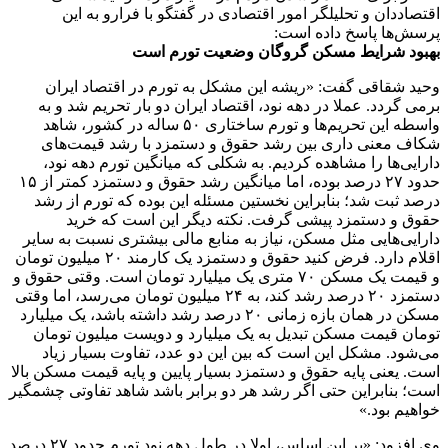
اقتصاددان و تحلیلگر امور اقتصادی در گفتگو با فرارو به این
پرسش‌ها پاسخ داده است:
بهبود شرایط مسکن گروگان وضعیت تورم است
وحید شقاقی گفت: «ریشه این مشکل به تورم در اقتصاد ایران
برمی گردد. عملا در دهه نود، اقتصاد ایران دو بار تحریم شد و به
واسطه این تحریم‌ها و تورم ساختاری ۵۰ ساله در کشور، شاهد
شکاف معنی داری بین رشد حقوق و دستمزد با رشد قیمت‌های
دارایی‌ها را مشاهده کردیم. به شکلی که میانگین تورم دهه نود،
حدود ۲۷ درصد بوده، اما میانگین رشد حقوق و دستمزد کمتر از ۱۵
درصد ثبت شد؛ بنابراین نخستین مسئله این بوده که تورم از رشد
حقوق و دستمزد پیشی گرفت. نکته دیگر این است که خرید
دارایی‌هایی مثل مسکن، نیاز به منابع مالی بیشتری نسبت به سایر
اقلام دارد. فرض کنید حقوق و دستمزد یک کارمند ۲۰ میلیون تومان
و قیمت یک مسکن ۷۰ متری یک میلیارد تومان است. وقتی حقوق و
دستمزد ۲۰ درصد رشد کند، به ۲۴ میلیون تومان می‌رسد، اما وقتی
مسکن در همان بازه زمانی ۲۰ درصد رشد داشته باشد، یک میلیارد
تومان قیمت مسکن تبدیل به یک میلیارد و دویست میلیون تومان
می‌شود. مشکل این است که بین این دو عدد، تفاوت بسیار زیاد
است. یعنی پایه حقوق و دستمزد بسیار پایین و پایه قیمت مسکن بالا
است؛ بنابراین حتی اگر رشد هر دو برابر باشد شاهد تفاوتی چشمگیر
خواهیم بود.»
وی افزود: «بر این اساس، اولا در طول دهه نود تورم حدود ۲۷ درصد