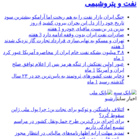
نفت و پتروشیمی
جنگ ایران بازار نفت را به هم ریخت اما آرامکو بیشترین سود
تاریخ خود را از دل این بحران بیرون کشید
4 روز
بنزین در بن‌بستِ مافیای خودرو
1 هفته
صادرات نفت ایران بدون وقفه ادامه دارد
3 هفته
تهران و مسکو به نهایی‌سازی قرارداد تجارت گاز نزدیک شدند
3 هفته
۳.۸ میلیون بشکه نفت خام ایران از محاصره آمریکا عبور کرد
1 ماه
عبور اولین نفتکش از تنگه هرمز پس از اعلام توافق صلح
ایران و آمریکا
1 ماه
ذخایر نفت کشورهای ثروتمند به پایین‌ترین حد در ۲۳ سال
گذشته رسید
1 ماه
اخبار سایت
آرشیو
ائتلاف واشنگتن و توکیو برای نجات ین؛ چرا پول ملی ژاپن
سقوط کرد؟
برای اجرای بزرگ‌ترین طرح حمل‌ونقل کشور در مراسم
تشییع آمادگی داریم
تمدید مهلت ارایه اظهارنامه‌های مالیاتی در انتظار مجوز
مراجع قانونی ذی‌‏صلاح