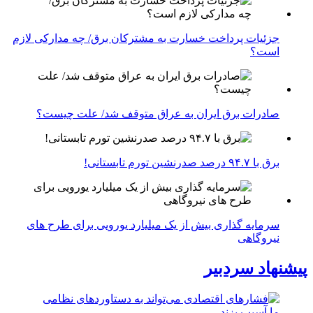
جزئیات پرداخت خسارت به مشترکان برق/ چه مدارکی لازم
است؟
صادرات برق ایران به عراق متوقف شد/ علت چیست؟
برق با ۹۴.۷ درصد صدرنشین تورم تابستانی!
سرمایه گذاری بیش از یک میلیارد یورویی برای طرح های
نیروگاهی
پیشنهاد سردبیر