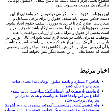
سطوح پایینی قرار داشته باشند که یافتن شغل ۷۰میلیون تومانی
برایشان یک موهبت محسوب شود.
این روزنامه افزوده است: اگر می‌خواهیم از شر وام‌هایی از این
دست خلاص شویم، باید سقف حقوق را برای برخی مشاغل و
مدیریت‌ها اصلاح کرد تا نیازی به دورزدن سقف حقوق ایجاد نشود.
سقف حقوق‌ها باید با شرایط صنعت سازگار باشد. همچنین لازم
است بخشی از حقوق و مزایا تابعی از ارزیابی موفقیت یا عدم
موفقیت مدیران باشد. در نتیجه لازم است شورای عالی بورس در
پایان هر سال یک ارزیابی از عملکرد مدیران داشته باشد و متناسب
با آن ارزیابی، مزایا را افزایش یا کاهش دهد. تنها در چنین وضعیتی
است که معضل‌هایی از این دست دیگر پیش نخواهد آمد.
اخبار مرتبط
پاداش ۳ میلیارد و پانصد میلیون تومانی به اعضای هیات
مدیره در ۹ بانک کشور!
اژه‌ای درباره ماجرای وام‌های کلان سازمان بورس؛ طبق
اطلاع من این وام‌ها فقط به ریاست و هیات مدیره این
سازمان پرداخت شده
وام عشقی که چیزی نیست: یک رئیس جمهور در روز آخر، ۵
میلیون دلار برداشته بود و یک خطیب جمعه باغ ۱۰۰۰ میلیارد