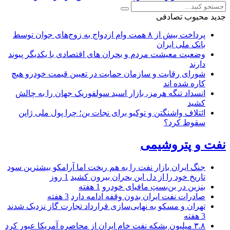
جدید
محبوب
تصادفی
پرداخت بیش از ۸ همت وام ازدواج به زوج‌های جوان توسط
بانک ملی ایران
وضعیت معیشت مردم و بحران های اقتصادی با یکدیگر پیوند
دارند
شورای رقابت و سازمان حمایت در تعیین قیمت خودرو هیچ
کاره شده اند
انسداد تنگه هرمز، بازار اسید سولفوریک جهان را به چالش
کشید
ائتلاف واشنگتن و توکیو برای نجات ین؛ چرا پول ملی ژاپن
سقوط کرد؟
نفت و پتروشیمی
جنگ ایران بازار نفت را به هم ریخت اما آرامکو بیشترین سود
تاریخ خود را از دل این بحران بیرون کشید
1 روز
بنزین در بن‌بستِ مافیای خودرو
1 هفته
صادرات نفت ایران بدون وقفه ادامه دارد
3 هفته
تهران و مسکو به نهایی‌سازی قرارداد تجارت گاز نزدیک شدند
3 هفته
۳.۸ میلیون بشکه نفت خام ایران از محاصره آمریکا عبور کرد