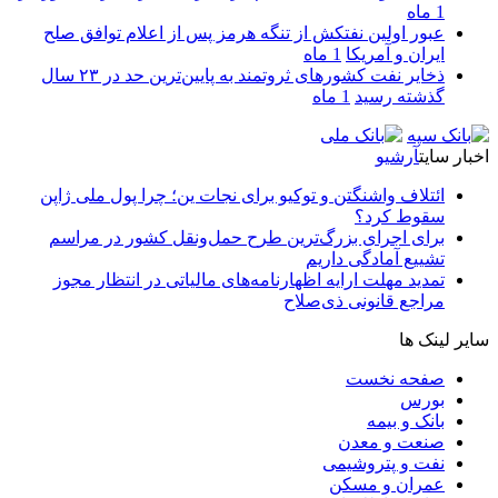
1 ماه
عبور اولین نفتکش از تنگه هرمز پس از اعلام توافق صلح
ایران و آمریکا
1 ماه
ذخایر نفت کشورهای ثروتمند به پایین‌ترین حد در ۲۳ سال
گذشته رسید
1 ماه
اخبار سایت
آرشیو
ائتلاف واشنگتن و توکیو برای نجات ین؛ چرا پول ملی ژاپن
سقوط کرد؟
برای اجرای بزرگ‌ترین طرح حمل‌ونقل کشور در مراسم
تشییع آمادگی داریم
تمدید مهلت ارایه اظهارنامه‌های مالیاتی در انتظار مجوز
مراجع قانونی ذی‌‏صلاح
سایر لینک ها
صفحه نخست
بورس
بانک و بیمه
صنعت و معدن
نفت و پتروشیمی
عمران و مسکن