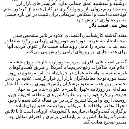
دوشنبه و سه‌شنبه عمق چندانی ندارد. افزایشی‌های بازار ارز
معتقدند ریتم نزولی بازار و ماندگاری در کانال هفتم از کریدور پنجم
کوتاه‌مدت است و اسکناس آمریکایی برای تثبیت در این بازه قیمتی
مسیر دشواری در پیش دارد.
پیش بینی قیمت دلار
هفته گذشته کارشناسان اقتصادی علاوه بر تاثیر مشخص شدن
نتیجه انتخابات،‌ عرضه دور دوم خودروهای وارداتی و رکود تقاضا در
دهه ابتدایی محرم را عامل روند ساید قیمت دلار عنوان کردند. آنها
برای هفته جاری نیز روزهای آرامی را پیش‌بینی می‌کنند.
گفتنی است علی باقری، سرپرست وزارت خارجه، روز پنجشنبه
اعلام کرد مذاکرات رفع تحریم‌ها با آمریکا از طریق گفت‌وگوهای
غیرمستقیم به واسطه عمان در جریان است. این موضوع در روز
شنبه مورد توجه معامله‌گران بازار ارز قرار گرفت؛ علاوه بر آن در
نخستین روز هفته مسعود پزشکیان رئیس‌جمهوری منتخب با انتشار
مقاله‌ای در روزنامه «تهران‌تایمز» با عنوان «پیام من به جهان
جدید»، رویکرد خود را به روابط با کشورهای منطقه، آفریقا، چین،
روسیه، اروپا و آمریکا تشریح کرد. در این مقاله تاکید شده با وجود
انحراف‌ها در توافقات با آمریکا و اروپا دولت جدید ایران آماده
برگزاری گفت‌وگوهای سازنده با کشورهای اروپایی‌ است تا با تلاش
مشترک، روابط کشور را بر پایه اصل برابری و احترام متقابل، به
مسیر صحیح هدایت کند.