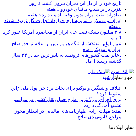
تاریخ خود را از دل این بحران بیرون کشید
3 روز
بنزین در بن‌بستِ مافیای خودرو
1 هفته
صادرات نفت ایران بدون وقفه ادامه دارد
3 هفته
تهران و مسکو به نهایی‌سازی قرارداد تجارت گاز نزدیک شدند
3 هفته
۳.۸ میلیون بشکه نفت خام ایران از محاصره آمریکا عبور کرد
1 ماه
عبور اولین نفتکش از تنگه هرمز پس از اعلام توافق صلح
ایران و آمریکا
1 ماه
ذخایر نفت کشورهای ثروتمند به پایین‌ترین حد در ۲۳ سال
گذشته رسید
1 ماه
اخبار سایت
آرشیو
ائتلاف واشنگتن و توکیو برای نجات ین؛ چرا پول ملی ژاپن
سقوط کرد؟
برای اجرای بزرگ‌ترین طرح حمل‌ونقل کشور در مراسم
تشییع آمادگی داریم
تمدید مهلت ارایه اظهارنامه‌های مالیاتی در انتظار مجوز
مراجع قانونی ذی‌‏صلاح
سایر لینک ها