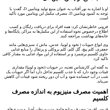
او با اشاره به نور آفتاب به عنوان منبع تولید ویتامین D، گفت: با
توجه به کمبود ویتامین D، مصرف مکمل این ویتامین مورد تأکید
است.
فزونی خاطرنشان کرد: همه افراد برای دریافت رایگان و کسب
اطلاع درخصوص نحوه استفاده از این مکمل‌ها به مراکز، پایگاه‌ها و
خانه‌های بهداشت مراجعه کنند.
وی انواع حبوبات ( نخود و لوبیا، عدس، ماش )، سبزی‌هایی مانند
جعفری، کلم پیچ، گل کلم، کلم بروکلی و پرتقال را منابع غذایی
حاوی کلسیم برشمرد و بر استفاده از این مواد غذایی به مقدار کافی
تاکید کرد.
به گفته این کارشناس تغذیه، در حبوبات (نخود و لوبیا) مقداری
فیتات وجود دارد که با جذب کلسیم تداخل دارد اما اگر حبوبات یک
شب در آب خیسانده شود و آب آن دور ریخته شود فیتات آن کاهش
می‌یابد.
اهمیت مصرف منیزیوم به اندازه مصرف
کلسیم
فزونی افزود: مصرف منابع حاوی منیزیم نظیر آجیل و سبزی‌های