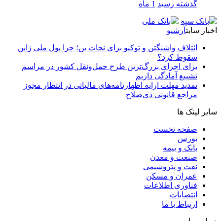
گذشته رسید
1 ماه
اخبار سایت
آرشیو
ائتلاف واشنگتن و توکیو برای نجات ین؛ چرا پول ملی ژاپن
سقوط کرد؟
برای اجرای بزرگ‌ترین طرح حمل‌ونقل کشور در مراسم
تشییع آمادگی داریم
تمدید مهلت ارایه اظهارنامه‌های مالیاتی در انتظار مجوز
مراجع قانونی ذی‌‏صلاح
سایر لینک ها
صفحه نخست
بورس
بانک و بیمه
صنعت و معدن
نفت و پتروشیمی
عمران و مسکن
فناوری اطلاعات
انتصابات
ارتباط با ما