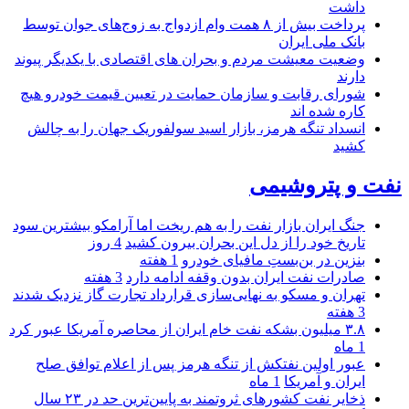
داشت
پرداخت بیش از ۸ همت وام ازدواج به زوج‌های جوان توسط
بانک ملی ایران
وضعیت معیشت مردم و بحران های اقتصادی با یکدیگر پیوند
دارند
شورای رقابت و سازمان حمایت در تعیین قیمت خودرو هیچ
کاره شده اند
انسداد تنگه هرمز، بازار اسید سولفوریک جهان را به چالش
کشید
نفت و پتروشیمی
جنگ ایران بازار نفت را به هم ریخت اما آرامکو بیشترین سود
تاریخ خود را از دل این بحران بیرون کشید
4 روز
بنزین در بن‌بستِ مافیای خودرو
1 هفته
صادرات نفت ایران بدون وقفه ادامه دارد
3 هفته
تهران و مسکو به نهایی‌سازی قرارداد تجارت گاز نزدیک شدند
3 هفته
۳.۸ میلیون بشکه نفت خام ایران از محاصره آمریکا عبور کرد
1 ماه
عبور اولین نفتکش از تنگه هرمز پس از اعلام توافق صلح
ایران و آمریکا
1 ماه
ذخایر نفت کشورهای ثروتمند به پایین‌ترین حد در ۲۳ سال