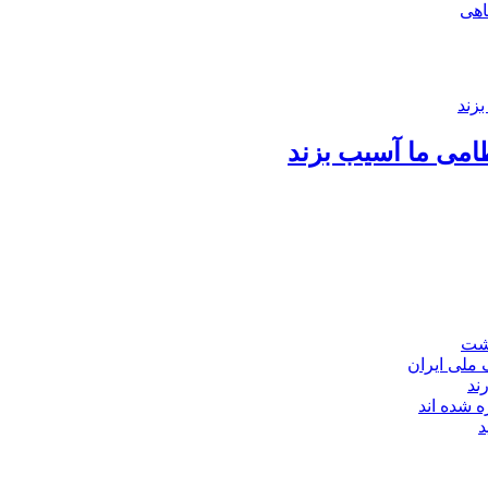
اهی
امی ما آسیب بزند
اشت
ند
 شده اند
د