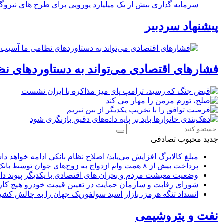
سرمایه گذاری بیش از یک میلیارد یورویی برای طرح های نیروگ
پیشنهاد سردبیر
فشارهای اقتصادی می‌تواند به دستاوردهای نظ
جدید
محبوب
تصادفی
مبلغ کالابرگ افزایش می‌یابد/ اصلاح نظام بانکی ادامه خواهد د
پرداخت بیش از ۸ همت وام ازدواج به زوج‌های جوان توسط بانک ملی ایران
وضعیت معیشت مردم و بحران های اقتصادی با یکدیگر پیوند دار
شورای رقابت و سازمان حمایت در تعیین قیمت خودرو هیچ کاره
انسداد تنگه هرمز، بازار اسید سولفوریک جهان را به چالش کشی
نفت و پتروشیمی