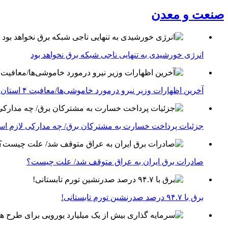
صنعت و معدن
انرژی خورشیدی به تنهایی ناجی شبکه برق نخواهد بود
آخرین اظهارات وزیر نیرو درمورد خاموشی‌ها/معافیت ۴ استان جنوبی درگیر جنگ از قطعی برق
جزئیات پرداخت خسارت به مشترکان برق/ چه مدارکی لازم ا
صادرات برق ایران به عراق متوقف شد/ علت چیست؟
برق با ۹۴.۷ درصد صدرنشین تورم تابستانی!