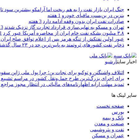
جنگ ایران بازار نفت را به هم ریخت اما آرامکو بیشترین سود تا
بنزین در بن‌بستِ مافیای خودرو
1 هفته
صادرات نفت ایران بدون وقفه ادامه دارد
3 هفته
تهران و مسکو به نهایی‌سازی قرارداد تجارت گاز نزدیک شدند
3 هفته
۳.۸ میلیون بشکه نفت خام ایران از محاصره آمریکا عبور کرد
1 ما
عبور اولین نفتکش از تنگه هرمز پس از اعلام توافق صلح ایران و
ذخایر نفت کشورهای ثروتمند به پایین‌ترین حد در ۲۳ سال گذشته رسید
اخبار سایت
آرشیو
ائتلاف واشنگتن و توکیو برای نجات ین؛ چرا پول ملی ژاپن سقو
برای اجرای بزرگ‌ترین طرح حمل‌ونقل کشور در مراسم تشییع آ
تمدید مهلت ارایه اظهارنامه‌های مالیاتی در انتظار مجوز مراجع 
سایر لینک ها
صفحه نخست
بورس
بانک و بیمه
صنعت و معدن
نفت و پتروشیمی
عمران و مسکن