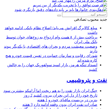
جدید
محبوب
تصادفی
مبلغ کالابرگ افزایش می‌یابد/ اصلاح نظام بانکی ادامه خواهد
داشت
پرداخت بیش از ۸ همت وام ازدواج به زوج‌های جوان توسط
بانک ملی ایران
وضعیت معیشت مردم و بحران های اقتصادی با یکدیگر پیوند
دارند
شورای رقابت و سازمان حمایت در تعیین قیمت خودرو هیچ
کاره شده اند
انسداد تنگه هرمز، بازار اسید سولفوریک جهان را به چالش
کشید
نفت و پتروشیمی
جنگ ایران بازار نفت را به هم ریخت اما آرامکو بیشترین سود
تاریخ خود را از دل این بحران بیرون کشید
2 روز
بنزین در بن‌بستِ مافیای خودرو
1 هفته
صادرات نفت ایران بدون وقفه ادامه دارد
3 هفته