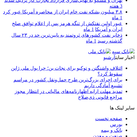
تهران و مسکو به نهایی‌سازی قرارداد تجارت گاز نزدیک شدند
3 هفته
۳.۸ میلیون بشکه نفت خام ایران از محاصره آمریکا عبور کرد
1 ماه
عبور اولین نفتکش از تنگه هرمز پس از اعلام توافق صلح
ایران و آمریکا
1 ماه
ذخایر نفت کشورهای ثروتمند به پایین‌ترین حد در ۲۳ سال
گذشته رسید
1 ماه
اخبار سایت
آرشیو
ائتلاف واشنگتن و توکیو برای نجات ین؛ چرا پول ملی ژاپن
سقوط کرد؟
برای اجرای بزرگ‌ترین طرح حمل‌ونقل کشور در مراسم
تشییع آمادگی داریم
تمدید مهلت ارایه اظهارنامه‌های مالیاتی در انتظار مجوز
مراجع قانونی ذی‌‏صلاح
سایر لینک ها
صفحه نخست
بورس
بانک و بیمه
صنعت و معدن