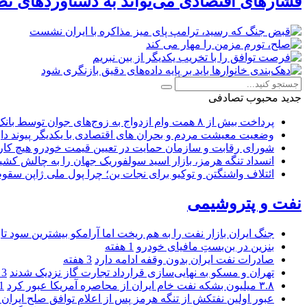
فشارهای اقتصادی می‌تواند به دستاوردهای نظ
جدید
محبوب
تصادفی
پرداخت بیش از ۸ همت وام ازدواج به زوج‌های جوان توسط بانک ملی ایران
وضعیت معیشت مردم و بحران های اقتصادی با یکدیگر پیوند دار
شورای رقابت و سازمان حمایت در تعیین قیمت خودرو هیچ کاره
انسداد تنگه هرمز، بازار اسید سولفوریک جهان را به چالش کشی
ائتلاف واشنگتن و توکیو برای نجات ین؛ چرا پول ملی ژاپن سقو
نفت و پتروشیمی
جنگ ایران بازار نفت را به هم ریخت اما آرامکو بیشترین سود تا
بنزین در بن‌بستِ مافیای خودرو
1 هفته
صادرات نفت ایران بدون وقفه ادامه دارد
3 هفته
تهران و مسکو به نهایی‌سازی قرارداد تجارت گاز نزدیک شدند
3 هفته
۳.۸ میلیون بشکه نفت خام ایران از محاصره آمریکا عبور کرد
1 ما
عبور اولین نفتکش از تنگه هرمز پس از اعلام توافق صلح ایران و