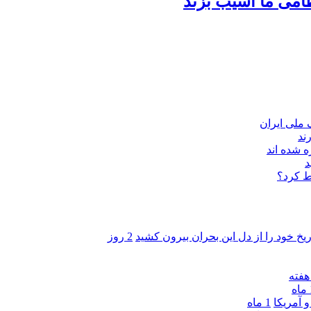
امی ما آسیب بزند
ند
 شده اند
د
ط کرد؟
ریخ خود را از دل این بحران بیرون کشید
2 روز
ه
 آمریکا
1 ماه