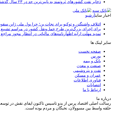
ذخایر نفت کشورهای ثروتمند به پایین‌ترین حد در ۲۳ سال گذشته رسید
اخبار سایت
آرشیو
ائتلاف واشنگتن و توکیو برای نجات ین؛ چرا پول ملی ژاپن سقو
برای اجرای بزرگ‌ترین طرح حمل‌ونقل کشور در مراسم تشییع آ
تمدید مهلت ارایه اظهارنامه‌های مالیاتی در انتظار مجوز مراجع 
سایر لینک ها
صفحه نخست
بورس
بانک و بیمه
صنعت و معدن
نفت و پتروشیمی
عمران و مسکن
فناوری اطلاعات
انتصابات
ارتباط با ما
درباره ما
رسالت اصلی اقتصاد پرس از بدو تاسیس تاکنون ایفای نقش در توسعه
حلقه واسط بین مسوولان، نخبگان و مردم بوده است.