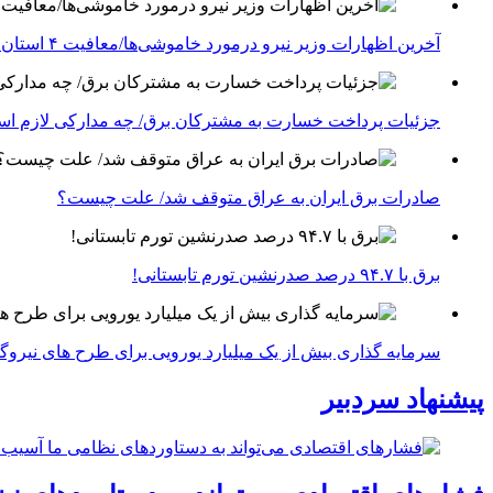
آخرین اظهارات وزیر نیرو درمورد خاموشی‌ها/معافیت ۴ استان جنوبی درگیر جنگ از قطعی برق
جزئیات پرداخت خسارت به مشترکان برق/ چه مدارکی لازم ا
صادرات برق ایران به عراق متوقف شد/ علت چیست؟
برق با ۹۴.۷ درصد صدرنشین تورم تابستانی!
سرمایه گذاری بیش از یک میلیارد یورویی برای طرح های نیروگ
پیشنهاد سردبیر