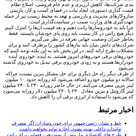
بندی شرکت‌ها، کاهش ارزبری و عدم خام فروشی، اصلاح نظام
قیمت گذاری دستوری، ایجاد ثبات در فضای کسب و کار، بازبینی
سازوکارهای مدیریت و بازرسی و تهعد به محیط زیست نیز از جمله
جهت‌گیری های وزارت صمت در سیاست‌گذاری است.
چرا باید به خودروسازها رانت دهیم و بعد قیمت آن‌ها را کنترل کنیم.
دیگر هیچ رانتی در کار نیست باید روی پای خودشان بایستند. فقط
بخاطر جبران وضعیت جهانی تعرفه در نظر می‌گیریم.
شرکت‌های دانش بنیان باید نیازهای کشور را برطرف کنند و برای
مشکلات طرح ارائه کنند. در این بخش باید به این نکته توجه کنیم که
خودروهای برقی خودروهای امروز هستند، نه آینده. خودروی آینده
خودران‌ها هستند و به زودی خودروی برقی تبدیل به خودروی گذشته
می‌شود.
از طرف دیگر راه حل دیگری برای حل مشکل بنزین نیست، چراکه
سالانه دو میلیون خودرو اضافه می‌شود که روزانه حدود ۱۰ میلیون
لیتر بنزین مصرف می‌کنند. در حال حاضر روزانه ۲۳۰ تا ۲۴۰ میلیون
لیتر گازوئیل و بنزین معادل ۲۳۰ تا ۲۴۰ میلیون دلار روزانه می‌سوزد
که می‌شود با استفاده از انرژی برقی آن را کاهش داد.
اخبار مرتبط
خط و نشان رئیس‌جمهور برای خودروسازان: اگر مصرف
تولیدات داخلی بهینه نشود، اجازه تولید نخواهید داشت
طرح های اقتصادی ما، بیش از سوددهی، فضایی برای رانت