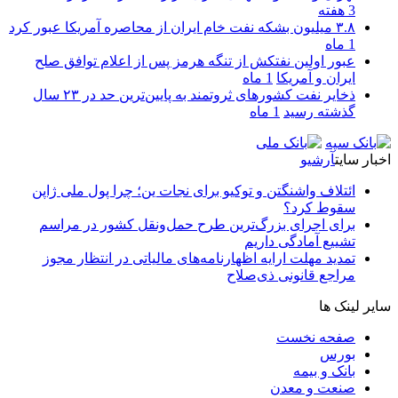
3 هفته
۳.۸ میلیون بشکه نفت خام ایران از محاصره آمریکا عبور کرد
1 ماه
عبور اولین نفتکش از تنگه هرمز پس از اعلام توافق صلح
ایران و آمریکا
1 ماه
ذخایر نفت کشورهای ثروتمند به پایین‌ترین حد در ۲۳ سال
گذشته رسید
1 ماه
اخبار سایت
آرشیو
ائتلاف واشنگتن و توکیو برای نجات ین؛ چرا پول ملی ژاپن
سقوط کرد؟
برای اجرای بزرگ‌ترین طرح حمل‌ونقل کشور در مراسم
تشییع آمادگی داریم
تمدید مهلت ارایه اظهارنامه‌های مالیاتی در انتظار مجوز
مراجع قانونی ذی‌‏صلاح
سایر لینک ها
صفحه نخست
بورس
بانک و بیمه
صنعت و معدن