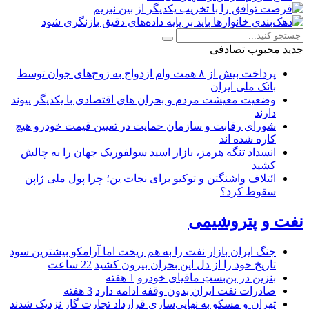
جدید
محبوب
تصادفی
پرداخت بیش از ۸ همت وام ازدواج به زوج‌های جوان توسط
بانک ملی ایران
وضعیت معیشت مردم و بحران های اقتصادی با یکدیگر پیوند
دارند
شورای رقابت و سازمان حمایت در تعیین قیمت خودرو هیچ
کاره شده اند
انسداد تنگه هرمز، بازار اسید سولفوریک جهان را به چالش
کشید
ائتلاف واشنگتن و توکیو برای نجات ین؛ چرا پول ملی ژاپن
سقوط کرد؟
نفت و پتروشیمی
جنگ ایران بازار نفت را به هم ریخت اما آرامکو بیشترین سود
تاریخ خود را از دل این بحران بیرون کشید
22 ساعت
بنزین در بن‌بستِ مافیای خودرو
1 هفته
صادرات نفت ایران بدون وقفه ادامه دارد
3 هفته
تهران و مسکو به نهایی‌سازی قرارداد تجارت گاز نزدیک شدند