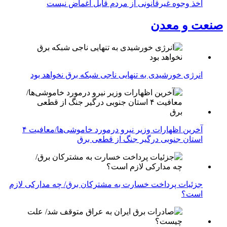
اخذ وجوه غیرقانونی از مردم قابل اغماض نیست
صنعت و معدن
انرژی خورشیدی به تنهایی ناجی شبکه برق نخواهد بود
آخرین اظهارات وزیر نیرو درمورد خاموشی‌ها/معافیت ۴
استان جنوبی درگیر جنگ از قطعی برق
جزئیات پرداخت خسارت به مشترکان برق/ چه مدارکی لازم
است؟