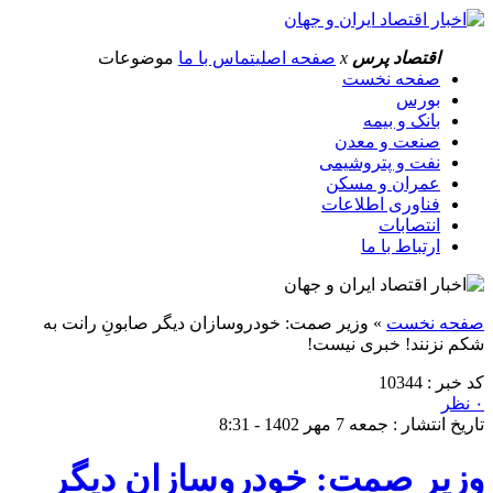
اقتصاد پرس
x
صفحه اصلی
تماس با ما
موضوعات
صفحه نخست
بورس
بانک و بیمه
صنعت و معدن
نفت و پتروشیمی
عمران و مسکن
فناوری اطلاعات
انتصابات
ارتباط با ما
صفحه نخست
»
وزیر صمت: خودروسازان دیگر صابونِ رانت به
شکم نزنند! خبری نیست!
کد خبر : 10344
۰ نظر
تاریخ انتشار : جمعه 7 مهر 1402 - 8:31
وزیر صمت: خودروسازان دیگر