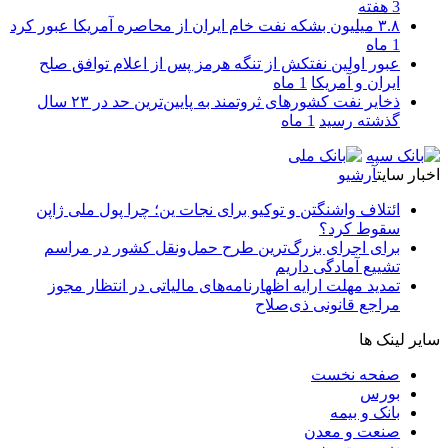
3 هفته
۳.۸ میلیون بشکه نفت خام ایران از محاصره آمریکا عبور کرد
1 ماه
عبور اولین نفتکش از تنگه هرمز پس از اعلام توافق صلح
ایران و آمریکا
1 ماه
ذخایر نفت کشورهای ثروتمند به پایین‌ترین حد در ۲۳ سال
گذشته رسید
1 ماه
اخبار سایت
آرشیو
ائتلاف واشنگتن و توکیو برای نجات ین؛ چرا پول ملی ژاپن
سقوط کرد؟
برای اجرای بزرگ‌ترین طرح حمل‌ونقل کشور در مراسم
تشییع آمادگی داریم
تمدید مهلت ارایه اظهارنامه‌های مالیاتی در انتظار مجوز
مراجع قانونی ذی‌‏صلاح
سایر لینک ها
صفحه نخست
بورس
بانک و بیمه
صنعت و معدن