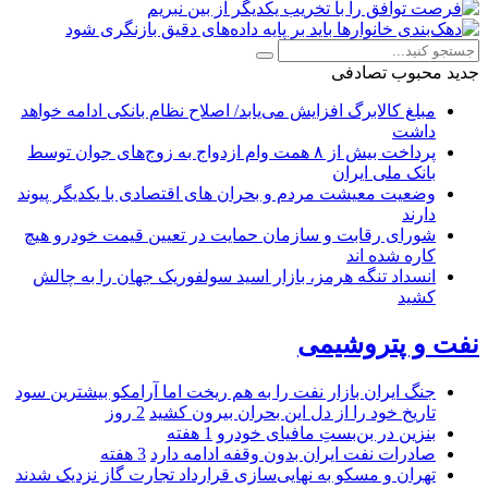
جدید
محبوب
تصادفی
مبلغ کالابرگ افزایش می‌یابد/ اصلاح نظام بانکی ادامه خواهد
داشت
پرداخت بیش از ۸ همت وام ازدواج به زوج‌های جوان توسط
بانک ملی ایران
وضعیت معیشت مردم و بحران های اقتصادی با یکدیگر پیوند
دارند
شورای رقابت و سازمان حمایت در تعیین قیمت خودرو هیچ
کاره شده اند
انسداد تنگه هرمز، بازار اسید سولفوریک جهان را به چالش
کشید
نفت و پتروشیمی
جنگ ایران بازار نفت را به هم ریخت اما آرامکو بیشترین سود
تاریخ خود را از دل این بحران بیرون کشید
2 روز
بنزین در بن‌بستِ مافیای خودرو
1 هفته
صادرات نفت ایران بدون وقفه ادامه دارد
3 هفته
تهران و مسکو به نهایی‌سازی قرارداد تجارت گاز نزدیک شدند