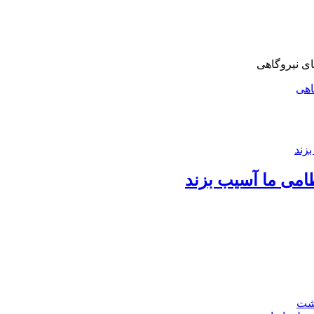
اهی
امی ما آسیب بزند
اشت