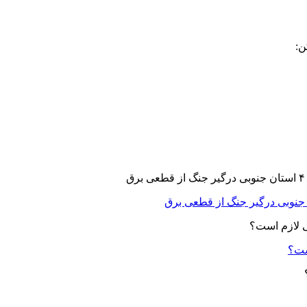
ن:
ست؟