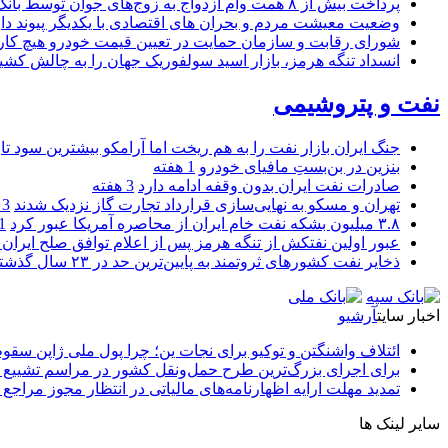
پرداخت بیش از ۸ همت وام ازدواج به زوج‌های جوان توسط بانک ملی ایران
وضعیت معیشت مردم و بحران های اقتصادی با یکدیگر پیوند دار
شورای رقابت و سازمان حمایت در تعیین قیمت خودرو هیچ کاره
انسداد تنگه هرمز، بازار اسید سولفوریک جهان را به چالش کشی
نفت و پتروشیمی
جنگ ایران بازار نفت را به هم ریخت اما آرامکو بیشترین سود تا
بنزین در بن‌بستِ مافیای خودرو
1 هفته
صادرات نفت ایران بدون وقفه ادامه دارد
3 هفته
تهران و مسکو به نهایی‌سازی قرارداد تجارت گاز نزدیک شدند
3 هفته
۳.۸ میلیون بشکه نفت خام ایران از محاصره آمریکا عبور کرد
1 ما
عبور اولین نفتکش از تنگه هرمز پس از اعلام توافق صلح ایران و
ذخایر نفت کشورهای ثروتمند به پایین‌ترین حد در ۲۳ سال گذشته رسید
اخبار سایت
آرشیو
ائتلاف واشنگتن و توکیو برای نجات ین؛ چرا پول ملی ژاپن سقو
برای اجرای بزرگ‌ترین طرح حمل‌ونقل کشور در مراسم تشییع آ
تمدید مهلت ارایه اظهارنامه‌های مالیاتی در انتظار مجوز مراجع 
سایر لینک ها