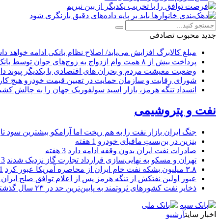
جدید
محبوب
تصادفی
مبلغ کالابرگ افزایش می‌یابد/ اصلاح نظام بانکی ادامه خواهد د
پرداخت بیش از ۸ همت وام ازدواج به زوج‌های جوان توسط بانک ملی ایران
وضعیت معیشت مردم و بحران های اقتصادی با یکدیگر پیوند دار
شورای رقابت و سازمان حمایت در تعیین قیمت خودرو هیچ کاره
انسداد تنگه هرمز، بازار اسید سولفوریک جهان را به چالش کشی
نفت و پتروشیمی
جنگ ایران بازار نفت را به هم ریخت اما آرامکو بیشترین سود تا
بنزین در بن‌بستِ مافیای خودرو
1 هفته
صادرات نفت ایران بدون وقفه ادامه دارد
3 هفته
تهران و مسکو به نهایی‌سازی قرارداد تجارت گاز نزدیک شدند
3 هفته
۳.۸ میلیون بشکه نفت خام ایران از محاصره آمریکا عبور کرد
1 ما
عبور اولین نفتکش از تنگه هرمز پس از اعلام توافق صلح ایران و
ذخایر نفت کشورهای ثروتمند به پایین‌ترین حد در ۲۳ سال گذشته رسید
اخبار سایت
آرشیو