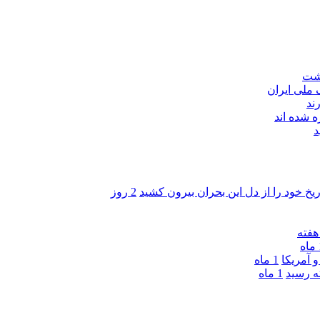
اشت
ند
 شده اند
د
ریخ خود را از دل این بحران بیرون کشید
2 روز
ه
 آمریکا
1 ماه
1 ماه