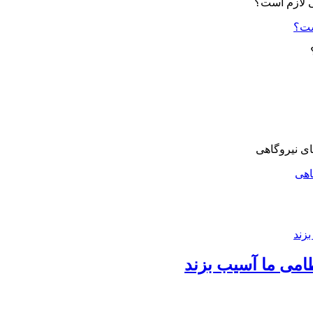
ست؟
اهی
امی ما آسیب بزند