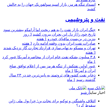
انسداد تنگه هرمز، بازار اسید سولفوریک جهان را به چالش
کشید
نفت و پتروشیمی
جنگ ایران بازار نفت را به هم ریخت اما آرامکو بیشترین سود
تاریخ خود را از دل این بحران بیرون کشید
3 روز
بنزین در بن‌بستِ مافیای خودرو
1 هفته
صادرات نفت ایران بدون وقفه ادامه دارد
3 هفته
تهران و مسکو به نهایی‌سازی قرارداد تجارت گاز نزدیک شدند
3 هفته
۳.۸ میلیون بشکه نفت خام ایران از محاصره آمریکا عبور کرد
1 ماه
عبور اولین نفتکش از تنگه هرمز پس از اعلام توافق صلح
ایران و آمریکا
1 ماه
ذخایر نفت کشورهای ثروتمند به پایین‌ترین حد در ۲۳ سال
گذشته رسید
1 ماه
اخبار سایت
آرشیو
ائتلاف واشنگتن و توکیو برای نجات ین؛ چرا پول ملی ژاپن
سقوط کرد؟