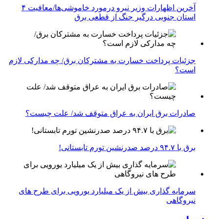
آخرین اظهارات وزیر نیرو درمورد خاموشی‌ها/معافیت ۴
استان جنوبی درگیر جنگ از قطعی برق
جزئیات پرداخت خسارت به مشترکان برق/ چه مدارکی لازم
است؟
صادرات برق ایران به عراق متوقف شد/ علت چیست؟
برق با ۹۴.۷ درصد صدرنشین تورم تابستانی!
سرمایه گذاری بیش از یک میلیارد یورویی برای طرح های
نیروگاهی