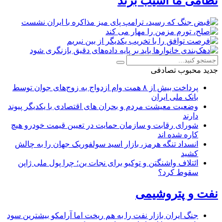
نظامی ما آسیب بزند
جدید
محبوب
تصادفی
پرداخت بیش از ۸ همت وام ازدواج به زوج‌های جوان توسط
بانک ملی ایران
وضعیت معیشت مردم و بحران های اقتصادی با یکدیگر پیوند
دارند
شورای رقابت و سازمان حمایت در تعیین قیمت خودرو هیچ
کاره شده اند
انسداد تنگه هرمز، بازار اسید سولفوریک جهان را به چالش
کشید
ائتلاف واشنگتن و توکیو برای نجات ین؛ چرا پول ملی ژاپن
سقوط کرد؟
نفت و پتروشیمی
جنگ ایران بازار نفت را به هم ریخت اما آرامکو بیشترین سود