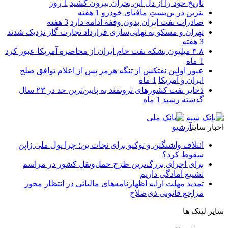
تاریخ خود را از دل این بحران بیرون کشید
1 روز
بنزین در بن‌بستِ مافیای خودرو
1 هفته
صادرات نفت ایران بدون وقفه ادامه دارد
3 هفته
تهران و مسکو به نهایی‌سازی قرارداد تجارت گاز نزدیک شدند
3 هفته
۳.۸ میلیون بشکه نفت خام ایران از محاصره آمریکا عبور کرد
1 ماه
عبور اولین نفتکش از تنگه هرمز پس از اعلام توافق صلح
ایران و آمریکا
1 ماه
ذخایر نفت کشورهای ثروتمند به پایین‌ترین حد در ۲۳ سال
گذشته رسید
1 ماه
اخبار سایت
آرشیو
ائتلاف واشنگتن و توکیو برای نجات ین؛ چرا پول ملی ژاپن
سقوط کرد؟
برای اجرای بزرگ‌ترین طرح حمل‌ونقل کشور در مراسم
تشییع آمادگی داریم
تمدید مهلت ارایه اظهارنامه‌های مالیاتی در انتظار مجوز
مراجع قانونی ذی‌‏صلاح
سایر لینک ها