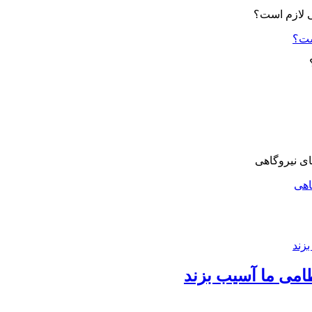
ست؟
اهی
امی ما آسیب بزند