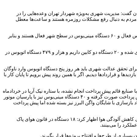
گفت: مدیریت شهری به‌ویژه شهردار تهران وعده‌هایی را در
 مردم به دنبال رفع مشکلات روزمره هستند و ساعت‌ها معطل
سلیمانی با بیان اینکه هزار و ۴۱۷ دستگاه اتوبوس در شهر فعال است، یادآور شد: بنابر اعلام سازمان اتوبوسرانی ۲ هزار و ۳۷۰ دستگاه اتوبوس فعال و ۶۰ دستگاه مینی‌بوس در سطح شهر فعال هستند و بنابر
وی ادامه داد: با دریافت ۹۷ دستگاه اتوبوس، در این لحظه هزار و ۴۱۷ دستگاه در کنار دو دستگاه اتوبوس برقی و ۴۰ دستگاه اتوبوس بازسازی شده و ۲۰ دستگاه دو کابین داریم و هزار و ۴۷۹ دستگاه اتوبوس در
ان نیست و برای تحقق عدالت شهری باید هر روز پنج دستگاه اتوبوس وارد ناوگان
ها و قراردادها دیدیم. اگر با همین روند پیش برویم تا پایان کار با
۱ قرارداد به دست ما رسیده است، تصریح کرد: در قرارداد ۲۵۰ دستگاه اتوبوس برقی با صنایع قائم پیش پرداخت انجام نشده، با ستاره نیک آریا در خردادماه
امسال انجام شده که بخشی از پیش پرداخت صورت گرفته است. در قرارداد مینی‌بوس‌ها ۵۰۰ دستگاه در تیرماه منعقد شده و بخشی از پیش پرداخت صورت گرفته و ۴۰ دستگاه مینی‌بوس نیز با پارسیان موتور
 بازسازی با شایگان واگن البرز نیز بسته شده اما پیش پرداخت
مهدی پیرهادی؛ رئیس کمیسیون محیط زیست و خدمات شهری شورای شهر تهران در جلسه امروز ضمن تقدیر از شهردار تهران برای پیگیری کاهش آلودگی هوا اظهار کرد: ۱۸ دستگاه در قانون هوای پاک
لکرد را می‌بینند.
سیاری از طرح‌ها و افتتاح پروژه‌ها قرار بگیرند.