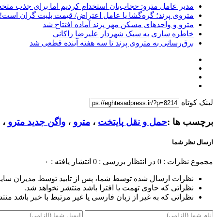
مدیر عامل مترو: حجاب‌بان استخدام کردیم اما برای جذب متخصص ا
متروی پرند؛ گره‌گشا یا عامل اعتراض/ قیمت بلیت گران است!
مترو و واحدهای مسکن مهر پرند آماده افتتاح شد
خاطره سازی به سبک شهردار علیرضا زاکانی
برق‌رسانی به متروی پرند تا سه هفته آینده قطعی شد
لینک کوتاه
برچسب ها :
حمل و نقل پایتخت
،
مترو
،
واگن جدید مترو
،
ارسال نظر شما
مجموع نظرات : 0
در انتظار بررسی : 0
انتشار یافته : ۰
نظرات ارسال شده توسط شما، پس از تایید توسط مدیران سای
نظراتی که حاوی تهمت یا افترا باشد منتشر نخواهد شد.
نظراتی که به غیر از زبان فارسی یا غیر مرتبط با خبر باشد منت