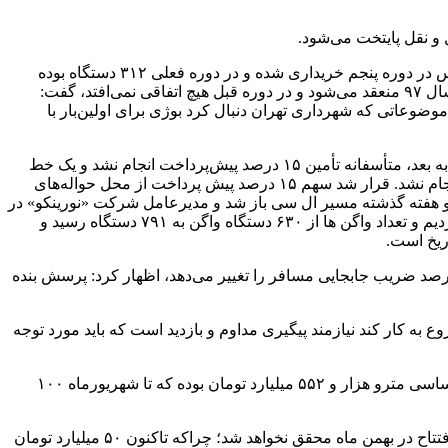
؛ محسن هرمزی در جریان یکصد و هفتاد و هفتمین جلسه شورای اسلامی شهر تهران با بیان اینکه ۱۳۳ دستگاه اتوبوس در دوره پنجم خریداری شده و در دوره فعلی ۳۱۲ دستگاه بوده
است، اظهار کرد: درخواست ما این است که اعضا به این آمار توجه داشته باشند.وی با تأکید بر اینکه قرارداد ۶۳۰ دستگاه واگن در ۱۳ دیماه سال ۹۷ منعقد می‌شود و در دوره قبل هیچ اتفاقی نمی‌افتد، گفت:
 موضوعاتی که شهرداری تهران دنبال کرد بوژی برای اولین‌بار با
هرمزی با اعلام اینکه با این اقدام وارد لیست کشورهای واگن‌ساز خواهیم شد و ساخت بوژی بومی‌سازی خواهد شد، تصریح کرد: از سال ۹۷ به بعد، متأسفانه تأمین ۱۵ درصد پیش‌پرداخت انجام نشد و یک خط
اعتباری بین ایران و چین وجود داشت و می توانستند از ۸۵ درصد استفاده کنند اما ظلمی به مردم صورت گرفت و ۱۵ درصد پیش پرداخت انجام نشد. قرار شد سهم ۱۵ درصد پیش پرداخت از محل حواله‌های
و هفته گذشته مسیر ال سی باز شد و مدیرعامل شرکت «نورینکو» در
سفر هفته قبل خود به تهران اذعان کرد که این پیش پرداخت اقدام بزرگی بود. ما علاوه بر سهم ۱۵ درصدی، پرداخت ۲۵ درصد را نیز ابلاغ کردیم و تعداد واگن ها از ۶۳۰ دستگاه واگن به ۷۹۱ دستگاه رسید و
ظفر؛ عضو شورای شهر تهران با بیان اینکه انعقاد قرارداد ۷۹۱ دستگاه واگن و انجام پیش پرداخت آن اقدام بسیار بزرگی است و ۷۰ درصد ضریب جابجایی مسافر را تغییر می‌دهد، اظهار کرد: پرسش بنده
تولید شروع به کار کند نیازمند پیگیری مداوم و بازدید است که باید مورد توجه
ناصر امانی؛ دیگر عضوی شورای شهر تهران با تأکید بر اینکه پشتوانه اصلی تحقق تعهدات شهردار اعتبارات است، یادآور شد: بودجه اورهال اساسی مترو هزار و ۵۵۲ میلیارد تومان بوده که تا شهریورماه ۱۰۰
عضو کمیسیون برنامه و بودجه شورای شهر تهران اضافه کرد: در بحث مربوط به پایانه شرق اگر تزریق نقدینگی به همین شکل باشد، وعده افتتاح در بهمن ماه محقق نخواهد شد؛ چراکه تاکنون ۵۰ میلیارد تومان