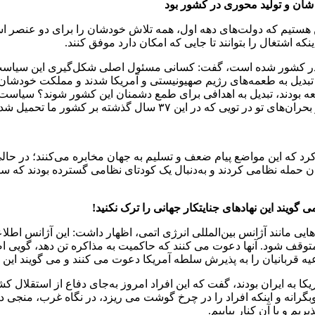
شان و تولید محوری در کشور بود
ین هستیم که دولت‌های دهه اول، همه تلاش خودشان را برای دو عنصر 
ه اشتغال را بتوانند تا جایی که امکان دارد موفق کنند.
ا تحمیل کردند. عده ای جوانان این مملکت به خاطر ۲۰۰ دلار تبدیل به طعمه‌های رژیم صهیونیستی و 
عه بودند، تبدیل به اهدافی برای طمع دشمنان این کشور شوند؟ سیاست‌ه
ر این ۳۷ سال گذشته بر کشور ما تحمیل شده.
د کرد که این مواضع پیام ضعف و تسلیم به جهان مخابره می‌کنند؛ در حال
یران حمله نظامی کردند و به‌دنبال یک کودتای نظامی گسترده بودند که
گویند این نهادهای جنایتکار جهانی را ترک نکنید!
هایی مانند آژانس بین‌المللی انرژی اتمی، اظهار داشت: این آژانس اطلاعا
توقف شود. آنها دعوت می کنند که حاکمیت به مذاکره تن دهد، گویی اصل
عیه قربانیان را به پذیرش سلطه آمریکا دعوت می کنند و می گویند این نه
اه برخی چهره‌ها که از دهه ۸۰ خواهان حمله آمریکا به ایران بودند، گفت که این افراد امروز 
بگرانه و اینکه افراد را در چرخ گوشت می ریزد، در نگاه غرب، منجی
ریم و با آن کنار بیاییم.