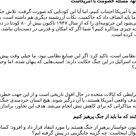
آنها، مسئله خصومت با آمریکاست
م با آمریکا اجتناب کنیم، اما آیا این کودتایی که صورت گرفت، تلاش حکو
ا باید انصاف داد که حاکمیت، نکات ارزشمند دیگری هم داشته است. ی
معنا نیست که ما با آمریکا سرش
ر چه چیزی مذاکره کنیم؟ شما اگر که امکان و قدرتی در دست‌تان نباشد، 
ت کرده است.
 نظامی است، تاکید کرد: اگر این صنایع نظامی نبود، ما خیلی وقت پیش ب
سرائیل در این جنگ حکایت دارند؛ آسیب‌هایی که پنهان شده، اما وجو
؟
رایطی که ایالات متحده در حال افول تاریخی است و از این جهت خطرناک‌
هدف واقعی آمریکا هستند، با آن درگیر شوند. هیچ انسان خردمندی جنگ
ه مذاکراتی که برای کاهش تنش انجام می‌شد. هدف این تجاوز، براندازی 
 که ما باید از جنگ پرهیز کنیم
کنون خواستار پرهیز از جنگ هستند را مورد انتقاد قرار داد و افزود: ک
ؤال اینجاست: چه گزینه جایگزینی در پیش گرفته‌ ایم؟