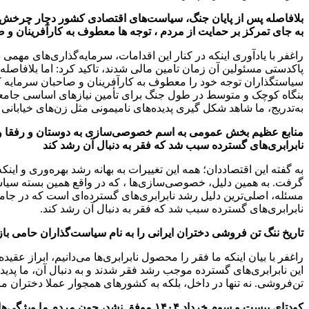
بلافاصله پس از پایان جنگ، سیاست‌های اقتصادی کشور دچار چرخش 
به جای تمرکز بر حمایت از مردم ، توجه ها معطوف به کارآفرینان و 
راغفر با یادآوری اینکه در کنار این اقدامات، سرمایه‌گذاری‌های مه
پاکدستی مسئولین آن زمان تامین مالی شدند، تاکید کرد: اما بلافاص
سیاستگذاران توجه خود را معطوف به کارآفرینان و صاحبان سرمایه کرد
بنگاه کوچک و متوسط در طول جنگ برای تأمین نیازهای اساسی جامعه شکل
به‌تدریج، ما شاهد شکل‌ گیری پدیده‌های نامیمونی مثل زن‌های خیابانی 
منابع عظیم بخش عمومی به اسم خصوصی‌سازی به دوستان و رفقا و
نابرابری‌های گسترده سبب شد که فقر به دنبال آن رشد کند
به گفته این اقتصاددان؛ همه این تغییرات به بهانه رشد بهره‌وری و ای
گرفت. به همین دلیل، خصوصی‌سازی‌ها ، که در واقع همین بسته سی
مسئله، اصلی‌ترین دلیل رشد نابرابری‌های گسترده‌ای است که در جامعه
نابرابری‌های گسترده سبب شد که فقر به دنبال آن رشد کند.
تاریخ ننگ تن فروشی دختران ایرانی را به نام سیاست‌گذاران حامی باز
راغفر با بیان اینکه ما فقر را محصول نابرابری‌ها می‌دانیم، ابراز عق
این نابرابری‌های گسترده موجب رشد فقر شدند و به دنبال آن، ما پد
تن‌فروشی. نه ‌تنها در داخل، بلکه به کشورهای همجوار عملا دختران ما 
کودتای بیست و سوم خرداد ۱۴۰۴ موفق نشد، چون مردم ما ویژگی‌های متفاوتی با ملت‌های این منطقه دارند