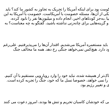
مت بود برای اینکه آمریکا را تحریک به تجاوز به کشور ما کند؟ باید
کی از آن‌ها، مسئله خصومت با آمریکاست. خصومت با آمریکا به این
اخ بشویم، بلکه به این معناست که نمی‌شود این جرثومه‌ای را که از سال ۱۹۴۷ تاکنون بیش از ۸۰ کودتا در دنیا ،به‌جز کودتاهای اخیر، انجام داده و میلیون‌ها نفر را نابود کرده،
و گزینه‌هایی برای چانه‌زنی نداشته باشید، گفتگو به چه معناست؟ به
اید مستعمره آمریکا می‌شدیم. اقتدار آن‌ها را می‌پذیرفتیم. علی‌رغم
د دارد. هیچ‌کس نمی‌خواهد جنگی رخ دهد. همه ما مخالف جنگ
تر از همیشه شده، نباید خود را وارد رویارویی مستقیم با آن کنیم.
 را نمی خواهد، خصوصا نسل ما که خود، جنگ را تجربه کرده است.
و تغییر رژیم بود.
سانی که خودشان کاسبان تحریم و تنش ها بودند، امروز دعوت می کنند