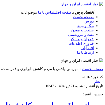
اقتصاد پرس
x
صفحه اصلی
تماس با ما
موضوعات
صفحه نخست
بورس
بانک و بیمه
صنعت و معدن
نفت و پتروشیمی
عمران و مسکن
فناوری اطلاعات
انتصابات
ارتباط با ما
صفحه نخست
»
مهربانی واقعی با مردم کاهش نابرابری و فقر است
کد خبر : 32616
۰ نظر
تاریخ انتشار : شنبه 21 تیر 1404 - 10:47
حسین راغفر: