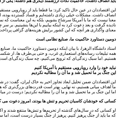
باید انصاف داشت، حاکمیت نکات ارزشمند دیگری هم داشته؛ یکی از 
این اقتصاددان در عین حال تاکید کرد: ما قطعا باید از رویارویی مستقی
انصاف داشت. مشکلات خیلی زیادی داشته‌ایم و فساد گسترده بوده، ام
نادیده گرفت و بعد دعوت کرد به اینکه بیاییم با این‌ها بنشینیم. بر س
معنای واگذاری هر آنچه که این کشور برایش هزینه‌های گزافی پرداخ
دومین دستاورد حاکمیت ما، صنایع نظامی است
استاد دانشگاه الزهرا، با بیان اینکه دومین دستاورد حاکمیت ما، صنایع
همه تبلیغات رسانه‌های استعماری غرب، و حتی بی‌طرف ها، از شکست ا
هستیم. اما سبک زندگی‌ای که ترویج می‌کنیم، چه سبک زندگی‌ای است
نباید خود را وارد رویارویی مستقیم با آمریکا کنیم
این جنگ بر ما تحمیل شد و ما آن را مطالبه نکردیم
این اقتصاددان ضمن تحلیل ابعاد تجاوز اخیر به خاک ایران، گفت: در ش
ما اهداف میانی هستیم، نه نهایی. بهتر است قدرت‌های بزرگ‌تری که 
اما این جنگ بر ما تحمیل شد و ما آن را مطالبه نکردیم؛ درست در میان
کسانی که خودشان کاسبان تحریم و تنش ها بودند، امروز دعوت می کنند
او کسانی که در سال‌های گذشته از تحریم‌ها و تنش‌ها منتفع شدند و ا
که ما باید از جنگ پرهیز کنیم. پرهیز از جنگ بسیار درست است، اما س