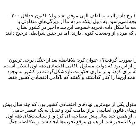
این اقتصاددان ادامه داد: نکته قابل توجهی که اهمیتش را برای امروز ما مشخص می‌کند، همین کودتایی است که در بیست و سوم خرداد ۱۴۰۴ رخ داد و البته به لطف الهی موفق نشد و الا تاکنون حداقل ۲۰۰ ـ
 نمی‌رسید، به دلیل اینکه مردم ما از ویژگی‌های متفاوتی با
یک هویت تاریخی و مشترکی را در جامعه ما شکل داده. تجربه خصوصا این سده اخیر در کشور نشان
که مردم از وضعیت کنونی دارند، اما در چنین شرایطی ترجیح دادند
غییر پارادایم اولیه اقتصاد چرا صورت گرفت؟ ، عنوان کرد: بلافاصله بعد از جنگ، برخی تریبون
ز این بود که دولت مسئول ناکامی اقتصادی دهه اول انقلاب است،
ه برای کودتا و براندازی حکومت تازه‌شکل‌گرفته در کشور به وجود
مه این‌ها را کنار گذاشتند و گفتند که ناکامی اقتصادی کشور فقط
تاد، به تعبیر یکی از مسئولین عالی‌رتبه اقتصادی کشور که در دوره جنگ و بعد از جنگ، ۱۲ سال ایشان مسئول یکی از مهم‌ترین نهادهای اقتصادی کشور بود، که چند سال پیش
۱ درجه‌ای داد و از موضع‌گیری‌ها و همراهی با ارزش‌های قانون اساسی ابراز ندامت کرد و تبدیل به یک عنصر حامی
ت. او همین چند سال پیش مصاحبه ای کرد و از سیاست‌های دهه اول
ریم‌های آمریکا روبرو بودیم؛ وقتی که سفارت آمریکا تسخیر ‌شد، از همان موقع تحریم‌ها ایجاد شد، و بلافاصله جنگ