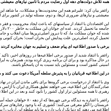
همه تلاش دولت‌های دهه اول رضایت مردم با تامین نیازهای معیشتی 
راغفر بیان کرد: علیرغم همه این محدودیت‌ها و مشکلات، ما شاهد ا
معیشتی و نیازهای ضروری آن‌ها، و دوم، مسئله تولید در کشور برای اینک
جامعه م
شده که جوان مملکت ما، که تا دیروز اصلی‌ترین‌ها میان انقلاب و جام
تحمیل کرده، اصلی‌ترین علت پیدایش این بحران است؛ بحران کنونی و بحران‌های تو در تویی که د
برخی با صدور اطلاعیه ای پیام ضعف و تسلیم به جهان مخابره کردند
راغفر با انتقاد شدید از صدور برخی اطلاعیه‌ها در روزهای اخیر، تاکی
در حال مذاکره بود و برای آن برنامه ریزی کرده بودند، همزمان به ا
امنیتی کشور است و مسئولین باید نسبت به آن پاسخگو باشند.
در این اطلاعیه قربانیان را به پذیرش سلطه آمریکا دعوت می کنند و می 
وی با انتقاد از درخواست برخی گروه‌ها برای باقی ماندن ایران در نهاد
صادرکنندگان این اطلاعیه، می خواهند تعلیق همکاری ایران با آژانس م
رهبری تا همه مسئولین تراز اول کشور را نابود کنند و بعد در این اطلا
راغفر با اشاره به دیدگ
عربستان را الگو معرفی می‌کنند؛ کشوری که با وجود رفتارهای سرکو
اطلاعیه می دهند که دنیا یک ارباب دارد و ما باید سلطه این ارباب را بپذی