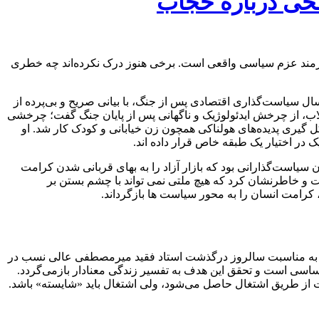
طحی درباره حجاب
یازمند عزم سیاسی واقعی است. برخی هنوز درک نکرده‌اند چه خطری
راغفر، در مراسمی به مناسبت گرامیداشت میرمصطفی عالی‌ نسب، که در سالگرد درگذشت او برگزار شد، با نگاهی انتقادی به ۳۷ سال سیاست‌گذاری اقتصادی پس از جنگ، با بیانی صریح و بی‌پرده از
اب، از چرخش ایدئولوژیک و ناگهانی پس از پایان جنگ گفت؛ چرخشی
 گیری پدیده‌های هولناکی همچون زن خیابانی و کودک کار شد. او
در اختیار یک طبقه خاص قرار داده‌ اند.
سیاست‌گذارانی بود که بازار آزاد را به بهای قربانی شدن کرامت
ت و خاطرنشان کرد که هیچ ملتی نمی‌ تواند با چشم بستن بر
 کرامت انسان را به محور سیاست‌ ها بازگرداند.
که به مناسبت سالروز درگذشت استاد فقید میرمصطفی عالی‌ نسب در
سی است و تحقق این هدف به تفسیر زندگی معنادار بازمی‌گردد.
کت از طریق اشتغال حاصل می‌شود، ولی اشتغال باید «شایسته» باشد.