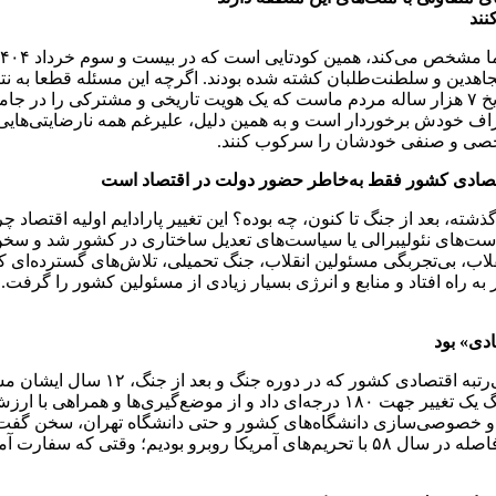
نند
اهدین و سلطنت‌طلبان کشته شده بودند. اگرچه این مسئله قطعا به نتیجه
بسیاری از ملت‌های این منطقه برخوردارند؛ و آن یکی از ویژگی‌ها، تاریخ ۷ هزار ساله مردم ماست که 
راف خودش برخوردار است و به همین دلیل، علیرغم همه نارضایتی‌هایی 
شخصی و صنفی خودشان را سرکوب کنند.
 اقتصادی کشور فقط به‌خاطر حضور دولت در اقتصاد است
بیان این پرسش ها که اما محصول این سیاست‌های ۳۷ ساله گذشته، بعد از جنگ تا کنون، چه بوده؟ این ت
‌های نئولیبرالی یا سیاست‌های تعدیل ساختاری در کشور شد و سخن ا
قلاب، بی‌تجربگی مسئولین انقلاب، جنگ تحمیلی، تلاش‌های گسترده‌ای ک
راه افتاد و منابع و انرژی بسیار زیادی از مسئولین کشور را گرفت. ه
دی» بود
وی افزود: در حالی که آنچه اتفاق اف
با یک نشریه راست مصاحبه کرد و البته خود ایشان بلافاصله بعد از جنگ یک تغییر جهت ۸۰
روش و خصوصی‌سازی دانشگاه‌های کشور و حتی دانشگاه تهران، سخن ‌گف
انقلاب به عنوان «معجزه اقتصادی» نام برد. علیرغم همه تحریم‌ها، بلافاصله در سال ۵۸ با تح