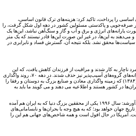
لبی و عدالت‌خواهی را پرداخت و در ۳۷ ساله بعد از آن، هزینه ترک قانون اساسی را پرداخت، تاکید کرد: هزینه‌های ترک قانون اساسی،
دلار صرفه‌جویی و پاکدستی مسئولین کشور در دهه اول شکل گرفت، را
 یارانه‌های انرژی و برق و آب و گاز و سنگ‌آهن نباشد، این‌ها یک
ی‌دهند به این‌ها، در غیر این صورت این‌ها قادر نیستند که یک متر
ن سیاست‌ها محقق نشد. بلکه نتیجه آن، گسترش فساد و نابرابری در
ا افزایش یافت؛ زن و مرد ناچار به کار شدند و مراقبت از فرزندان کاهش یافت، که این
موجب گسست نسلی شد. از سال ۱۳۷۲ پدیده‌هایی مانند زنان خیابانی، کودکان کار و افزایش جرم و جنایت در جامعه ظاهر شد. هم‌زمان یارانه‌های گروه‌های آسیب‌پذیر نیز حذف شدند. در دهه ۷۰، روند واگذاری
منابع کشور آغاز شد: قانون تأسیس بانک‌های خصوصی (۱۳۷۵)، شکل‌گیری اولین بانک‌های خصوصی (۱۳۷۹)، و تغییر اصل ۴۴ قانون اساسی (۱۳۸۴) که زمینه واگذاری معادن و صنایع بزرگ به دوستان و رفقا را
‌ها در کشور هستند و اطلاعیه می دهند و می گویند ما باید به
راغفر با بیان اینکه امروز، آمریکا دچار یک افول حتمی‌ست و امرِ سقوط آمریکا و تبدیل جهان به یک دنیای چندقطبی، یک امر ناگزیر است.، یادآورشد: سال ۱۹۹۶ یکی از محققین بزرگ دنیا که به ایران هم آمده
ریخ جهان خواهد بود؛ که به هیچ وجه با بحران‌ها و نابسامانی‌های
ی‌ست. آمریکا در حال افول است و همه شاخص‌های جهانی هم این را