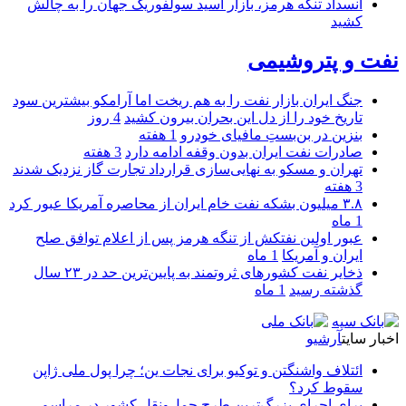
انسداد تنگه هرمز، بازار اسید سولفوریک جهان را به چالش
کشید
نفت و پتروشیمی
جنگ ایران بازار نفت را به هم ریخت اما آرامکو بیشترین سود
تاریخ خود را از دل این بحران بیرون کشید
4 روز
بنزین در بن‌بستِ مافیای خودرو
1 هفته
صادرات نفت ایران بدون وقفه ادامه دارد
3 هفته
تهران و مسکو به نهایی‌سازی قرارداد تجارت گاز نزدیک شدند
3 هفته
۳.۸ میلیون بشکه نفت خام ایران از محاصره آمریکا عبور کرد
1 ماه
عبور اولین نفتکش از تنگه هرمز پس از اعلام توافق صلح
ایران و آمریکا
1 ماه
ذخایر نفت کشورهای ثروتمند به پایین‌ترین حد در ۲۳ سال
گذشته رسید
1 ماه
اخبار سایت
آرشیو
ائتلاف واشنگتن و توکیو برای نجات ین؛ چرا پول ملی ژاپن
سقوط کرد؟
برای اجرای بزرگ‌ترین طرح حمل‌ونقل کشور در مراسم