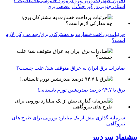
آخرین اظهارات وزیر نیرو درمورد خاموشی‌ها/معافیت ۴
استان جنوبی درگیر جنگ از قطعی برق
جزئیات پرداخت خسارت به مشترکان برق/ چه مدارکی لازم
است؟
صادرات برق ایران به عراق متوقف شد/ علت چیست؟
برق با ۹۴.۷ درصد صدرنشین تورم تابستانی!
سرمایه گذاری بیش از یک میلیارد یورویی برای طرح های
نیروگاهی
پیشنهاد سردبیر