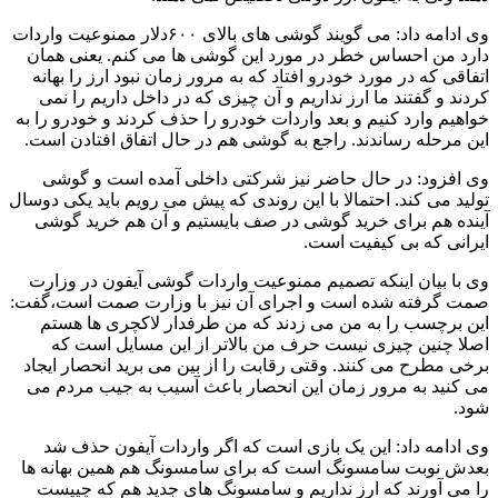
وی ادامه داد: می گویند گوشی های بالای ۶۰۰دلار ممنوعیت واردات
دارد من احساس خطر در مورد این گوشی ها می کنم. یعنی همان
اتفاقی که در مورد خودرو افتاد که به مرور زمان نبود ارز را بهانه
کردند و گفتند ما ارز نداریم و آن چیزی که در داخل داریم را نمی
خواهیم وارد کنیم‌ و‌ بعد واردات خودرو را حذف کردند و خودرو را به
این مرحله رساندند. راجع به گوشی هم در حال اتفاق افتادن است.
وی افزود: در حال حاضر نیز شرکتی داخلی آمده است و گوشی
تولید می کند. احتمالا با این روندی که پیش می رویم باید یکی دوسال
آینده هم برای خرید گوشی در صف بایستیم و آن هم خرید گوشی
ایرانی که بی کیفیت است.
وی با بیان اینکه تصمیم ممنوعیت ‌واردات گوشی آیفون در وزارت
صمت گرفته شده است و اجرای آن نیز با وزارت صمت است،گفت:
این برچسب را به من می زدند که من طرفدار لاکچری ها هستم
اصلا چنین چیزی نیست حرف من بالاتر از این مسایل است که
برخی مطرح می کنند. وقتی رقابت را از بین می برید انحصار ایجاد
می کنید به مرور زمان این انحصار باعث آسیب به جیب مردم می
شود.
وی ادامه داد: این یک بازی است که اگر واردات آیفون حذف شد
بعدش نوبت سامسونگ است که برای سامسونگ هم همین بهانه ها
را می آورند که ارز نداریم و سامسونگ های جدید هم که چیپست