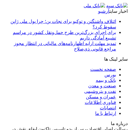
اخبار سایت
آرشیو
ائتلاف واشنگتن و توکیو برای نجات ین؛ چرا پول ملی ژاپن
سقوط کرد؟
برای اجرای بزرگ‌ترین طرح حمل‌ونقل کشور در مراسم
تشییع آمادگی داریم
تمدید مهلت ارایه اظهارنامه‌های مالیاتی در انتظار مجوز
مراجع قانونی ذی‌‏صلاح
سایر لینک ها
صفحه نخست
بورس
بانک و بیمه
صنعت و معدن
نفت و پتروشیمی
عمران و مسکن
فناوری اطلاعات
انتصابات
ارتباط با ما
درباره ما
رسالت اصلی اقتصاد پرس از بدو تاسیس تاکنون ایفای نقش در