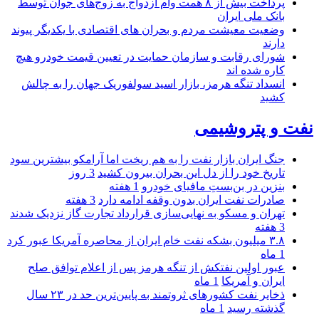
پرداخت بیش از ۸ همت وام ازدواج به زوج‌های جوان توسط
بانک ملی ایران
وضعیت معیشت مردم و بحران های اقتصادی با یکدیگر پیوند
دارند
شورای رقابت و سازمان حمایت در تعیین قیمت خودرو هیچ
کاره شده اند
انسداد تنگه هرمز، بازار اسید سولفوریک جهان را به چالش
کشید
نفت و پتروشیمی
جنگ ایران بازار نفت را به هم ریخت اما آرامکو بیشترین سود
تاریخ خود را از دل این بحران بیرون کشید
3 روز
بنزین در بن‌بستِ مافیای خودرو
1 هفته
صادرات نفت ایران بدون وقفه ادامه دارد
3 هفته
تهران و مسکو به نهایی‌سازی قرارداد تجارت گاز نزدیک شدند
3 هفته
۳.۸ میلیون بشکه نفت خام ایران از محاصره آمریکا عبور کرد
1 ماه
عبور اولین نفتکش از تنگه هرمز پس از اعلام توافق صلح
ایران و آمریکا
1 ماه
ذخایر نفت کشورهای ثروتمند به پایین‌ترین حد در ۲۳ سال
گذشته رسید
1 ماه