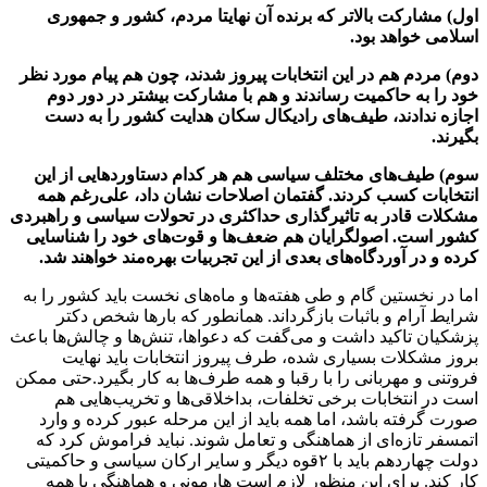
اول) مشارکت بالاتر که برنده آن نهایتا مردم، کشور و جمهوری
اسلامی خواهد بود.
دوم) مردم هم در این انتخابات پیروز شدند، چون هم پیام مورد نظر
خود را به حاکمیت رساندند و هم با مشارکت بیشتر در دور دوم
اجازه ندادند، طیف‌های رادیکال سکان هدایت کشور را به دست
بگیرند.
سوم) طیف‌های مختلف سیاسی هم هر کدام دستاوردهایی از این
انتخابات کسب کردند. گفتمان اصلاحات نشان داد، علی‌رغم همه
مشکلات قادر به تاثیرگذاری حداکثری در تحولات سیاسی و راهبردی
کشور است. اصولگرایان هم ضعف‌ها و قوت‌های خود را شناسایی
کرده و در آوردگاه‌های بعدی از این تجربیات بهره‌مند خواهند شد.
اما در نخستین گام و طی هفته‌ها و ماه‌های نخست باید کشور را به
شرایط آرام و باثبات بازگرداند. همانطور که بارها شخص دکتر
پزشکیان تاکید داشت و می‌گفت که دعواها، تنش‌ها و چالش‌ها باعث
بروز مشکلات بسیاری شده، طرف پیروز انتخابات باید نهایت
فروتنی و مهربانی را با رقبا و همه طرف‌ها به کار بگیرد.حتی ممکن
است در انتخابات برخی تخلفات، بداخلاقی‌ها و تخریب‌هایی هم
صورت گرفته باشد، اما همه باید از این مرحله عبور کرده و وارد
اتمسفر تازه‌ای از هماهنگی و تعامل شوند. نباید فراموش کرد که
دولت چهاردهم باید با ۲قوه دیگر و سایر ارکان سیاسی و حاکمیتی
کار کند. برای این منظور لازم است هارمونی و هماهنگی با همه