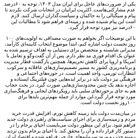
یکی از ضرورت‌های عاجل برای ایران مدل ۱۴۰۳، توجه به ۶۰درصد
عدم مشارکتی‌هاست. اکثریت ایرانیان در انتخابات شرکت نکردند تا
پیام و سیگنالی را به حاکمان و سیاست‌گذاران ارسال کنند. لازم
است این پیام شنیده شده و زمینه‌ای فراهم شود تا مطالبات این
۶۰درصد نیز مورد توجه قرار گیرد.
با این توضیحات اگر بخواهم به صورت مصداقی به اولویت‌های ۱۰۰
روز نخست دولت اشاره کنم، ابتدا موضوع انتخاب کابینه‌ای کارآمد،
مدیرانی شایسته و متخصص برای دستیابی به اهداف ترسیم شده به
عنوان یک اقدام فوری مد نظر دارم. پس از آن گفت‌وگو و تعامل با
امریکا و اروپا برای کاهش تحریم‌ها، همچنین بازگشت قطار مدیریت
و برنامه‌ریزی کشور به مسیر تصمیم‌سازی‌های عاقلانه و سرکوب
انتظارات تورمی، واجد اهمیت است. در حوزه‌های اجتماعی و
فرهنگی نیز دولت باید در برابر ایده‌هایی چون فیلترینگ ایستاده و
اجازه ندهد یک چنین محدودسازی‌هایی صورت گیرد. در بحث حجاب
هم به جای برخوردهای سلبی باید رویکردهای ایجابی و فرهنگ‌سازی
مورد توجه قرار گیرد.این موارد از جمله مهم‌ترین بایدها برای
۱۰۰روز نخست دولت است.
در میان‌مدت دولت باید زمینه کاهش تورم، افزایش قدرت خرید
مردم و زمینه‌سازی برای اجرای سیاست‌های راهبردی دولت جدید
فراهم شود. برای این منظور دولت می‌بایست احیای برجام را در
دستور کار قرار داده و آن را محقق کند. با احیای برجام بدون تردید
زمینه جذب و ورود سرمایه‌های خارجی فراهم شده و اقتصاد ایران