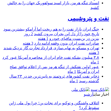
انسداد تنگه هرمز، بازار اسید سولفوریک جهان را به چالش
کشید
نفت و پتروشیمی
جنگ ایران بازار نفت را به هم ریخت اما آرامکو بیشترین سود
تاریخ خود را از دل این بحران بیرون کشید
2 روز
بنزین در بن‌بستِ مافیای خودرو
1 هفته
صادرات نفت ایران بدون وقفه ادامه دارد
3 هفته
تهران و مسکو به نهایی‌سازی قرارداد تجارت گاز نزدیک شدند
3 هفته
۳.۸ میلیون بشکه نفت خام ایران از محاصره آمریکا عبور کرد
1 ماه
عبور اولین نفتکش از تنگه هرمز پس از اعلام توافق صلح
ایران و آمریکا
1 ماه
ذخایر نفت کشورهای ثروتمند به پایین‌ترین حد در ۲۳ سال
گذشته رسید
1 ماه
اخبار سایت
آرشیو
ائتلاف واشنگتن و توکیو برای نجات ین؛ چرا پول ملی ژاپن
سقوط کرد؟