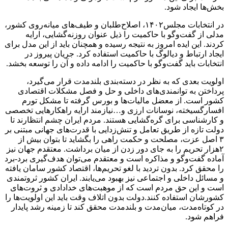
بخش‌ها ایجاد شود.
در انتخابات مجلس۱۴۰۲، اصلاح‌طلبان و طیف‌های میانه‌روی کشور،
مدلی از گفت‌وگو با حاکمیت را ذیل عنوان روزنه‌گشایی، ارایه
کردند. این ایده امروز به نتیجه رسیده و همچنان باید از این مدل برای
ایجاد ارتباط و دیالوگ با حاکمیت استفاده کرد. جریان پیروز در
انتخابات باید گفت‌وگو با حاکمیت را ادامه داده و آن را توسعه بخشد.
اولویت بعدی که به نظر در دسته‌بندی بلندمدت قرار می‌گیرد،
پرداختن به توانمندی‌های داخلی و حل و فصل مشکلات اقتصادی
کشور است. از معضل مالیات‌ها و بورس گرفته تا مشکل تورم
افسارگسیخته، نوسانات ارزی و…نیازمند ارایه راهکارهایی تخصصی
و کارشناسی برای گره‌گشایی هستند. مردم ایران چشم انتظارند تا
دولت تازه از طریق تعامل و تنش‌زدایی با قدرت‌های جهانی مبتنی بر
۳ اصل عزت، مصلحت و حکمت راهی را بگشاید تا بتوان بیش از
۲هزار تحریم را به جای دور زدن از میان برداشت. معتقدم جهان نیز
آماده گفت‌وگو و مذاکره است و معتقدم می‌توان هدف‌گیری برد-برد
را محقق کرد. بدون تردید با لغو تحریم‌ها، اقتصاد کشور سامان یافته
و مسائل داخلی و اجتماعی نیز بهبود می‌یابند. ایران کشور ثروتمندی
است و این حق مردم است که از موهبت‌های خدادادی و ثروت‌های
کشورشان استفاده کنند.دولت بدون اتلاف وقت باید این اولویت‌ها را
در کوتاه‌مدت، میان‌مدت و بلندمدت محقق کند تا زمینه رشد پایدار
فراهم شود.