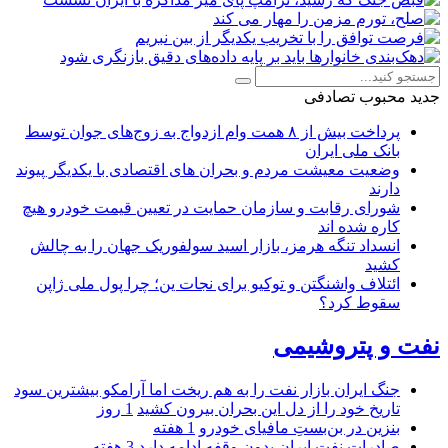
جدید
محبوب
تصادفی
پرداخت بیش از ۸ همت وام ازدواج به زوج‌های جوان توسط
بانک ملی ایران
وضعیت معیشت مردم و بحران های اقتصادی با یکدیگر پیوند
دارند
شورای رقابت و سازمان حمایت در تعیین قیمت خودرو هیچ
کاره شده اند
انسداد تنگه هرمز، بازار اسید سولفوریک جهان را به چالش
کشید
ائتلاف واشنگتن و توکیو برای نجات ین؛ چرا پول ملی ژاپن
سقوط کرد؟
نفت و پتروشیمی
جنگ ایران بازار نفت را به هم ریخت اما آرامکو بیشترین سود
تاریخ خود را از دل این بحران بیرون کشید
1 روز
بنزین در بن‌بستِ مافیای خودرو
1 هفته
صادرات نفت ایران بدون وقفه ادامه دارد
3 هفته