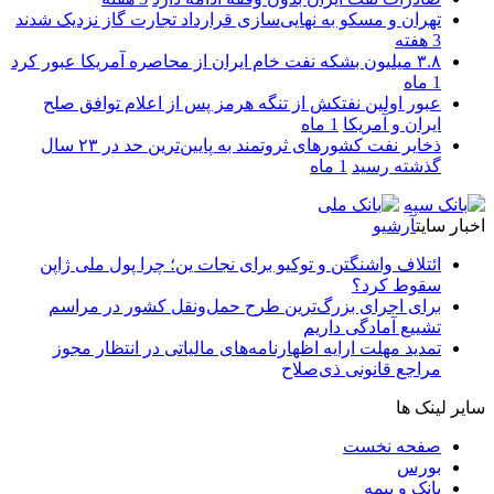
تهران و مسکو به نهایی‌سازی قرارداد تجارت گاز نزدیک شدند
3 هفته
۳.۸ میلیون بشکه نفت خام ایران از محاصره آمریکا عبور کرد
1 ماه
عبور اولین نفتکش از تنگه هرمز پس از اعلام توافق صلح
ایران و آمریکا
1 ماه
ذخایر نفت کشورهای ثروتمند به پایین‌ترین حد در ۲۳ سال
گذشته رسید
1 ماه
اخبار سایت
آرشیو
ائتلاف واشنگتن و توکیو برای نجات ین؛ چرا پول ملی ژاپن
سقوط کرد؟
برای اجرای بزرگ‌ترین طرح حمل‌ونقل کشور در مراسم
تشییع آمادگی داریم
تمدید مهلت ارایه اظهارنامه‌های مالیاتی در انتظار مجوز
مراجع قانونی ذی‌‏صلاح
سایر لینک ها
صفحه نخست
بورس
بانک و بیمه