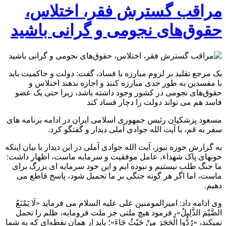
مراقب گسترش فقر، اختلاس،
حقوق‌های نجومی و گرانی باشید
یک مرجع تقلید بر لزوم مبارزه با فساد، گفت: دولت و حاکمیت باید
با مفسدین به طور جدی مبارزه کنند و اجازه ندهند اختلاس و
حقوق‌های نجومی در کشور وجود داشته باشد، زیرا حتی یک عضو
فاسد هم می تواند دولت را دچار فساد کند
مسعود پزشکیان رئیس جمهوری اسلامی ایران در ادامه برنامه های
سفر به قم، با آیت الله جوادی آملی دیدار و گفتگو کرد.
به گزارش حوزه نیوز، آیت الله جوادی آملی در این دیدار با بیان اینکه
خونهای پاک شهداء، عامل موفقیت و سرمایه ماست، اظهار داشت:
ما جنگ طلب نیستیم و نبوده ایم و این خود سرمایه ای بزرگ برای
ماست، اما اگر هر گونه جنگی بر ما تحمیل شود، پاسخ قاطع می
دهیم.
وی ادامه داد: امیرالمومنین علی علیه السلام می فرماید «لَا یَمْنَعُ
الضَّیْمَ الذَّلِیلُ‌»، فرمود هیچ ملتی جز ملت فرومایه، ظلم را تحمل
نمیکند، «رُدُّوا الْحَجَرَ مِنْ حَیْثُ جَاءَ»؛ باید از همان نقطه‌ای که به شما