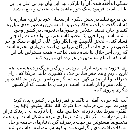
سنگی انداخته شده، آن را بازگردانید. این بیان نورانی علی بن ابی
طالب است فرمود سنگ خور نباشید ملت ضعیف و تابع نباشید.
این مرجع تقلید در بخش دیگری از سخنان خود بر لزوم مبارزه با
فساد، گفت: دولت و حاکمیت باید با مفسدین به طور جدی مبارزه
کنند و اجازه ندهند اختلاس و حقوق‌های نجومی در کشور وجود
داشته باشد، زیرا حتی یک عضو فاسد هم می تواند دولت را دچار
فساد کند، «الْحَجَرُ الْغَصِیبُ فِی الدَّارِ رَهْنٌ عَلَی خَرَابِهَا»، سنگ و آجر
غصبی در بنای خانه، گروگان ویرانی آن است، دیواری محترم است
که روی آجر حلال بنا شده باشد، لذا تمام همت مسئولین باید این
باشد که با تمام مفسدین در هر رده ای مبارزه کنند.
وی افزود: ما مردم ایران، مردمی بزرگ و بزرگ زاده هستیم، هم
تاریخ داریم و هم جغرافیا، بر خلاف کشوری مانند آمریکا که دارای
جغرافیا و آثار تمدنی کهن نیست، اگر سرتاسر ایران را بشکافید، پر
از علم، هنر و آثار باستانی است. در شأن ما نیست که از کشور
دیگری پیروی کنیم.
آیت الله جوادی آملی با تاکید بر فقر زدایی در کشور، بیان کرد:
حضرت امیر می فرماید: «مَا ضَرَبَ اللهُ الْعُبَاد بِسُوطٍ أَوْجَعُ مِنَ
الْفَقْرِ» سوط یعنی تازیانه. خدا هیچ ملتی را با تازیانه ای دردناک تر از
فقر نزده است، اگر فقر باشد، دینداری مردم مشکل است، باید همه
مخصوصاً مسئولین در جهت برطرف کردن نیازهای جامعه و حل
مشکلات اقتصادی و گرانی همت و کوشش مضاعف داشته باشند.