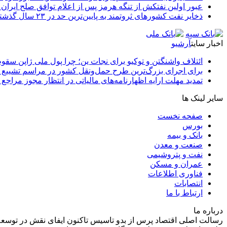
عبور اولین نفتکش از تنگه هرمز پس از اعلام توافق صلح ایران و
ذخایر نفت کشورهای ثروتمند به پایین‌ترین حد در ۲۳ سال گذشته رسید
اخبار سایت
آرشیو
ائتلاف واشنگتن و توکیو برای نجات ین؛ چرا پول ملی ژاپن سقو
برای اجرای بزرگ‌ترین طرح حمل‌ونقل کشور در مراسم تشییع آ
تمدید مهلت ارایه اظهارنامه‌های مالیاتی در انتظار مجوز مراجع 
سایر لینک ها
صفحه نخست
بورس
بانک و بیمه
صنعت و معدن
نفت و پتروشیمی
عمران و مسکن
فناوری اطلاعات
انتصابات
ارتباط با ما
درباره ما
رسالت اصلی اقتصاد پرس از بدو تاسیس تاکنون ایفای نقش در توسعه