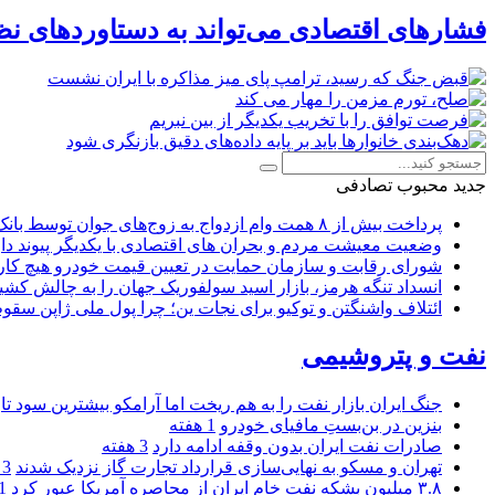
فشارهای اقتصادی می‌تواند به دستاوردهای نظ
جدید
محبوب
تصادفی
پرداخت بیش از ۸ همت وام ازدواج به زوج‌های جوان توسط بانک ملی ایران
وضعیت معیشت مردم و بحران های اقتصادی با یکدیگر پیوند دار
شورای رقابت و سازمان حمایت در تعیین قیمت خودرو هیچ کاره
انسداد تنگه هرمز، بازار اسید سولفوریک جهان را به چالش کشی
ائتلاف واشنگتن و توکیو برای نجات ین؛ چرا پول ملی ژاپن سقو
نفت و پتروشیمی
جنگ ایران بازار نفت را به هم ریخت اما آرامکو بیشترین سود تا
بنزین در بن‌بستِ مافیای خودرو
1 هفته
صادرات نفت ایران بدون وقفه ادامه دارد
3 هفته
تهران و مسکو به نهایی‌سازی قرارداد تجارت گاز نزدیک شدند
3 هفته
۳.۸ میلیون بشکه نفت خام ایران از محاصره آمریکا عبور کرد
1 ما