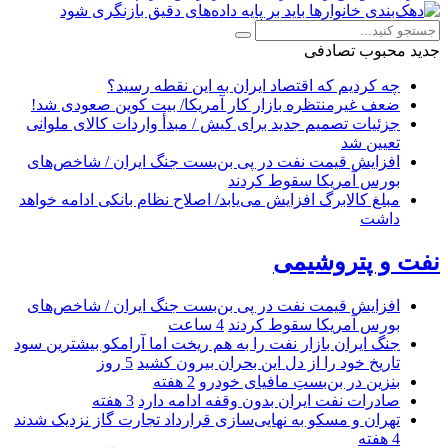
جدید
محبوب
تصادفی
چه کردیم که اقتصاد ایران به این نقطه رسید؟
ضعف غیرمنتظره بازار کار آمریکا/ بیت کوین صعودی شد!
جزئیات تصمیم جدید برای کیش / مبدأ واردات کالای ملوانی
تعیین شد
افزایش قیمت نفت در پی بن‌بست جنگ ایران / شاخص‌های
بورس آمریکا سقوط کردند
مبلغ کالابرگ افزایش می‌یابد/ اصلاح نظام بانکی ادامه خواهد
داشت
نفت و پتروشیمی
افزایش قیمت نفت در پی بن‌بست جنگ ایران / شاخص‌های
بورس آمریکا سقوط کردند
4 ساعت
جنگ ایران بازار نفت را به هم ریخت اما آرامکو بیشترین سود
تاریخ خود را از دل این بحران بیرون کشید
5 روز
بنزین در بن‌بستِ مافیای خودرو
2 هفته
صادرات نفت ایران بدون وقفه ادامه دارد
3 هفته
تهران و مسکو به نهایی‌سازی قرارداد تجارت گاز نزدیک شدند
4 هفته