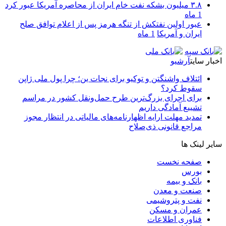
۳.۸ میلیون بشکه نفت خام ایران از محاصره آمریکا عبور کرد
1 ماه
عبور اولین نفتکش از تنگه هرمز پس از اعلام توافق صلح
ایران و آمریکا
1 ماه
اخبار سایت
آرشیو
ائتلاف واشنگتن و توکیو برای نجات ین؛ چرا پول ملی ژاپن
سقوط کرد؟
برای اجرای بزرگ‌ترین طرح حمل‌ونقل کشور در مراسم
تشییع آمادگی داریم
تمدید مهلت ارایه اظهارنامه‌های مالیاتی در انتظار مجوز
مراجع قانونی ذی‌‏صلاح
سایر لینک ها
صفحه نخست
بورس
بانک و بیمه
صنعت و معدن
نفت و پتروشیمی
عمران و مسکن
فناوری اطلاعات