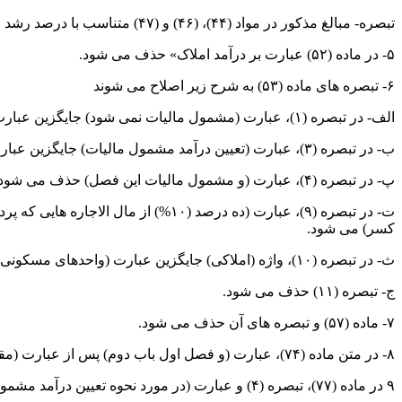
تبصره- مبالغ مذکور در مواد (۴۴)، (۴۶) و (۴۷) متناسب با درصد رشد معافیت پایه سالانه افزایش می یابد.
۵- در ماده (۵۲) عبارت بر درآمد املاک» حذف می شود.
۶- تبصره های ماده (۵۳) به شرح زیر اصلاح می شوند
الف- در تبصره (۱)، عبارت (مشمول مالیات نمی شود) جایگزین عبارت (از شمول مالیات موضوع این بخش خارج خواهد بود) می شود.
ب- در تبصره (۳)، عبارت (تعیین درآمد مشمول مالیات) جایگزین عبارت (مالیات بر درآمد) می شود.
پ- در تبصره (۴)، عبارت (و مشمول مالیات این فصل) حذف می شود.
ت- در تبصره (۹)، عبارت (ده درصد (
کسر) می شود.
ث- در تبصره (۱۰)، واژه (املاکی) جایگزین عبارت (واحدهای مسکونی متعلق به شرکت های سازنده مسکن) می شود.
ج- تبصره (۱۱) حذف می شود.
۷- ماده (۵۷) و تبصره های آن حذف می شود.
۸- در متن ماده (۷۴)، عبارت (و فصل اول باب دوم) پس از عبارت (مقررات این فصل) اضافه می شود.
۹ در ماده (۷۷)، تبصره (۴) و عبارت (در مورد نحوه تعیین درآمد مشمول مالیات و چگونگی تسویه علی الحساب مالیاتی) در تبصره (۵) حذف می‌شود.