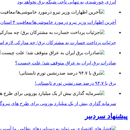
انرژی خورشیدی به تنهایی ناجی شبکه برق نخواهد بود
آخرین اظهارات وزیر نیرو درمورد خاموشی‌ها/معافیت ۴ استان جنوبی درگیر جنگ از قطعی برق
جزئیات پرداخت خسارت به مشترکان برق/ چه مدارکی لازم ا
صادرات برق ایران به عراق متوقف شد/ علت چیست؟
برق با ۹۴.۷ درصد صدرنشین تورم تابستانی!
سرمایه گذاری بیش از یک میلیارد یورویی برای طرح های نیروگ
پیشنهاد سردبیر