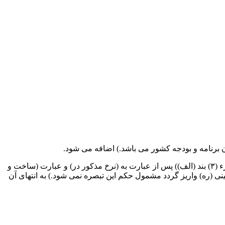
ب – در تبصره (۲)، عبارت (و واگذاری حقوق املاک و سایر فعالیت های اقتصادی) جایگزین عبارت (و سایر فعالیت های تولیدی) و عبارت (جزء (۳) بند (الف)) پس از عبارت به (نرخ مذکور در) و عبارت (ساخت و
ن انقلاب اسلامی در روستاها مشروط به اینکه منابع حاصله به حساب (۱۰۰) حضرت امام خمینی (ره) واریز گردد مشمول حکم این تبصره نمی شود.) به انتهای آن