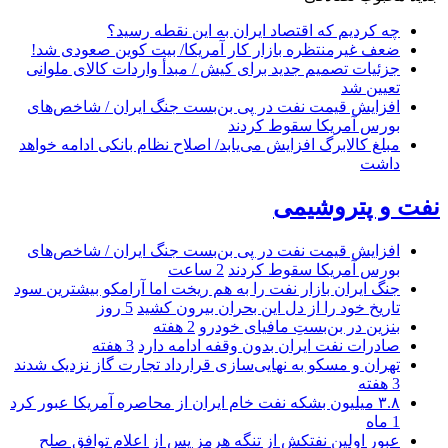
چه کردیم که اقتصاد ایران به این نقطه رسید؟
ضعف غیرمنتظره بازار کار آمریکا/ بیت کوین صعودی شد!
جزئیات تصمیم جدید برای کیش / مبدأ واردات کالای ملوانی
تعیین شد
افزایش قیمت نفت در پی بن‌بست جنگ ایران / شاخص‌های
بورس آمریکا سقوط کردند
مبلغ کالابرگ افزایش می‌یابد/ اصلاح نظام بانکی ادامه خواهد
داشت
نفت و پتروشیمی
افزایش قیمت نفت در پی بن‌بست جنگ ایران / شاخص‌های
بورس آمریکا سقوط کردند
2 ساعت
جنگ ایران بازار نفت را به هم ریخت اما آرامکو بیشترین سود
تاریخ خود را از دل این بحران بیرون کشید
5 روز
بنزین در بن‌بستِ مافیای خودرو
2 هفته
صادرات نفت ایران بدون وقفه ادامه دارد
3 هفته
تهران و مسکو به نهایی‌سازی قرارداد تجارت گاز نزدیک شدند
3 هفته
۳.۸ میلیون بشکه نفت خام ایران از محاصره آمریکا عبور کرد
1 ماه
عبور اولین نفتکش از تنگه هرمز پس از اعلام توافق صلح