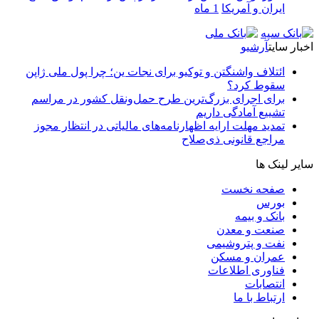
ایران و آمریکا
1 ماه
اخبار سایت
آرشیو
ائتلاف واشنگتن و توکیو برای نجات ین؛ چرا پول ملی ژاپن
سقوط کرد؟
برای اجرای بزرگ‌ترین طرح حمل‌ونقل کشور در مراسم
تشییع آمادگی داریم
تمدید مهلت ارایه اظهارنامه‌های مالیاتی در انتظار مجوز
مراجع قانونی ذی‌‏صلاح
سایر لینک ها
صفحه نخست
بورس
بانک و بیمه
صنعت و معدن
نفت و پتروشیمی
عمران و مسکن
فناوری اطلاعات
انتصابات
ارتباط با ما