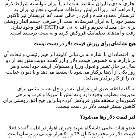
تجاری عادی با ایران متقاعد نشده اند یا ایران نتوانسته شرایط لازم
را فراهم کند، زیرا افزایش ارتباطات سیاسی و تجاری ایران به
عربستان محدود شده و این در حالی است که عربستان نیز تاکنون
سفیر خود را به ایران نفرستاده است. از طرفی، چشم انداز روشنی
برای حل مساله تحریم و اف ای تی اف (FATF) افق وجود ندارد.
رفت و آمد‌های دیپلماتیک فروکش کرده و به نتیجه نرسیده است.
هیچ نشانه‌ای برای ریزش قیمت دلار در دست نیست
این اقتصاددان با اشاره به بی ثباتی کابینه ابراهیم رئیسی و تبعات آن
بر بازار‌ها و به خصوص قیمت دلار و ارز گفت: دولت هنوز بعد از دو
سال در حال تغییر و تحول وزرا و مسئولان ارشد خود است و هر
روز یکی از آن‌ها برکنار می‌شود یا استعفا می‌دهد و یا دیوان عدالت
آن را از کار برکنار می‌کند.
به گفته افقه، طبق این عوامل، نه در داخل نشانه مثبتی برای
مدیریت مطلوب وجود دارد و نه تنش با آمریکا و غرب و برخی
کشور‌های منطقه هنوز فروکش کرده بنابراین هیچ افق روشنی برای
کاهش بیشتر قیمت دلار در دست نیست.
فنر قیمت دلار رها می‌شود؟
عضو هیات علمی دانشگاه شهید چمران اهواز در ادامه گفت: فعلا
قیمت دلار در محدوده کانال ۴۹ و ۵۰ هزار تومانی در نوسان است؛