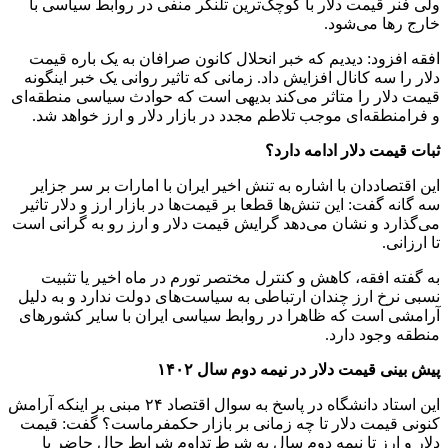
ولی فنر قیمت دلار با کوچک‌ترین تلنگر منفی در روابط سیاسی با
خارج رها می‌شود.
افقه افزود: دیدیم که خبر انحلال کانون صرافان به یک باره قیمت
دلار را سه کانال افزایش داد. زمانی که تاثیر روانی یک خبر اینگونه
قیمت دلار را متاثر می‌کند بدیهی است که حوادث سیاسی منطقه‌ای
و فرامنطقه‌ای موجب تلاطم مجدد در بازار دلار و ارز خواهد شد.
ثبات قیمت دلار ادامه دارد؟
این اقتصاددان با اشاره به تنش اخیر ایران با امارات بر سر جزایر
سه گانه گفت: این تنش‌ها قطعا بر قیمت‌ها در بازار ارز و دلار تاثیر
می‌گذارد و نشان می‌دهد گرایش قیمت دلار و ارز رو به گرانی است
تا ارزانی.
به گفته افقه، کاهش و کنترل مختصر تورم در ماه اخیر یا تثبیت
نسبی نرخ ارز چندان ارتباطی به سیاست‌های دولت ندارد و به دلیل
آرامشی است که ظاهرا در روابط سیاسی ایران با سایر کشور‌های
منطقه وجود دارد.
پیش بینی قیمت دلار در نیمه دوم سال ۱۴۰۲
این استاد دانشگاه در پاسخ به سوال اقتصاد ۲۴ مبنی بر اینکه آرامش
کنونی قیمت دلار تا چه زمانی بر بازار حکمفرماست؟ گفت: قیمت
دلار و ارز تا نیمه دوم سال به شرط تداوم شرایط حال حاضر با