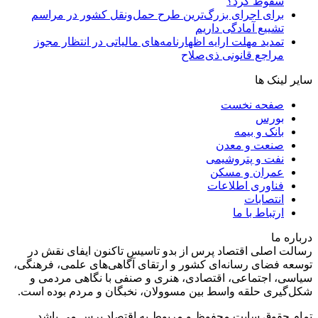
سقوط کرد؟
برای اجرای بزرگ‌ترین طرح حمل‌ونقل کشور در مراسم
تشییع آمادگی داریم
تمدید مهلت ارایه اظهارنامه‌های مالیاتی در انتظار مجوز
مراجع قانونی ذی‌‏صلاح
سایر لینک ها
صفحه نخست
بورس
بانک و بیمه
صنعت و معدن
نفت و پتروشیمی
عمران و مسکن
فناوری اطلاعات
انتصابات
ارتباط با ما
درباره ما
رسالت اصلی اقتصاد پرس از بدو تاسیس تاکنون ایفای نقش در
توسعه فضای رسانه‌ای کشور و ارتقای آگاهی‌های علمی، فرهنگی،
سیاسی، اجتماعی، اقتصادی، هنری و صنفی با نگاهی مردمی و
شکل‌گیری حلقه واسط بین مسوولان، نخبگان و مردم بوده است.
تمام حقوق سایت محفوظ و مربوط به اقتصاد پرس می باشد