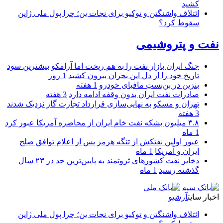
کشید
ائتلاف واشنگتن و توکیو برای نجات ین؛ چرا پول ملی ژاپن
سقوط کرد؟
نفت و پتروشیمی
جنگ ایران بازار نفت را به هم ریخت اما آرامکو بیشترین سود
تاریخ خود را از دل این بحران بیرون کشید
1 روز
بنزین در بن‌بستِ مافیای خودرو
1 هفته
صادرات نفت ایران بدون وقفه ادامه دارد
3 هفته
تهران و مسکو به نهایی‌سازی قرارداد تجارت گاز نزدیک شدند
3 هفته
۳.۸ میلیون بشکه نفت خام ایران از محاصره آمریکا عبور کرد
1 ماه
عبور اولین نفتکش از تنگه هرمز پس از اعلام توافق صلح
ایران و آمریکا
1 ماه
ذخایر نفت کشورهای ثروتمند به پایین‌ترین حد در ۲۳ سال
گذشته رسید
1 ماه
اخبار سایت
آرشیو
ائتلاف واشنگتن و توکیو برای نجات ین؛ چرا پول ملی ژاپن