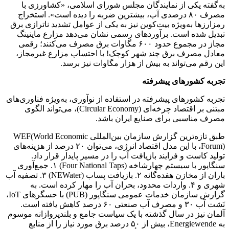
به‌گفته یکی از نمایندگان مجلس شورای اسلامی، «کشاورزی با
مصرف ۸۰ درصدی آب، بیشترین ضربه را دیده است». استخراج
رمزارزها به‌ویژه بیت‌کوین نیز به یکی از عوامل تشدید ناترازی برق
تبدیل شده است. برآوردهای رسمی نشان می‌دهد مزارع ماینینگ
مجاز در مجموع حدود ۶۰۰ مگاوات برق مصرف می‌کنند؛ رقمی
معادل مصرف برق چند شهر کوچک! با احتساب مزارع غیرمجاز،
این رقم می‌تواند به بیش از هزار مگاوات نیز برسد.
تجربه کشورهای پیشرفته
تجربه کشورهای پیشرفته در استفاده از نوآوری، به‌ویژه فناوری‌های
مبتنی بر اقتصاد چرخه‌ای (Circular Economy)، می‌تواند الگوی
مصرف مناسبی برای صنایع ایران باشد.
طبق تازه‌ترین گزارش سازمان بین‌المللی WEF(World Economic
Forum)، با این مدل اقتصاد انرژی، می‌توان ۲۰ درصد از هزینه‌های
تولید کاست و فرایند بازیافت آب را در مسیر پایدار قرار داد.
سنگاپور با سیستم چهارشاخه (Four National Taps) ۱. جمع‌آوری
باران از مخازن هفده‌گانه ۲. بازیافت پساب (NEWater) ۳. تصفیه آب
شهری و ۴. واردات محدود، بحران آب را مهار کرده است. به
گزارش سازمان خدمات عمومی سنگاپور (PUB) با حسگرهای IoT،
نَشت آب ۳۰ و مصرف آب صنعتی ۶۰ درصد کاهش یافته است.
آلمان نیز در سال گذشته با یک سیاست جامع و بلندپروازانه موسوم
به Energiewende، بیش از ۵۰ درصد برق مورد نیاز را از منابع