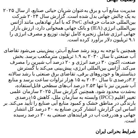
مدیریت منابع آب و برق به‌عنوان شریان حیاتی صنایع، از سال ۲۰۲۵
به یک چالش جهانی بدل‌ شده است. گزارش سال ۲۰۲۴ شرکت
بین‌المللی خدمات حرفه‌ای PwC که با آمار نهادهایی مانند آژانس
بین‌المللی انرژی (IEA) و بانک جهانی همخوانی دارد، ارزش بازار
جهانی انرژی شامل زنجیره کامل تولید، توزیع و مصرف انرژی را
۹.۱ تریلیون دلار برآورد کرده است.
همچنین با توجه به روند رشد صنایع آب‌بَر، پیش‌بینی ‌می‌شود تقاضای
آب صنعتی تا سال ۲۰۳۰ به ۱.۹ تریلیون مترمکعب برسد. بخش
صنعت، اکنون ۳۰ درصد انرژی و ۲۰ درصد آب شیرین را مصرف
می‌کند. آژانس بین‌المللی انرژی، پیش‌بینی می‌کند با گسترش
دیتاسنترها و خودروهای برقی، تقاضای برق صنعتی با رشد سالانه
۳.۲درصدی تا سال ۲۰۳۰ به ۱۵ هزار تراوات‌ ساعت برسد و منابع
آب شیرین نیز با تنها ۲.۵۳ درصد آب‌های سطحی قابل‌استفاده،
به‌شدت محدود شود. همچنین گزارش سال ۲۰۲۵ سازمان علمی
تغییر اقلیم (IPCC) وابسته به سازمان ملل، کاهش ۱۵درصدی
بارندگی در مناطق خشک و کمبود منابع آبی صنایع را تأیید می‌کند. بر
اساس این گزارش، انتشار کربن صنایع به ۴۰ درصد کل انتشار
جهانی و هدررفت آب در فرایندهای صنعتی به ۳۰ درصد رسیده
است.
شرایط بحرانی ایران