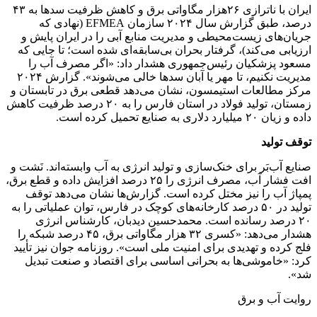
ایران با ناترازی ۲۶هزار مگاواتی برق و کاهش ظرفیت سدها به ۴۳
درصد، طبق گزارش سال ۲۰۲۴ سازمان EFMEA (نهادی که
جریان‌های زیست‌محیطی و مدیریت منابع آبی را در ایران پایش و
ارزیابی می‌کند)، گرفتار بحران بی‌سابقه‌ای شده است؛ تا جایی‌ که
مسعود پزشکیان رئیس‌جمهوری هشدار داد: «اگر مصرف آب را
مدیریت نکنیم، تا مهر یا آبان سدها خالی می‌شوند». گزارش ۲۰۲۴
مرکز مطالعات استیمسون، نشان می‌دهد قطعی برق‌ در تابستان و
زمستان، تولید فولاد در استان فارس را به ۲۰ درصد ظرفیت کاهش
داده و زیان ۲۰ میلیارد دلاری به صنایع تحمیل کرده است.
توقف تولید
صنایع آب‌بَر برای خنک‌سازی و تولید انرژی به آب وابسته‌اند. نَشت و
افت فشار آب، مصرف انرژی را ۲۵ درصد افزایش‌ داده و قطع برق،
پمپاژ آب را نیز مختل کرده است. گزارش‌ها نشان می‌دهد توقف
تولید در ۵۰ درصد کارخانه‌های کوچک در فارس، توان عملیاتی را به
۲۰ درصد رسانده است. محمدحسین دیدبان، کارشناس انرژی
هشدار می‌دهد: «کسری ۳۲ هزار مگاواتی برق، ۴۵ درصد شبکه را
فلج‌ کرده و تهدیدی برای امنیت ملی است». روزنامه جوان نیز تأیید
کرد: «خاموشی‌ها به بحرانی اساسی برای اقتصاد و صنعت تبدیل
شد».
روایت آب و برق