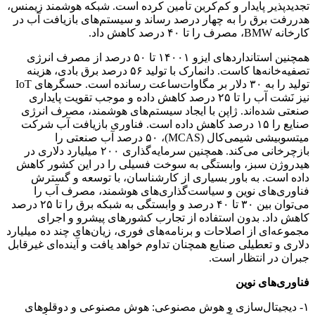
تجدیدپذیر پایدار و کم‌کربن تأمین کرده است. شبکه‌ هوشمند زیمنس،
هدررفت برق را به چهار درصد رساند و سیستم‌های بازیافت آب در
کارخانه BMW، مصرف را تا ۴۰ درصد کاهش داد.
همچنین استانداردهای ایزو ۱۴۰۰۱ تا ۵۰ درصد از مصرف انرژی
تصفیه‌خانه‌ها کاست. دانمارک با تولید ۵۶ درصد برق بادی، هزینه
تولید را به ۳۰ دلار بر مگاوات‌ساعت رسانده است. حسگرهای IoT
نیز نَشت آب را تا ۲۵ درصد کاهش داده و موجب تقویت پایداری
صنعتی شده‌اند. ژاپن با ایجاد سیستم‌های هوشمند، مصرف انرژی
صنایع را ۱۵ درصد کاهش داده است. فناوری‌ بازیافت آب شرکت
میتسوبیشی شیمی‌کال (MCAS)، ۵۰ درصد آب صنعتی را
بازچرخانی می‌کند. همچنین سرمایه‌گذاری ۲۰۰ میلیارد دلاری در
هیدروژن سبز، وابستگی به سوخت فسیلی را در این کشور کاهش
داده است. به باور بسیاری از کارشناسان، با توسعه و گسترش
فناوری‌های نوین و سیاست‌گذاری‌های هوشمند، مصرف آب را
می‌توان بین ۳۰ تا ۴۰ درصد و وابستگی به شبکه برق را تا ۲۵ درصد
کاهش داد. بدون استفاده از تجارب کشورهای پیشرو و اجرای
مجموعه‌ای از اصلاحات و برنامه‌های فوری، زیان‌های چند ده میلیارد
دلاری و تعطیلی صنایع همچنان تداوم خواهد یافت و آینده‌ای غیرقابل‌
جبران در انتظار است.
فناوری‌های نوین
۱- دیجیتال‌سازی و هوش مصنوعی: هوش مصنوعی و دوقلوهای