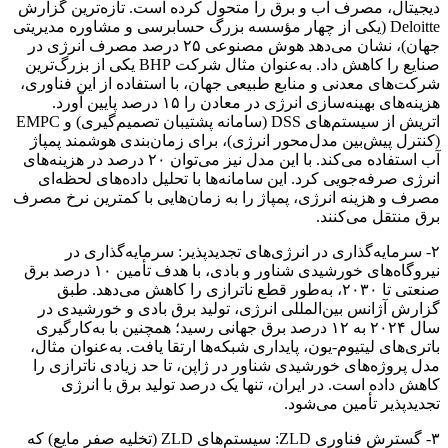
دیجیتال، مصرف آب و برق را متحول کرده‌ است. تازه‌ترین گزارش
Deloitte (یکی از چهار مؤسسه بزرگ حسابرسی و مشاوره مدیریتی
جهان)، نشان می‌دهد هوش مصنوعی ۲۵ درصد مصرف انرژی در
صنایع را کاهش داد. به‌عنوان مثال شرکت BHP یکی از بزرگ‌ترین
شرکت‌های معدنی و منابع طبیعی جهان، با استفاده از این فناوری،
هزینه‌های بهینه‌سازی انرژی در معادن را ۱۵ درصد پایین آورد.
اتریش از سیستم‌های DSS (سامانه پشتیبان تصمیم‌گیری) و EMPC
(کنترل پیش‌بین مدل‌محور انرژی)، برای زمان‌بندی هوشمند پمپاژ
آب استفاده می‌کند. با این مدل نیز می‌توان ۲۰ درصد در هزینه‌های
انرژی صرفه‌جویی کرد. این سامانه‌ها با تحلیل داده‌های لحظه‌ای
مصرف و هزینه انرژی، پمپاژ را به زمان‌هایی با کمترین نرخ مصرف
برق منتقل می‌کنند.
۲- سرمایه‌گذاری در انرژی‌های تجدیدپذیر: سرمایه‌گذاری در
نیروگاه‌های خورشیدی شناور و بادی، با هدف تأمین ۱۰ درصد برق
صنعتی تا ۲۰۳۰، به‌طور قطع ناترازی را کاهش می‌دهد. طبق
گزارش آژانس بین‌المللی انرژی، تولید برق بادی و خورشیدی در
سال ۲۰۲۴ به ۱۲ درصد برق جهانی رسید؛ همچنین با به‌کارگیری
باتری‌های لیتیوم-یون، پایداری شبکه‌ها ارتقا یافت. به‌عنوان مثال،
مدل پروژه‌های خورشیدی شناور در ژاپن، تا حد زیادی ناترازی را
کاهش داده است. در ایران، تنها یک درصد تولید برق با انرژی
تجدیدپذیر تأمین می‌شود.
۳- گسترش فناوری ZLD: سیستم‌های ZLD (تخلیه صفر مایع) که