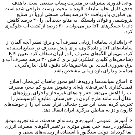
نوعی فناوری پیشرفته در مدیریت پساب صنعتی است، با هدف
حذف کامل تخلیه مایعات آلوده به‌ محیط‌ زیست طراحی‌ شده است.
این فناوری با بازیافت ۹۰ درصد پساب صنعتی اروپا در صنایع
پتروشیمی و فولاد، وابستگی به منابع جدید آبی را ۴۰ درصد کاهش
داد. با حسگرهای IoT نیز می‌توان تا ۳۰ درصد از نَشت آب جلوگیری
کرد.
۴- راه‌اندازی سامانه ارزیابی مصرف آب و برق: نظیر آنچه آلمان از
سامانه‌های IoT و داده‌کاوی، برای پایش مصرف در صنایع استفاده
کرد، می‌توان الگوهای مصرف را در ایران شفاف کرد. تعیین KPI
(شاخص‌های کلیدی عملکرد) نیز برای کاهش ۳۰ درصد مصرف آب و
برق ضروری است. این شاخص‌ها باید دقیق، قابل‌ اندازه‌گیری،
هدفمند و دارای بازه زمانی مشخص باشد.
۵- اصلاح سیاست‌ها و رویه‌ها: لغو مجوز چاه‌های غیرمجاز، اصلاح
قیمت‌گذاری با تعرفه‌های پله‌ای و تشویق صنایع کم‌آب‌بَر، مصرف
آب را کاهش می‌دهد. حفر چاه‌های غیرمجاز و اجرای پروژه‌های
انتقال آب، مانند طرح کرون در خوزستان، منابع و اکوسیستم را
تخریب کرده ‌است. این طرح جنجالی قرار است آب را از حوضه‌های
کارون و دز به مناطق مرکزی ایران انتقال دهد.
۶- آموزش عمومی: کمپین‌های رسانه‌ای هدفمند، مانند تجربه موفق
سنگاپور در دهه اخیر، نقش مؤثری در تغییر الگوهای مصرف انرژی
ایفا کرده‌اند. دولت سنگاپور با استفاده از رسانه‌های سنتی و