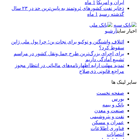
ایران و آمریکا
1 ماه
ذخایر نفت کشورهای ثروتمند به پایین‌ترین حد در ۲۳ سال
گذشته رسید
1 ماه
اخبار سایت
آرشیو
ائتلاف واشنگتن و توکیو برای نجات ین؛ چرا پول ملی ژاپن
سقوط کرد؟
برای اجرای بزرگ‌ترین طرح حمل‌ونقل کشور در مراسم
تشییع آمادگی داریم
تمدید مهلت ارایه اظهارنامه‌های مالیاتی در انتظار مجوز
مراجع قانونی ذی‌‏صلاح
سایر لینک ها
صفحه نخست
بورس
بانک و بیمه
صنعت و معدن
نفت و پتروشیمی
عمران و مسکن
فناوری اطلاعات
انتصابات