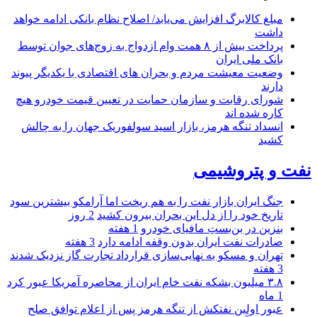
مبلغ کالابرگ افزایش می‌یابد/ اصلاح نظام بانکی ادامه خواهد
داشت
پرداخت بیش از ۸ همت وام ازدواج به زوج‌های جوان توسط
بانک ملی ایران
وضعیت معیشت مردم و بحران های اقتصادی با یکدیگر پیوند
دارند
شورای رقابت و سازمان حمایت در تعیین قیمت خودرو هیچ
کاره شده اند
انسداد تنگه هرمز، بازار اسید سولفوریک جهان را به چالش
کشید
نفت و پتروشیمی
جنگ ایران بازار نفت را به هم ریخت اما آرامکو بیشترین سود
تاریخ خود را از دل این بحران بیرون کشید
2 روز
بنزین در بن‌بستِ مافیای خودرو
1 هفته
صادرات نفت ایران بدون وقفه ادامه دارد
3 هفته
تهران و مسکو به نهایی‌سازی قرارداد تجارت گاز نزدیک شدند
3 هفته
۳.۸ میلیون بشکه نفت خام ایران از محاصره آمریکا عبور کرد
1 ماه
عبور اولین نفتکش از تنگه هرمز پس از اعلام توافق صلح