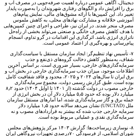
دیجیتال، آگاهی عمومی درباره اهمیت صرفه‌جویی در مصرف آب و
برق را افزایش داد و الگوهای رفتاری شهروندان را به‌صورت پایدار
تغییر داد. این کمپین‌ها با ارائه مشوق‌های مالی، نمایش پیام‌های
آموزشی خلاقانه و مشارکت نهادهای محلی، به کاهش ملموس
مصرف منجر شدند. در ایران نیز، طراحی و اجرای چنین کمپین‌هایی
با هدف کاهش مصرف خانگی و صنعتی می‌تواند بخشی از راه‌حل
ناترازی انرژی باشد. اثرگذاری این اقدامات در گرو تداوم، انسجام
پیام‌رسانی و بهره‌گیری از اعتماد عمومی است.
۷- تأسیس نهاد تنظیم‌گر: ایجاد سازمان مستقل با سیاست‌گذاری
شفاف، به‌منظور کاهش دخالت گروه‌های ذی‌نفع و جذب
سرمایه‌گذاری‌های خارجی، بسیار ضروری است. بر اساس آخرین
اطلاعات موجود، میزان جذب سرمایه‌گذاری خارجی در بخش آب و
برق ایران تا سال‌های ۲۰۲۴ و ۲۰۲۵، محدود و فاقد شفافیت کامل
بوده است. طبق گزارش رسمی دولت، مجموع سرمایه‌گذاری
خارجی مصوب در دولت گذشته (از ۱۴۰۱ تا اوایل ۱۴۰۴) حدود ۸٫۲
میلیارد دلار بوده که حدود ۵٫۵ میلیارد دلار آن در بخش انرژی از
جمله برق و گاز سرمایه‌گذاری شده، اما آمارهای مستقل سازمان
ملل (UNCTAD) نشان می‌دهد سالانه حدود ۱٫۵ میلیارد دلار
سرمایه خارجی جذب‌ شده که بیشتر به قراردادهای مصوب و نه
سرمایه‌گذاری نقدی و عملیاتی مربوط بوده است.
۸- نوسازی زیرساخت‌ها: گزارش ۱۴۰۳ مرکز پژوهش‌های مجلس
شورای اسلامی، از فرسودگی ۷۰درصدی تجهیزات نیروگاهی ایران