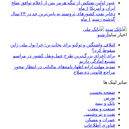
عبور اولین نفتکش از تنگه هرمز پس از اعلام توافق صلح
ایران و آمریکا
1 ماه
ذخایر نفت کشورهای ثروتمند به پایین‌ترین حد در ۲۳ سال
گذشته رسید
1 ماه
اخبار سایت
آرشیو
ائتلاف واشنگتن و توکیو برای نجات ین؛ چرا پول ملی ژاپن
سقوط کرد؟
برای اجرای بزرگ‌ترین طرح حمل‌ونقل کشور در مراسم
تشییع آمادگی داریم
تمدید مهلت ارایه اظهارنامه‌های مالیاتی در انتظار مجوز
مراجع قانونی ذی‌‏صلاح
سایر لینک ها
صفحه نخست
بورس
بانک و بیمه
صنعت و معدن
نفت و پتروشیمی
عمران و مسکن
فناوری اطلاعات