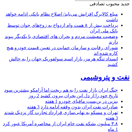
جدید
محبوب
تصادفی
مبلغ کالابرگ افزایش می‌یابد/ اصلاح نظام بانکی ادامه خواهد
داشت
پرداخت بیش از ۸ همت وام ازدواج به زوج‌های جوان توسط
بانک ملی ایران
وضعیت معیشت مردم و بحران های اقتصادی با یکدیگر پیوند
دارند
شورای رقابت و سازمان حمایت در تعیین قیمت خودرو هیچ
کاره شده اند
انسداد تنگه هرمز، بازار اسید سولفوریک جهان را به چالش
کشید
نفت و پتروشیمی
جنگ ایران بازار نفت را به هم ریخت اما آرامکو بیشترین سود
تاریخ خود را از دل این بحران بیرون کشید
2 روز
بنزین در بن‌بستِ مافیای خودرو
1 هفته
صادرات نفت ایران بدون وقفه ادامه دارد
3 هفته
تهران و مسکو به نهایی‌سازی قرارداد تجارت گاز نزدیک شدند
3 هفته
۳.۸ میلیون بشکه نفت خام ایران از محاصره آمریکا عبور کرد
1 ماه