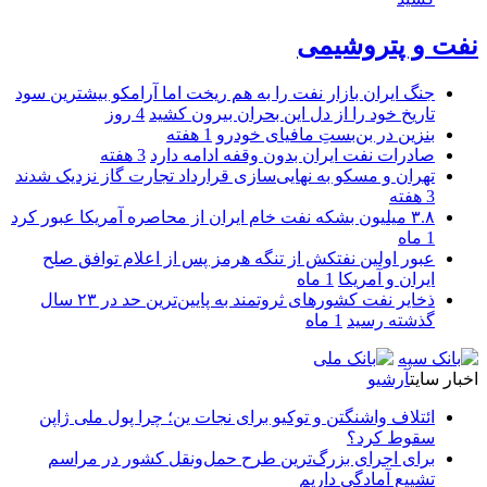
نفت و پتروشیمی
جنگ ایران بازار نفت را به هم ریخت اما آرامکو بیشترین سود
تاریخ خود را از دل این بحران بیرون کشید
4 روز
بنزین در بن‌بستِ مافیای خودرو
1 هفته
صادرات نفت ایران بدون وقفه ادامه دارد
3 هفته
تهران و مسکو به نهایی‌سازی قرارداد تجارت گاز نزدیک شدند
3 هفته
۳.۸ میلیون بشکه نفت خام ایران از محاصره آمریکا عبور کرد
1 ماه
عبور اولین نفتکش از تنگه هرمز پس از اعلام توافق صلح
ایران و آمریکا
1 ماه
ذخایر نفت کشورهای ثروتمند به پایین‌ترین حد در ۲۳ سال
گذشته رسید
1 ماه
اخبار سایت
آرشیو
ائتلاف واشنگتن و توکیو برای نجات ین؛ چرا پول ملی ژاپن
سقوط کرد؟
برای اجرای بزرگ‌ترین طرح حمل‌ونقل کشور در مراسم
تشییع آمادگی داریم