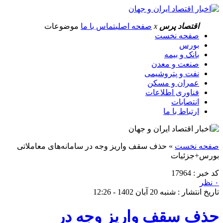
اقتصاد پرس
x
صفحه اصلی
تماس با ما
موضوعات
صفحه نخست
بورس
بانک و بیمه
صنعت و معدن
نفت و پتروشیمی
عمران و مسکن
فناوری اطلاعات
انتصابات
ارتباط با ما
صفحه نخست
»
حذف سقف واریز وجه در سامانه‌های معاملاتی
بورس+جزئیات
کد خبر : 17964
۰ نظر
تاریخ انتشار : شنبه 20 آبان 1402 - 12:26
حذف سقف واریز وجه در