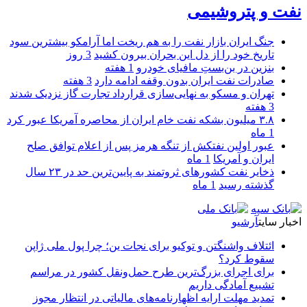
نفت و پتروشیمی
جنگ ایران بازار نفت را به هم ریخت اما آرامکو بیشترین سود
تاریخ خود را از دل این بحران بیرون کشید
3 روز
بنزین در بن‌بستِ مافیای خودرو
1 هفته
صادرات نفت ایران بدون وقفه ادامه دارد
3 هفته
تهران و مسکو به نهایی‌سازی قرارداد تجارت گاز نزدیک شدند
3 هفته
۳.۸ میلیون بشکه نفت خام ایران از محاصره آمریکا عبور کرد
1 ماه
عبور اولین نفتکش از تنگه هرمز پس از اعلام توافق صلح
ایران و آمریکا
1 ماه
ذخایر نفت کشورهای ثروتمند به پایین‌ترین حد در ۲۳ سال
گذشته رسید
1 ماه
اخبار سایت
آرشیو
ائتلاف واشنگتن و توکیو برای نجات ین؛ چرا پول ملی ژاپن
سقوط کرد؟
برای اجرای بزرگ‌ترین طرح حمل‌ونقل کشور در مراسم
تشییع آمادگی داریم
تمدید مهلت ارایه اظهارنامه‌های مالیاتی در انتظار مجوز